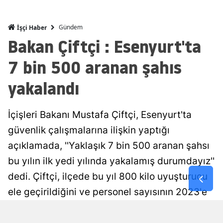
Malatya
Gündem
İşçi Haber
Manisa
Bakan Çiftçi : Esenyurt'ta
Kahramanm
7 bin 500 aranan şahıs
Mardin
yakalandı
Muğla
İçişleri Bakanı Mustafa Çiftçi, Esenyurt'ta
Muş
güvenlik çalışmalarına ilişkin yaptığı
Nevşehir
açıklamada, ''Yaklaşık 7 bin 500 aranan şahsı
Niğde
bu yılın ilk yedi yılında yakalamış durumdayız''
dedi. Çiftçi, ilçede bu yıl 800 kilo uyuşturucu
Ordu
ele geçirildiğini ve personel sayısının 2023'e
Rize
göre yüzde 40 artırıldığını açıkladı.
Sakarya