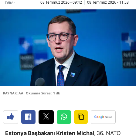
08 Temmuz 2026 - 09:42
08 Temmuz 2026 - 11:53
Editör
Bilecik
Bingöl
Bitlis
Bolu
Burdur
Bursa
Çanakkale
KAYNAK: AA
Okunma Süresi: 1 dk
Çankırı
Çorum
Denizli
Diyarbakır
Estonya Başbakanı Kristen Michal,
36.⁠ ⁠NATO