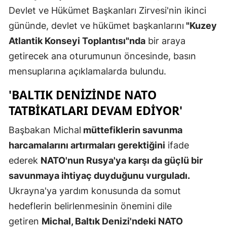
Devlet ve Hükümet Başkanları Zirvesi'nin ikinci
Edirne
gününde, devlet ve hükümet başkanlarını
"Kuzey
Elazığ
Atlantik Konseyi Toplantısı"nda
bir araya
Erzincan
getirecek ana oturumunun öncesinde, basın
mensuplarına açıklamalarda bulundu.
Erzurum
'BALTIK DENIZINDE NATO
Eskişehir
TATBIKATLARI DEVAM EDIYOR'
Gaziantep
Başbakan Michal
müttefiklerin savunma
Giresun
harcamalarını artırmaları gerektiğini
ifade
Gümüşhan
ederek
NATO'nun Rusya'ya karşı da güçlü bir
savunmaya ihtiyaç duyduğunu vurguladı.
Hakkari
Ukrayna'ya yardım konusunda da somut
Hatay
hedeflerin belirlenmesinin önemini dile
Isparta
getiren
Michal, Baltık Denizi'ndeki NATO