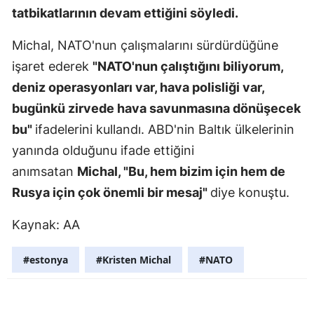
tatbikatlarının devam ettiğini söyledi.
Mersin
Michal, NATO'nun çalışmalarını sürdürdüğüne
İstanbul
işaret ederek
"NATO'nun çalıştığını biliyorum,
İzmir
deniz operasyonları var, hava polisliği var,
Kars
bugünkü zirvede hava savunmasına dönüşecek
bu"
ifadelerini kullandı. ABD'nin Baltık ülkelerinin
Kastamonu
yanında olduğunu ifade ettiğini
Kayseri
anımsatan
Michal, "Bu, hem bizim için hem de
Rusya için çok önemli bir mesaj"
diye konuştu.
Kırklareli
Kırşehir
Kaynak: AA
Kocaeli
#estonya
#Kristen Michal
#NATO
Konya
Kütahya