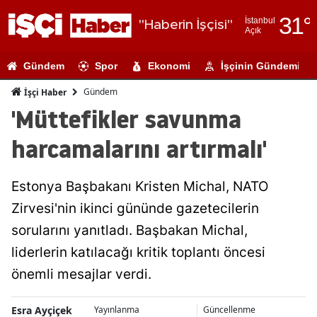
31
°
İstanbul
"Haberin İşçisi"
Açık
Adana
Gündem
Spor
Ekonomi
İşçinin Gündemi
Adıyaman
Gündem
İşçi Haber
Afyonkarahi
'Müttefikler savunma
Ağrı
harcamalarını artırmalı'
Amasya
Estonya Başbakanı Kristen Michal, NATO
Ankara
Zirvesi'nin ikinci gününde gazetecilerin
Antalya
sorularını yanıtladı. Başbakan Michal,
Artvin
liderlerin katılacağı kritik toplantı öncesi
önemli mesajlar verdi.
Aydın
Balıkesir
Esra Ayçiçek
Yayınlanma
Güncellenme