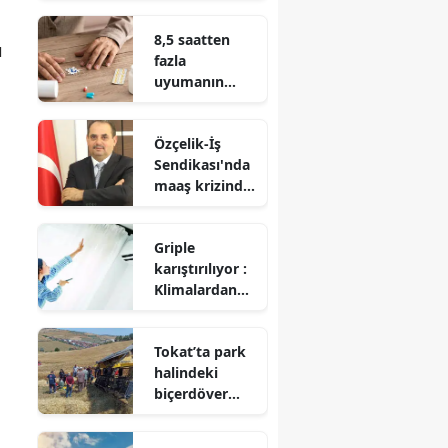
esprili
8,5 saatten
paylaşım
ı
fazla
uyumanın
Alzheimer
bağlantısı
Özçelik-İş
ortaya çıktı
Sendikası'nda
maaş krizinde
şeffaflık
tartışması
Griple
karıştırılıyor :
Klimalardan
yayılan
ölümcül
Tokat’ta park
tehlike
halindeki
biçerdöver
dereye
devrildi