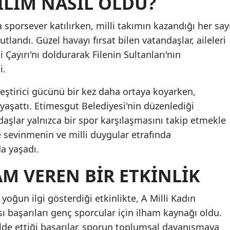
ILIM NASIL OLDU?
Mersin
 sporsever katılırken, milli takımın kazandığı her say
İstanbul
tlandı. Güzel havayı fırsat bilen vatandaşlar, aileleri
i Çayırı'nı doldurarak Filenin Sultanları'nın
İzmir
i.
Kars
leştirici gücünü bir kez daha ortaya koyarken,
Kastamonu
aşattı. Etimesgut Belediyesi'nin düzenlediği
aşlar yalnızca bir spor karşılaşmasını takip etmekle
Kayseri
 sevinmenin ve milli duygular etrafında
Kırklareli
a yaşadı.
Kırşehir
M VEREN BIR ETKINLIK
Kocaeli
 yoğun ilgi gösterdiği etkinlikte, A Milli Kadın
Konya
ı başarıları genç sporcular için ilham kaynağı oldu.
Kütahya
 elde ettiği başarılar, sporun toplumsal dayanışmaya