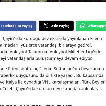
Edirne
Elazığ
Erzincan
Facebook'ta Paylaş
X'de Paylaş
Whatsapp'
Erzurum
i Çayırı'nda kurduğu dev ekranda yayınlanan Filenin
ya maçları, yüzlerce vatandaşı bir araya getirdi.
Eskişehir
adın Voleybol Takımı'nın Voleybol Milletler Ligi'nde
Gaziantep
eyi vatandaşlarla buluşturmaya devam ediyor.
Giresun
nde Etimesgutlular, Filenin Sultanları'nın heyecanına
Gümüşhane
beraberlik duygusunu da birlikte yaşadı. Bu kapsamda
 ve İtalya ile oynadığı VNL karşılaşmaları, Türk Beyleri
Hakkari
Çelebi Çayırı'nda kurulan dev ekranda canlı olarak
Hatay
Isparta