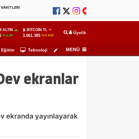
VAKİTLERİ
 ALTIN
BITCOIN TL
Üyelik
1
3.061.385
% 1,38
%-0.648
MENÜ
Eğitim
Teknoloji
Köşe Yazarları
Dev ekranlar
dev ekranda yayınlayarak