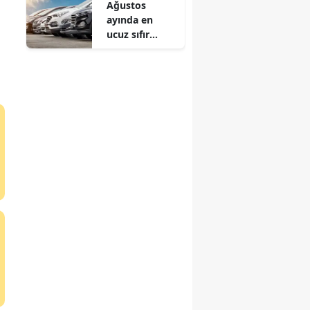
Ağustos
ayında en
ucuz sıfır
otomobiller
hangileri?
a