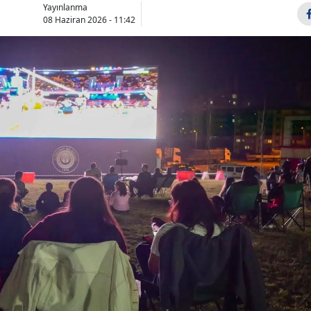
Yayınlanma
Bilecik
08 Haziran 2026 - 11:42
Bingöl
Bitlis
Bolu
Burdur
Bursa
Çanakkale
Çankırı
Çorum
Denizli
Diyarbakır