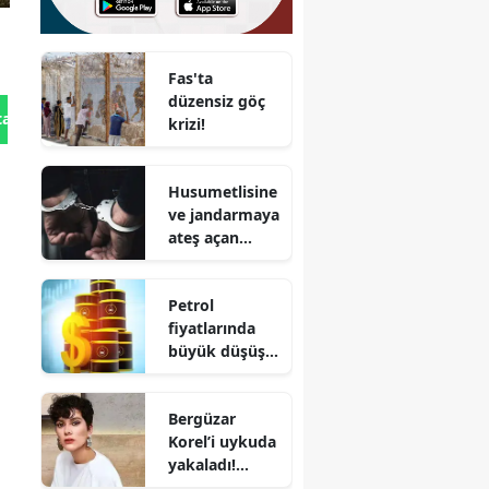
Fas'ta
düzensiz göç
tan Gönder
krizi!
Husumetlisine
ve jandarmaya
ateş açan
şüpheli
tutuklandı
Petrol
fiyatlarında
büyük düşüş
mü yaşanıyor?
Brent petrol
Bergüzar
90 dolardan 83
Korel’i uykuda
dolara geriledi
yakaladı!
Arkadaşından