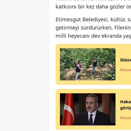
katkısını bir kez daha gözler ö
Etimesgut Belediyesi, kültür, s
getirmeyi sürdürürken, Filenin 
milli heyecanı dev ekranda y
Düzce
#Düzc
Hakan
görü
#Gün