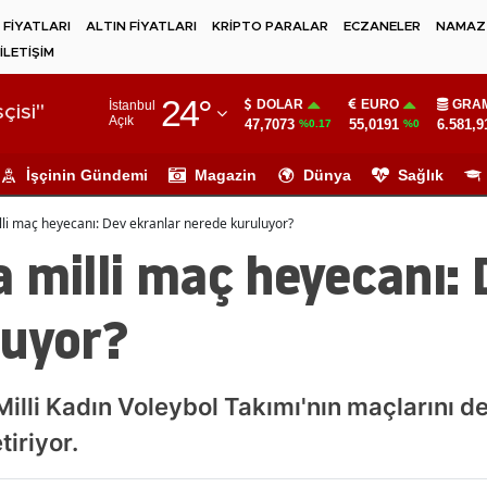
 FİYATLARI
ALTIN FİYATLARI
KRİPTO PARALAR
ECZANELER
NAMAZ 
İLETİŞİM
Adana
24
°
DOLAR
EURO
GRAM
İstanbul
Adıyaman
çisi"
Açık
47,7073
55,0191
6.581,9
%0.17
%0
Afyonkarahisar
İşçinin Gündemi
Magazin
Dünya
Sağlık
Ağrı
lli maç heyecanı: Dev ekranlar nerede kuruluyor?
Amasya
 milli maç heyecanı: 
Ankara
luyor?
Antalya
Artvin
Milli Kadın Voleybol Takımı'nın maçlarını 
Aydın
tiriyor.
Balıkesir