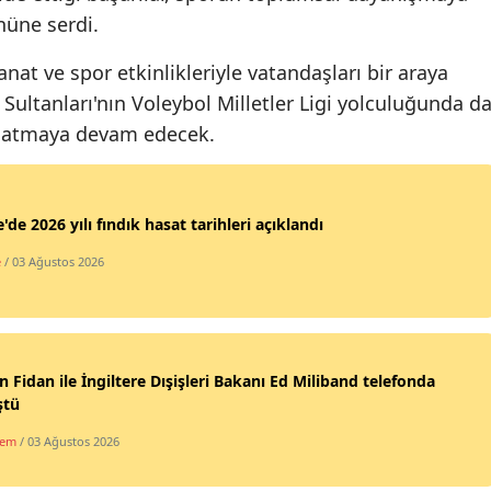
nüne serdi.
Malatya
anat ve spor etkinlikleriyle vatandaşları bir araya
Manisa
Sultanları'nın Voleybol Milletler Ligi yolculuğunda d
Kahramanmaraş
aşatmaya devam edecek.
Mardin
Muğla
'de 2026 yılı fındık hasat tarihleri açıklandı
Muş
e
/ 03 Ağustos 2026
Nevşehir
Niğde
 Fidan ile İngiltere Dışişleri Bakanı Ed Miliband telefonda
Ordu
ştü
Rize
dem
/ 03 Ağustos 2026
Sakarya