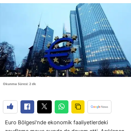
Bilecik
Bingöl
Bitlis
Bolu
Burdur
Bursa
Çanakkale
Okunma Süresi: 2 dk
Çankırı
Çorum
Denizli
Euro Bölgesi'nde ekonomik faaliyetlerdeki
Diyarbakır