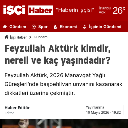
26
°
İstanbul
"Haberin İşçisi"
Açık
Adana
Gündem
Spor
Ekonomi
İşçinin Gündemi
Adıyaman
Gündem
İşçi Haber
Afyonkarahi
Feyzullah Aktürk kimdir,
Ağrı
nereli ve kaç yaşındadır?
Amasya
Feyzullah Aktürk, 2026 Manavgat Yağlı
Ankara
Güreşleri'nde başpehlivan unvanını kazanarak
Antalya
dikkatleri üzerine çekmiştir.
Artvin
Haber Editör
Yayınlanma
Aydın
10 Mayıs 2026 - 19:32
Editör
Balıkesir