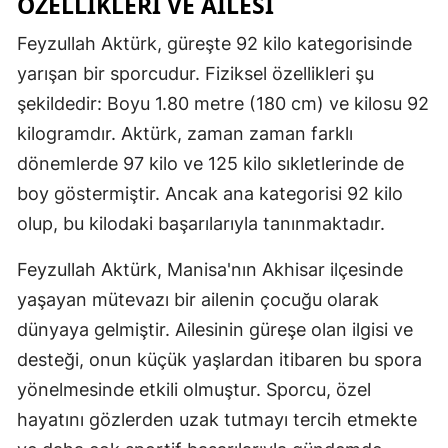
ÖZELLIKLERI VE AILESI
Samsun
Feyzullah Aktürk, güreşte 92 kilo kategorisinde
yarışan bir sporcudur. Fiziksel özellikleri şu
Siirt
şekildedir: Boyu 1.80 metre (180 cm) ve kilosu 92
Sinop
kilogramdır. Aktürk, zaman zaman farklı
Sivas
dönemlerde 97 kilo ve 125 kilo sıkletlerinde de
boy göstermiştir. Ancak ana kategorisi 92 kilo
Tekirdağ
olup, bu kilodaki başarılarıyla tanınmaktadır.
Tokat
Feyzullah Aktürk, Manisa'nın Akhisar ilçesinde
Trabzon
yaşayan mütevazı bir ailenin çocuğu olarak
Tunceli
dünyaya gelmiştir. Ailesinin güreşe olan ilgisi ve
desteği, onun küçük yaşlardan itibaren bu spora
Şanlıurfa
yönelmesinde etkili olmuştur. Sporcu, özel
Uşak
hayatını gözlerden uzak tutmayı tercih etmekte
Van