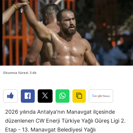
Bilecik
Bingöl
Bitlis
Bolu
Burdur
Bursa
Okunma Süresi: 3 dk
Çanakkale
Çankırı
Çorum
2026 yılında Antalya'nın Manavgat ilçesinde
Denizli
düzenlenen CW Enerji Türkiye Yağlı Güreş Ligi 2.
Diyarbakır
Etap - 13. Manavgat Belediyesi Yağlı