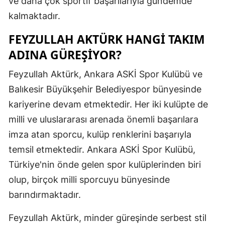
ve daha çok sportif başarılarıyla gündemde
kalmaktadır.
Yozgat
FEYZULLAH AKTÜRK HANGI TAKIM
Zonguldak
ADINA GÜREŞIYOR?
Aksaray
Feyzullah Aktürk, Ankara ASKİ Spor Kulübü ve
Bayburt
Balıkesir Büyükşehir Belediyespor bünyesinde
Karaman
kariyerine devam etmektedir. Her iki kulüpte de
milli ve uluslararası arenada önemli başarılara
Kırıkkale
imza atan sporcu, kulüp renklerini başarıyla
Batman
temsil etmektedir. Ankara ASKİ Spor Kulübü,
Şırnak
Türkiye'nin önde gelen spor kulüplerinden biri
olup, birçok milli sporcuyu bünyesinde
Bartın
barındırmaktadır.
Ardahan
Feyzullah Aktürk, minder güreşinde serbest stil
Iğdır