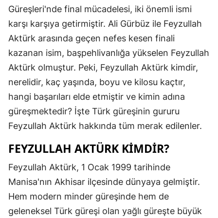
Güreşleri'nde final mücadelesi, iki önemli ismi
Edirne
karşı karşıya getirmiştir. Ali Gürbüz ile Feyzullah
Elazığ
Aktürk arasında geçen nefes kesen finali
Erzincan
kazanan isim, başpehlivanlığa yükselen Feyzullah
Aktürk olmuştur. Peki, Feyzullah Aktürk kimdir,
Erzurum
nerelidir, kaç yaşında, boyu ve kilosu kaçtır,
Eskişehir
hangi başarıları elde etmiştir ve kimin adına
güreşmektedir? İşte Türk güreşinin gururu
Gaziantep
Feyzullah Aktürk hakkında tüm merak edilenler.
Giresun
FEYZULLAH AKTÜRK KIMDIR?
Gümüşhan
Feyzullah Aktürk, 1 Ocak 1999 tarihinde
Hakkari
Manisa'nın Akhisar ilçesinde dünyaya gelmiştir.
Hatay
Hem modern minder güreşinde hem de
geleneksel Türk güreşi olan yağlı güreşte büyük
Isparta