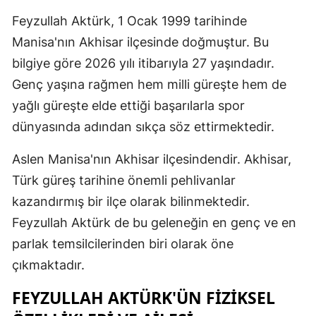
Feyzullah Aktürk, 1 Ocak 1999 tarihinde
Malatya
Manisa'nın Akhisar ilçesinde doğmuştur. Bu
Manisa
bilgiye göre 2026 yılı itibarıyla 27 yaşındadır.
Kahramanm
Genç yaşına rağmen hem milli güreşte hem de
yağlı güreşte elde ettiği başarılarla spor
Mardin
dünyasında adından sıkça söz ettirmektedir.
Muğla
Aslen Manisa'nın Akhisar ilçesindendir. Akhisar,
Muş
Türk güreş tarihine önemli pehlivanlar
Nevşehir
kazandırmış bir ilçe olarak bilinmektedir.
Feyzullah Aktürk de bu geleneğin en genç ve en
Niğde
parlak temsilcilerinden biri olarak öne
Ordu
çıkmaktadır.
Rize
FEYZULLAH AKTÜRK'ÜN FIZIKSEL
Sakarya