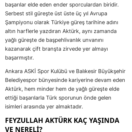
başarılar elde eden ender sporculardan biridir.
Mersin
Serbest stil güreşte üst üste üç yıl Avrupa
İstanbul
Şampiyonu olarak Türkiye güreş tarihine adını
altın harflerle yazdıran Aktürk, aynı zamanda
İzmir
yağlı güreşte de başpehlivanlık unvanını
Kars
kazanarak çift branşta zirvede yer almayı
Kastamonu
başarmıştır.
Kayseri
Ankara ASKİ Spor Kulübü ve Balıkesir Büyükşehir
Belediyespor bünyesinde kariyerine devam eden
Kırklareli
Aktürk, hem minder hem de yağlı güreşte elde
Kırşehir
ettiği başarılarla Türk sporunun önde gelen
Kocaeli
isimleri arasında yer almaktadır.
Konya
FEYZULLAH AKTÜRK KAÇ YAŞINDA
VE NERELI?
Kütahya