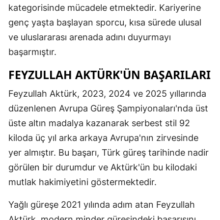
kategorisinde mücadele etmektedir. Kariyerine
Yalova
genç yaşta başlayan sporcu, kısa sürede ulusal
ve uluslararası arenada adını duyurmayı
Karabük
başarmıştır.
Kilis
FEYZULLAH AKTÜRK'ÜN BAŞARILARI
Osmaniye
Feyzullah Aktürk, 2023, 2024 ve 2025 yıllarında
Düzce
düzenlenen Avrupa Güreş Şampiyonaları'nda üst
üste altın madalya kazanarak serbest stil 92
kiloda üç yıl arka arkaya Avrupa'nın zirvesinde
yer almıştır. Bu başarı, Türk güreş tarihinde nadir
görülen bir durumdur ve Aktürk'ün bu kilodaki
mutlak hakimiyetini göstermektedir.
Yağlı güreşe 2021 yılında adım atan Feyzullah
Aktürk, modern minder güreşindeki başarısını