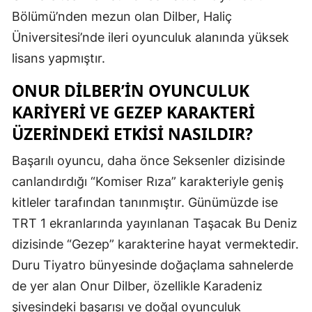
Bölümü’nden mezun olan Dilber, Haliç
Samsun
Üniversitesi’nde ileri oyunculuk alanında yüksek
Siirt
lisans yapmıştır.
Sinop
ONUR DILBER’IN OYUNCULUK
KARIYERI VE GEZEP KARAKTERI
Sivas
ÜZERINDEKI ETKISI NASILDIR?
Tekirdağ
Başarılı oyuncu, daha önce Seksenler dizisinde
Tokat
canlandırdığı “Komiser Rıza” karakteriyle geniş
Trabzon
kitleler tarafından tanınmıştır. Günümüzde ise
TRT 1 ekranlarında yayınlanan Taşacak Bu Deniz
Tunceli
dizisinde “Gezep” karakterine hayat vermektedir.
Şanlıurfa
Duru Tiyatro bünyesinde doğaçlama sahnelerde
Uşak
de yer alan Onur Dilber, özellikle Karadeniz
şivesindeki başarısı ve doğal oyunculuk
Van