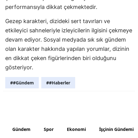
performansıyla dikkat çekmektedir.
Yozgat
Gezep karakteri, dizideki sert tavırları ve
Zonguldak
etkileyici sahneleriyle izleyicilerin ilgisini çekmeye
Aksaray
devam ediyor. Sosyal medyada sık sık gündem
olan karakter hakkında yapılan yorumlar, dizinin
Bayburt
en dikkat çeken figürlerinden biri olduğunu
Karaman
gösteriyor.
Kırıkkale
##Gündem
##Haberler
Batman
Şırnak
Bartın
Ardahan
Gündem
Spor
Ekonomi
İşçinin Gündemi
Iğdır