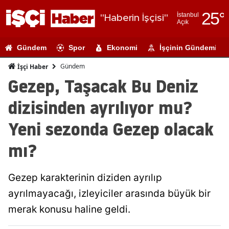
25
°
İstanbul
"Haberin İşçisi"
Açık
Adana
Gündem
Spor
Ekonomi
İşçinin Gündemi
Adıyaman
Gündem
İşçi Haber
Afyonkarahi
Gezep, Taşacak Bu Deniz
Ağrı
dizisinden ayrılıyor mu?
Amasya
Yeni sezonda Gezep olacak
Ankara
mı?
Antalya
Gezep karakterinin diziden ayrılıp
Artvin
ayrılmayacağı, izleyiciler arasında büyük bir
Aydın
merak konusu haline geldi.
Balıkesir