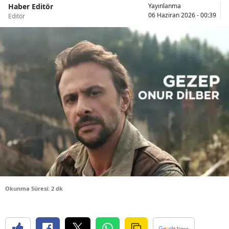
Haber Editör
Yayınlanma
Bilecik
06 Haziran 2026 - 00:39
Editör
Bingöl
Bitlis
Bolu
Burdur
Bursa
Çanakkale
Çankırı
Çorum
Okunma Süresi: 2 dk
Denizli
Diyarbakır