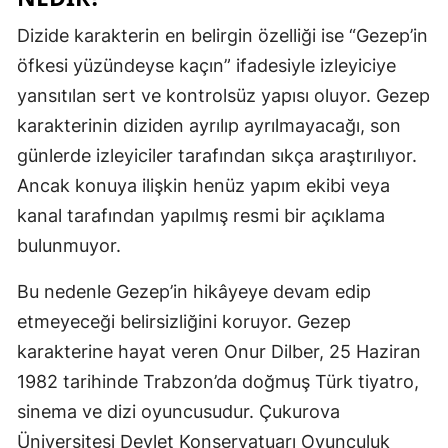
Malatya
Dizide karakterin en belirgin özelliği ise “Gezep’in
öfkesi yüzündeyse kaçın” ifadesiyle izleyiciye
Manisa
yansıtılan sert ve kontrolsüz yapısı oluyor. Gezep
Kahramanm
karakterinin diziden ayrılıp ayrılmayacağı, son
Mardin
günlerde izleyiciler tarafından sıkça araştırılıyor.
Ancak konuya ilişkin henüz yapım ekibi veya
Muğla
kanal tarafından yapılmış resmi bir açıklama
Muş
bulunmuyor.
Nevşehir
Bu nedenle Gezep’in hikâyeye devam edip
Niğde
etmeyeceği belirsizliğini koruyor. Gezep
karakterine hayat veren Onur Dilber, 25 Haziran
Ordu
1982 tarihinde Trabzon’da doğmuş Türk tiyatro,
Rize
sinema ve dizi oyuncusudur. Çukurova
Üniversitesi Devlet Konservatuarı Oyunculuk
Sakarya