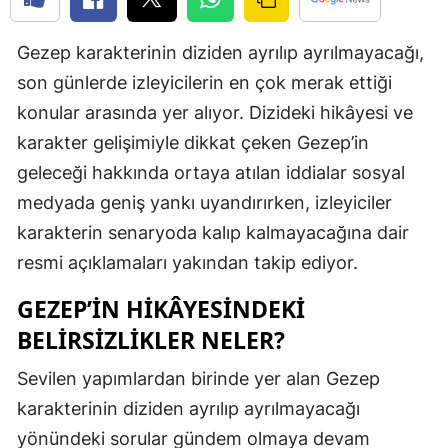
Edirne
Gezep karakterinin diziden ayrılıp ayrılmayacağı,
Elazığ
son günlerde izleyicilerin en çok merak ettiği
Erzincan
konular arasında yer alıyor. Dizideki hikâyesi ve
karakter gelişimiyle dikkat çeken Gezep’in
Erzurum
geleceği hakkında ortaya atılan iddialar sosyal
Eskişehir
medyada geniş yankı uyandırırken, izleyiciler
Gaziantep
karakterin senaryoda kalıp kalmayacağına dair
resmi açıklamaları yakından takip ediyor.
Giresun
GEZEP’IN HIKÂYESINDEKI
Gümüşhan
BELIRSIZLIKLER NELER?
Hakkari
Sevilen yapımlardan birinde yer alan Gezep
Hatay
karakterinin diziden ayrılıp ayrılmayacağı
Isparta
yönündeki sorular gündem olmaya devam