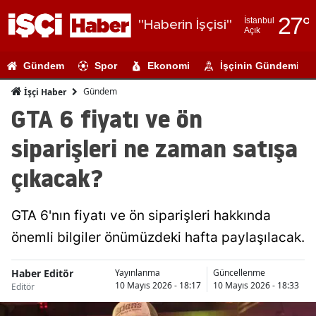
27
°
İstanbul
"Haberin İşçisi"
Açık
Adana
Gündem
Spor
Ekonomi
İşçinin Gündemi
Adıyaman
Gündem
İşçi Haber
Afyonkarahi
GTA 6 fiyatı ve ön
Ağrı
siparişleri ne zaman satışa
Amasya
çıkacak?
Ankara
GTA 6'nın fiyatı ve ön siparişleri hakkında
Antalya
önemli bilgiler önümüzdeki hafta paylaşılacak.
Artvin
Haber Editör
Aydın
Yayınlanma
Güncellenme
10 Mayıs 2026 - 18:17
10 Mayıs 2026 - 18:33
Editör
Balıkesir