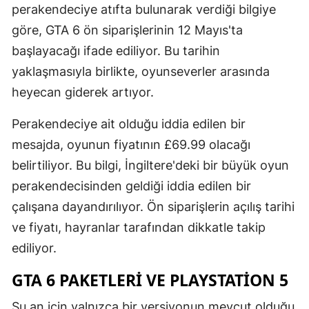
perakendeciye atıfta bulunarak verdiği bilgiye
Mersin
göre, GTA 6 ön siparişlerinin 12 Mayıs'ta
İstanbul
başlayacağı ifade ediliyor. Bu tarihin
yaklaşmasıyla birlikte, oyunseverler arasında
İzmir
heyecan giderek artıyor.
Kars
Perakendeciye ait olduğu iddia edilen bir
Kastamonu
mesajda, oyunun fiyatının £69.99 olacağı
Kayseri
belirtiliyor. Bu bilgi, İngiltere'deki bir büyük oyun
perakendecisinden geldiği iddia edilen bir
Kırklareli
çalışana dayandırılıyor. Ön siparişlerin açılış tarihi
Kırşehir
ve fiyatı, hayranlar tarafından dikkatle takip
Kocaeli
ediliyor.
Konya
GTA 6 PAKETLERI VE PLAYSTATION 5
Kütahya
Şu an için yalnızca bir versiyonun mevcut olduğu