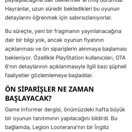
Edirne
Hayranlar, uzun süredir bekledikleri bu oyunun
detaylarını öğrenmek için sabırsızlanıyorlar.
Elazığ
Bu süreçte, yeni bir fragmanın yayınlanacağına
Erzincan
dair bir bilgi yok, ancak oyunun fiyatının
Erzurum
açıklanması ve ön siparişlerin alınmaya başlaması
Eskişehir
bekleniyor. Özellikle PlayStation kullanıcıları, GTA
6'nın detaylarının açıklanmasıyla ilgili bazı şüpheli
Gaziantep
faaliyetler gözlemlemeye başladılar.
Giresun
ÖN SIPARIŞLER NE ZAMAN
Gümüşhan
BAŞLAYACAK?
Hakkari
Game Informer dergisi, önümüzdeki hafta büyük
Hatay
bir oyunun tanıtımının yapılacağını bildirdi. Bu
bağlamda, Legion Looterana'nın bir İngiliz
Isparta