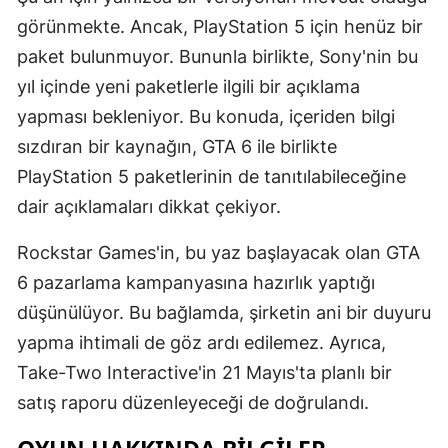
görünmekte. Ancak, PlayStation 5 için henüz bir
Malatya
paket bulunmuyor. Bununla birlikte, Sony'nin bu
Manisa
yıl içinde yeni paketlerle ilgili bir açıklama
Kahramanm
yapması bekleniyor. Bu konuda, içeriden bilgi
sızdıran bir kaynağın, GTA 6 ile birlikte
Mardin
PlayStation 5 paketlerinin de tanıtılabileceğine
Muğla
dair açıklamaları dikkat çekiyor.
Muş
Rockstar Games'in, bu yaz başlayacak olan GTA
Nevşehir
6 pazarlama kampanyasına hazırlık yaptığı
düşünülüyor. Bu bağlamda, şirketin ani bir duyuru
Niğde
yapma ihtimali de göz ardı edilemez. Ayrıca,
Ordu
Take-Two Interactive'in 21 Mayıs'ta planlı bir
Rize
satış raporu düzenleyeceği de doğrulandı.
Sakarya