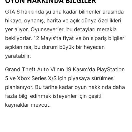
OYUN HAKKINDA BILGILER
Samsun
GTA 6 hakkında şu ana kadar bilinenler arasında
hikaye, oynanış, harita ve açık dünya özellikleri
Siirt
yer alıyor. Oyunseverler, bu detayları merakla
Sinop
bekliyorlar. 12 Mayıs'ta fiyat ve ön sipariş bilgileri
Sivas
açıklanırsa, bu durum büyük bir heyecan
yaratabilir.
Tekirdağ
Grand Theft Auto VI'nın 19 Kasım'da PlayStation
Tokat
5 ve Xbox Series X/S için piyasaya sürülmesi
Trabzon
planlanıyor. Bu tarihe kadar oyun hakkında daha
Tunceli
fazla bilgi edinmek isteyenler için çeşitli
kaynaklar mevcut.
Şanlıurfa
Uşak
Van