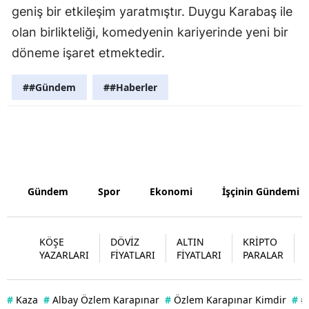
geniş bir etkileşim yaratmıştır. Duygu Karabaş ile
Yozgat
olan birlikteliği, komedyenin kariyerinde yeni bir
döneme işaret etmektedir.
Zonguldak
Aksaray
##Gündem
##Haberler
Bayburt
Karaman
Kırıkkale
Gündem
Spor
Ekonomi
İşçinin Gündemi
Batman
Şırnak
KÖŞE
DÖVİZ
ALTIN
KRİPTO
Bartın
YAZARLARI
FİYATLARI
FİYATLARI
PARALAR
Ardahan
#
Kaza
#
Albay Özlem Karapınar
#
Özlem Karapınar Kimdir
#
#
Iğdır