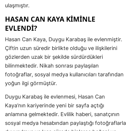
ulaşmıştır.
Malatya
HASAN CAN KAYA KIMINLE
Manisa
EVLENDI?
Kahramanm
Hasan Can Kaya, Duygu Karabaş ile evlenmiştir.
Mardin
Çiftin uzun süredir birlikte olduğu ve ilişkilerini
gözlerden uzak bir şekilde sürdürdükleri
Muğla
bilinmektedir. Nikah sonrası paylaşılan
Muş
fotoğraflar, sosyal medya kullanıcıları tarafından
Nevşehir
yoğun ilgi görmüştür.
Niğde
Duygu Karabaş ile evlenmesi, Hasan Can
Ordu
Kaya’nın kariyerinde yeni bir sayfa açtığı
anlamına gelmektedir. Evlilik haberi, sanatçının
Rize
sosyal medya hesabından paylaştığı fotoğraflarla
Sakarya