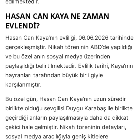
edilmektedir.
Mersin
HASAN CAN KAYA NE ZAMAN
İstanbul
EVLENDI?
İzmir
Hasan Can Kaya’nın evliliği, 06.06.2026 tarihinde
gerçekleşmiştir. Nikah töreninin ABD’de yapıldığı
Kars
ve bu özel anın sosyal medya üzerinden
Kastamonu
paylaşıldığı belirtilmektedir. Evlilik tarihi, Kaya’nın
Kayseri
hayranları tarafından büyük bir ilgiyle
karşılanmıştır.
Kırklareli
Kırşehir
Bu özel gün, Hasan Can Kaya’nın uzun süredir
birlikte olduğu sevgilisi Duygu Karabaş ile birlikte
Kocaeli
geçirdiği anların paylaşılmasıyla daha da dikkat
Konya
çekici hale gelmiştir. Nikah töreninin detayları,
sosyal medya aracılığıyla geniş kitlelere
Kütahya