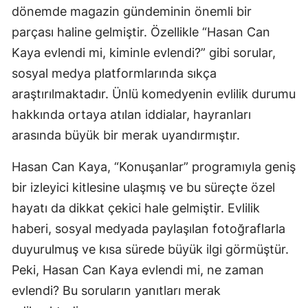
dönemde magazin gündeminin önemli bir
Edirne
parçası haline gelmiştir. Özellikle “Hasan Can
Elazığ
Kaya evlendi mi, kiminle evlendi?” gibi sorular,
sosyal medya platformlarında sıkça
Erzincan
araştırılmaktadır. Ünlü komedyenin evlilik durumu
Erzurum
hakkında ortaya atılan iddialar, hayranları
Eskişehir
arasında büyük bir merak uyandırmıştır.
Gaziantep
Hasan Can Kaya, “Konuşanlar” programıyla geniş
Giresun
bir izleyici kitlesine ulaşmış ve bu süreçte özel
hayatı da dikkat çekici hale gelmiştir. Evlilik
Gümüşhan
haberi, sosyal medyada paylaşılan fotoğraflarla
Hakkari
duyurulmuş ve kısa sürede büyük ilgi görmüştür.
Peki, Hasan Can Kaya evlendi mi, ne zaman
Hatay
evlendi? Bu soruların yanıtları merak
Isparta