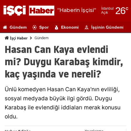
26
°
İstanbul
"Haberin İşçisi"
Açık
Adana
Gündem
Spor
Ekonomi
İşçinin Gündemi
Adıyaman
Gündem
İşçi Haber
Afyonkarahi
Hasan Can Kaya evlendi
Ağrı
mi? Duygu Karabaş kimdir,
Amasya
kaç yaşında ve nereli?
Ankara
Ünlü komedyen Hasan Can Kaya'nın evliliği,
Antalya
sosyal medyada büyük ilgi gördü. Duygu
Artvin
Karabaş ile evlendiği iddiaları merak konusu
Aydın
oldu.
Balıkesir