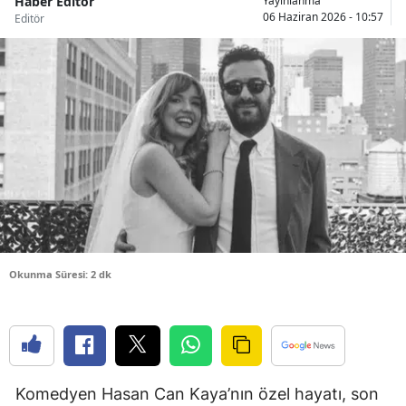
Haber Editör
Yayınlanma
06 Haziran 2026 - 10:57
Editör
Bilecik
Bingöl
Bitlis
Bolu
Burdur
Bursa
Çanakkale
Okunma Süresi: 2 dk
Çankırı
Çorum
Denizli
Diyarbakır
Komedyen Hasan Can Kaya’nın özel hayatı, son