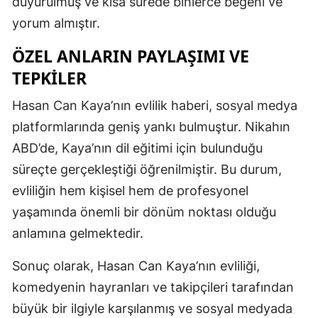
duyurulmuş ve kısa sürede binlerce beğeni ve
yorum almıştır.
Samsun
ÖZEL ANLARIN PAYLAŞIMI VE
Siirt
TEPKILER
Sinop
Hasan Can Kaya’nın evlilik haberi, sosyal medya
Sivas
platformlarında geniş yankı bulmuştur. Nikahın
Tekirdağ
ABD’de, Kaya’nın dil eğitimi için bulunduğu
süreçte gerçekleştiği öğrenilmiştir. Bu durum,
Tokat
evliliğin hem kişisel hem de profesyonel
Trabzon
yaşamında önemli bir dönüm noktası olduğu
Tunceli
anlamına gelmektedir.
Şanlıurfa
Sonuç olarak, Hasan Can Kaya’nın evliliği,
Uşak
komedyenin hayranları ve takipçileri tarafından
büyük bir ilgiyle karşılanmış ve sosyal medyada
Van