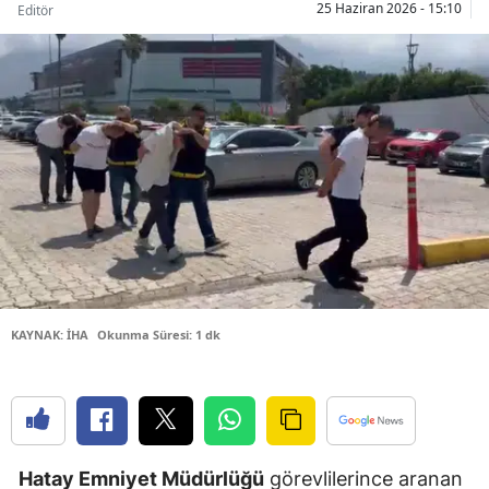
25 Haziran 2026 - 15:10
Editör
Bilecik
Bingöl
Bitlis
Bolu
Burdur
Bursa
Çanakkale
KAYNAK: İHA
Okunma Süresi: 1 dk
Çankırı
Çorum
Denizli
Diyarbakır
Hatay Emniyet Müdürlüğü
görevlilerince aranan