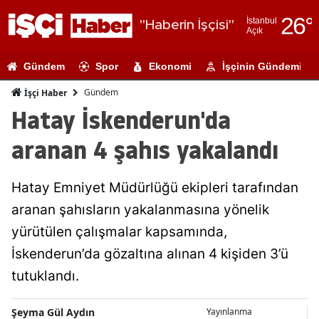
26
°
İstanbul
"Haberin İşçisi"
Açık
Adana
Gündem
Spor
Ekonomi
İşçinin Gündemi
Adıyaman
Gündem
İşçi Haber
Afyonkarahi
Hatay İskenderun'da
Ağrı
aranan 4 şahıs yakalandı
Amasya
Hatay Emniyet Müdürlüğü ekipleri tarafından
Ankara
aranan şahısların yakalanmasına yönelik
Antalya
yürütülen çalışmalar kapsamında,
Artvin
İskenderun’da gözaltına alınan 4 kişiden 3’ü
tutuklandı.
Aydın
Balıkesir
Şeyma Gül Aydın
Yayınlanma