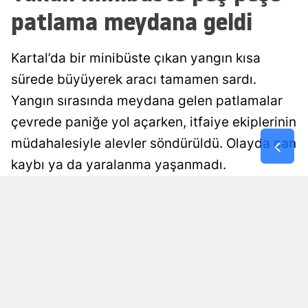
patlama meydana geldi
Malatya
Manisa
Kartal’da bir minibüste çıkan yangın kısa
Kahramanm
sürede büyüyerek aracı tamamen sardı.
Yangın sırasında meydana gelen patlamalar
Mardin
çevrede paniğe yol açarken, itfaiye ekiplerinin
Muğla
müdahalesiyle alevler söndürüldü. Olayda can
Muş
kaybı ya da yaralanma yaşanmadı.
Nevşehir
Damla Eroğlu
Yayınlanma
07 Ağustos 2026 - 00:56
Editör
Niğde
Ordu
Rize
Sakarya