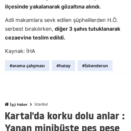
ilçesinde yakalanarak gözaltına alındı.
Mersin
Adli makamlara sevk edilen şüphelilerden H.Ö.
İstanbul
serbest bırakılırken,
diğer 3 şahıs tutuklanarak
İzmir
cezaevine teslim edildi.
Kars
Kaynak: İHA
Kastamonu
#arama çalışması
#hatay
#İskenderun
Kayseri
Kırklareli
Kırşehir
Kocaeli
İstanbul
İşçi Haber
Kartal'da korku dolu anlar :
Konya
Yanan minibüste peş peşe
Kütahya