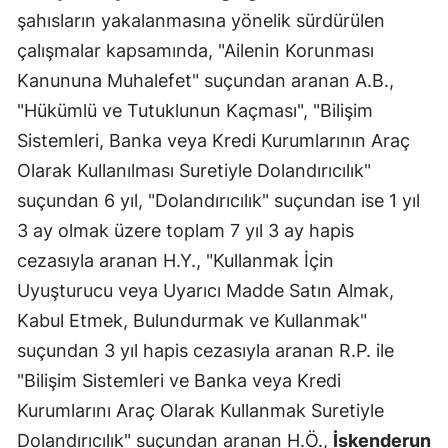
şahısların yakalanmasına yönelik sürdürülen
Edirne
çalışmalar kapsamında, "Ailenin Korunması
Elazığ
Kanununa Muhalefet" suçundan aranan A.B.,
Erzincan
"Hükümlü ve Tutuklunun Kaçması", "Bilişim
Sistemleri, Banka veya Kredi Kurumlarının Araç
Erzurum
Olarak Kullanılması Suretiyle Dolandırıcılık"
Eskişehir
suçundan 6 yıl, "Dolandırıcılık" suçundan ise 1 yıl
3 ay olmak üzere toplam 7 yıl 3 ay hapis
Gaziantep
cezasıyla aranan H.Y., "Kullanmak İçin
Giresun
Uyuşturucu veya Uyarıcı Madde Satın Almak,
Gümüşhan
Kabul Etmek, Bulundurmak ve Kullanmak"
suçundan 3 yıl hapis cezasıyla aranan R.P. ile
Hakkari
"Bilişim Sistemleri ve Banka veya Kredi
Hatay
Kurumlarını Araç Olarak Kullanmak Suretiyle
Isparta
Dolandırıcılık" suçundan aranan H.Ö.,
İskenderun