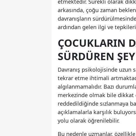
etmektedir. Sürekli olarak dik
arkasında, çoğu zaman beklen
davranışların sürdürülmesinde
ardından gelen ilgi ve tepkiler
ÇOCUKLARIN D
SÜRDÜREN ŞEY
Davranış psikolojisinde uzun sü
tekrar etme ihtimali artmaktad
algılanmamalıdır. Bazı durumla
merkezinde olmak bile dikkat ç
reddedildiğinde sızlanmaya ba
açıklamalarla karşılık buluyor
yolu olarak öğrenilebilir.
Bu nedenle uzmanlar, özellikl