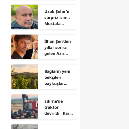
berabere kaldı
r
Uzak Şehir'e
sürpriz isim :
Mustafa
Avkıran katıldı
İlhan Şen’den
yıllar sonra
gelen Aziz
Yıldırım itirafı!
Bağların yeni
bekçileri
baykuşlar
oldu : 500’den
fazla yuva
Edirne'de
kutusu
traktör
kuruldu
devrildi : Karı
koca hayatını
kaybetti