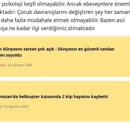
 psikoloji keşfi olmayabilir. Ancak ebeveynlere öneml
Yozgat
ktadır: Çocuk davranışlarını değiştiren şey her zama
 daha fazla müdahale etmek olmayabilir. Bazen asıl
Zonguldak
ışa ne kadar ilgi verdiğimiz olmaktadır.
Aksaray
Bayburt
o dünyasını sarsan şok açık : Dünyanın en güvenli sanılan
anı soyuldu
Karaman
loji
/ 02 Ağustos 2026
Kırıkkale
Batman
Şırnak
istan'da helikopter kazasında 2 kişi hayatını kaybetti
Bartın
a
/ 02 Ağustos 2026
Ardahan
Iğdır