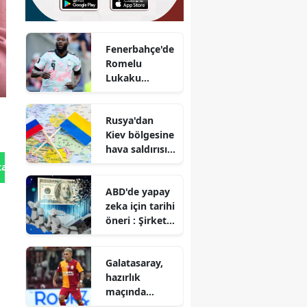
Fenerbahçe'de
Romelu
Lukaku
gündemi
yeniden
Rusya'dan
hareketlendi
Kiev bölgesine
hava saldırısı :
1'i çocuk 3 kişi
tan Gönder
hayatını
ABD'de yapay
kaybetti
zeka için tarihi
öneri : Şirket
hisselerinin
yarısı devlete
Galatasaray,
mi geçecek?
hazırlık
maçında
Rennes ile 3-3