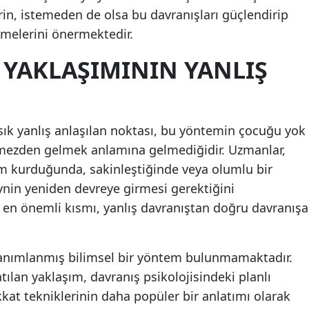
erin, istemeden de olsa bu davranışları güçlendirip
Malatya
melerini önermektedir.
Manisa
 YAKLAŞIMININ YANLIŞ
Kahramanmaraş
Mardin
sık yanlış anlaşılan noktası, bu yöntemin çocuğu yok
Muğla
mezden gelmek anlamına gelmediğidir. Uzmanlar,
Muş
im kurduğunda, sakinleştiğinde veya olumlu bir
ynin yeniden devreye girmesi gerektiğini
Nevşehir
en önemli kısmı, yanlış davranıştan doğru davranışa
Niğde
Ordu
tanımlanmış bilimsel bir yöntem bulunmamaktadır.
ılan yaklaşım, davranış psikolojisindeki planlı
Rize
at tekniklerinin daha popüler bir anlatımı olarak
Sakarya