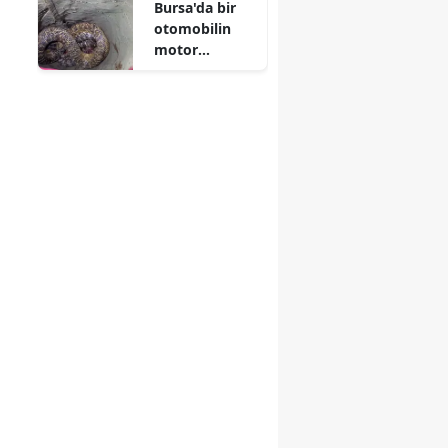
Bursa'da bir
otomobilin
motor
bölümüne
yılan girdi