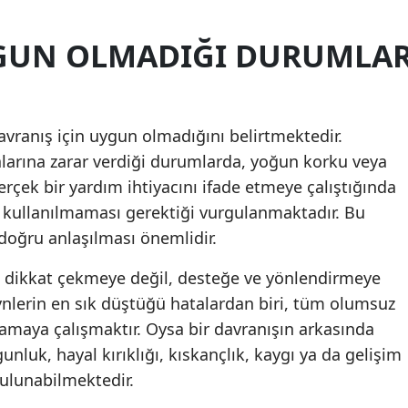
Samsun
GUN OLMADIĞI DURUMLA
Siirt
Sinop
vranış için uygun olmadığını belirtmektedir.
Sivas
arına zarar verdiği durumlarda, yoğun korku veya
Tekirdağ
erçek bir yardım ihtiyacını ifade etmeye çalıştığında
ullanılmaması gerektiği vurgulanmaktadır. Bu
Tokat
doğru anlaşılması önemlidir.
Trabzon
 dikkat çekmeye değil, desteğe ve yönlendirmeye
Tunceli
eynlerin en sık düştüğü hatalardan biri, tüm olumsuz
lamaya çalışmaktır. Oysa bir davranışın arkasında
Şanlıurfa
nluk, hayal kırıklığı, kıskançlık, kaygı ya da gelişim
Uşak
ulunabilmektedir.
Van