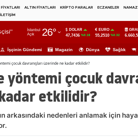
 FİYATLARI
ALTIN FİYATLARI
KRİPTO PARALAR
ECZANELER
NAMAZ 
İLETİŞİM
Adana
26
°
DOLAR
EURO
GRA
İstanbul
Adıyaman
çisi"
Açık
47,7436
55,2510
6.660,
%0.18
%0.32
Afyonkarahisar
İşçinin Gündemi
Magazin
Dünya
Sağlık
Ağrı
ntemi çocuk davranışları üzerinde ne kadar etkilidir?
Amasya
e yöntemi çocuk davra
Ankara
kadar etkilidir?
Antalya
Artvin
ın arkasındaki nedenleri anlamak için hay
Aydın
or.
Balıkesir