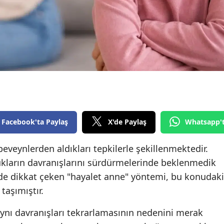
Edirne
Elazığ
Erzincan
Erzurum
Eskişehir
Gaziantep
Facebook'ta Paylaş
X'de Paylaş
Whatsapp'
Giresun
beveynlerden aldıkları tepkilerle şekillenmektedir.
Gümüşhane
cukların davranışlarını sürdürmelerinde beklenmedik
mde dikkat çeken "hayalet anne" yöntemi, bu konudaki
Hakkari
taşımıştır.
Hatay
aynı davranışları tekrarlamasının nedenini merak
Isparta