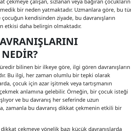
kat çekmeye çalışan, sızlanan veya bağıran çocukların
Mersin
medik bir neden yatmaktadır. Uzmanlara göre, bu tü
 çocuğun kendisinden ziyade, bu davranışların
İstanbul
in etkisi daha belirgin olmaktadır.
İzmir
AVRANIŞLARINI
Kars
 NEDIR?
Kastamonu
redir bilinen bir ilkeye göre, ilgi gören davranışların
Kayseri
ır. Bu ilgi, her zaman olumlu bir tepki olarak
Kırklareli
rda, çocuk için azar işitmek veya tartışmanın
ekmek anlamına gelebilir. Örneğin, bir çocuk isteği
Kırşehir
şlıyor ve bu davranış her seferinde uzun
Kocaeli
sa, zamanla bu davranış dikkat çekmenin etkili bir
Konya
Kütahya
e dikkat çekmeye yönelik bazı küçük davranışlarda