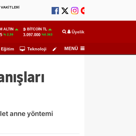
VAKİTLERİ
M ALTIN
BITCOIN TL
Üyelik
55
3.097.000
% 2,59
%0.363
MENÜ
Eğitim
Teknoloji
Köşe Yazarları
nışları
alet anne yöntemi