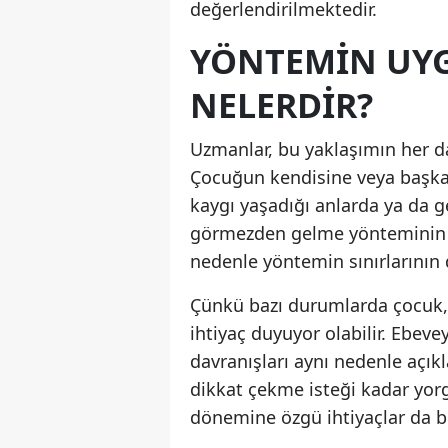
değerlendirilmektedir.
YÖNTEMIN UY
NELERDIR?
Uzmanlar, bu yaklaşımın her da
Çocuğun kendisine veya başkal
kaygı yaşadığı anlarda ya da g
görmezden gelme yönteminin k
nedenle yöntemin sınırlarının 
Çünkü bazı durumlarda çocuk,
ihtiyaç duyuyor olabilir. Ebev
davranışları aynı nedenle açık
dikkat çekme isteği kadar yorgu
dönemine özgü ihtiyaçlar da b