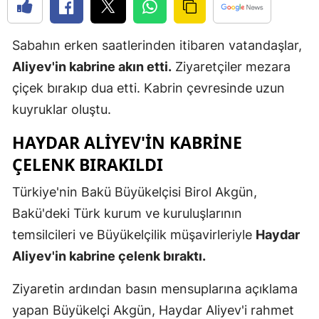
Edirne
Sabahın erken saatlerinden itibaren vatandaşlar,
Elazığ
Aliyev'in kabrine akın etti.
Ziyaretçiler mezara
Erzincan
çiçek bırakıp dua etti. Kabrin çevresinde uzun
Erzurum
kuyruklar oluştu.
Eskişehir
HAYDAR ALIYEV'IN KABRINE
ÇELENK BIRAKILDI
Gaziantep
Türkiye'nin Bakü Büyükelçisi Birol Akgün,
Giresun
Bakü'deki Türk kurum ve kuruluşlarının
Gümüşhan
temsilcileri ve Büyükelçilik müşavirleriyle
Haydar
Hakkari
Aliyev'in kabrine çelenk bıraktı.
Hatay
Ziyaretin ardından basın mensuplarına açıklama
yapan Büyükelçi Akgün, Haydar Aliyev'i rahmet
Isparta