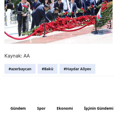
Samsun
Siirt
Sinop
Sivas
Tekirdağ
Kaynak: AA
Tokat
#azerbaycan
#Bakü
#Haydar Aliyev
Trabzon
Tunceli
Şanlıurfa
Uşak
Gündem
Spor
Ekonomi
İşçinin Gündemi
Van