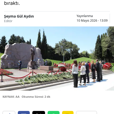
bıraktı.
Bilecik
Bingöl
Şeyma Gül Aydın
Yayınlanma
10 Mayıs 2026 - 13:09
Editör
Bitlis
Bolu
Burdur
Bursa
Çanakkale
Çankırı
Çorum
KAYNAK: AA
Okunma Süresi: 2 dk
Denizli
Diyarbakır