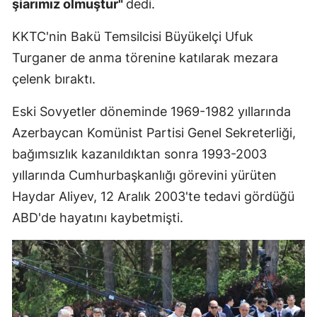
şiarımız olmuştur"
dedi.
Malatya
KKTC'nin Bakü Temsilcisi Büyükelçi Ufuk
Manisa
Turganer de anma törenine katılarak mezara
çelenk bıraktı.
Kahramanm
Mardin
Eski Sovyetler döneminde 1969-1982 yıllarında
Azerbaycan Komünist Partisi Genel Sekreterliği,
Muğla
bağımsızlık kazanıldıktan sonra 1993-2003
Muş
yıllarında Cumhurbaşkanlığı görevini yürüten
Haydar Aliyev, 12 Aralık 2003'te tedavi gördüğü
Nevşehir
ABD'de hayatını kaybetmişti.
Niğde
Ordu
Rize
Sakarya