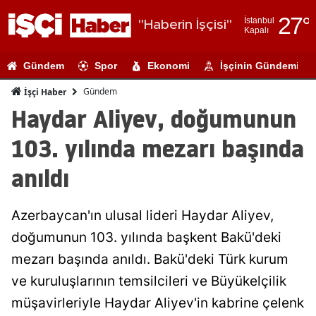
27
°
İstanbul
"Haberin İşçisi"
Kapalı
Adana
Gündem
Spor
Ekonomi
İşçinin Gündemi
Adıyaman
Gündem
İşçi Haber
Afyonkarahi
Haydar Aliyev, doğumunun
Ağrı
103. yılında mezarı başında
Amasya
anıldı
Ankara
Azerbaycan'ın ulusal lideri Haydar Aliyev,
Antalya
doğumunun 103. yılında başkent Bakü'deki
Artvin
mezarı başında anıldı. Bakü'deki Türk kurum
Aydın
ve kuruluşlarının temsilcileri ve Büyükelçilik
müşavirleriyle Haydar Aliyev'in kabrine çelenk
Balıkesir