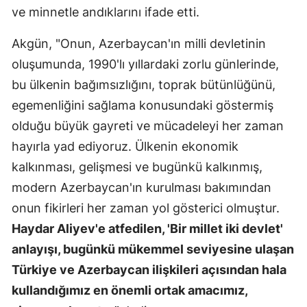
ve minnetle andıklarını ifade etti.
Mersin
Akgün, "Onun, Azerbaycan'ın milli devletinin
İstanbul
oluşumunda, 1990'lı yıllardaki zorlu günlerinde,
İzmir
bu ülkenin bağımsızlığını, toprak bütünlüğünü,
Kars
egemenliğini sağlama konusundaki göstermiş
olduğu büyük gayreti ve mücadeleyi her zaman
Kastamonu
hayırla yad ediyoruz. Ülkenin ekonomik
Kayseri
kalkınması, gelişmesi ve bugünkü kalkınmış,
modern Azerbaycan'ın kurulması bakımından
Kırklareli
onun fikirleri her zaman yol gösterici olmuştur.
Kırşehir
Haydar Aliyev'e atfedilen, 'Bir millet iki devlet'
Kocaeli
anlayışı, bugünkü mükemmel seviyesine ulaşan
Türkiye ve Azerbaycan ilişkileri açısından hala
Konya
kullandığımız en önemli ortak amacımız,
Kütahya