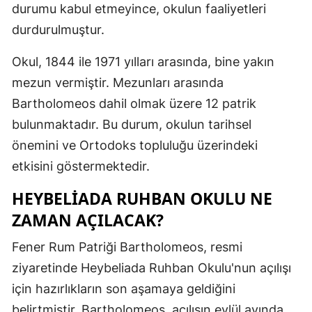
durumu kabul etmeyince, okulun faaliyetleri
Malatya
durdurulmuştur.
Manisa
Okul, 1844 ile 1971 yılları arasında, bine yakın
Kahramanm
mezun vermiştir. Mezunları arasında
Bartholomeos dahil olmak üzere 12 patrik
Mardin
bulunmaktadır. Bu durum, okulun tarihsel
Muğla
önemini ve Ortodoks topluluğu üzerindeki
Muş
etkisini göstermektedir.
Nevşehir
HEYBELIADA RUHBAN OKULU NE
ZAMAN AÇILACAK?
Niğde
Fener Rum Patriği Bartholomeos, resmi
Ordu
ziyaretinde Heybeliada Ruhban Okulu'nun açılışı
Rize
için hazırlıkların son aşamaya geldiğini
Sakarya
belirtmiştir. Bartholomeos, açılışın eylül ayında