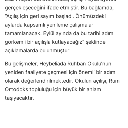
gerçekleşeceğini ifade etmiştir. Bu bağlamda,
Samsun
“Açılış için geri sayım başladı. Önümüzdeki
Siirt
aylarda kapsamlı yenileme çalışmaları
tamamlanacak. Eylül ayında da bu tarihi adımı
Sinop
görkemli bir açılışla kutlayacağız” şeklinde
Sivas
açıklamalarda bulunmuştur.
Tekirdağ
Bu gelişmeler, Heybeliada Ruhban Okulu'nun
Tokat
yeniden faaliyete geçmesi için önemli bir adım
Trabzon
olarak değerlendirilmektedir. Okulun açılışı, Rum
Ortodoks topluluğu için büyük bir anlam
Tunceli
taşıyacaktır.
Şanlıurfa
Uşak
Van