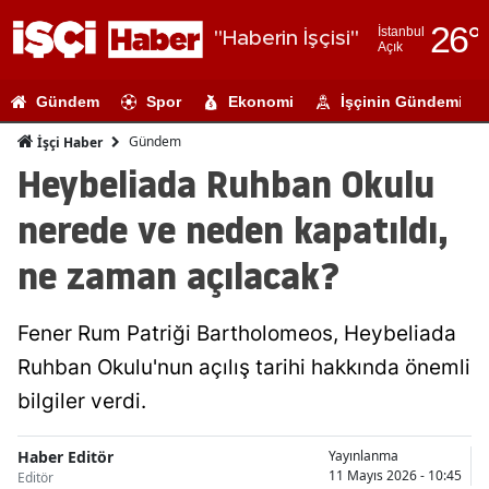
26
°
İstanbul
"Haberin İşçisi"
Açık
Adana
Gündem
Spor
Ekonomi
İşçinin Gündemi
Adıyaman
Gündem
İşçi Haber
Afyonkarahi
Heybeliada Ruhban Okulu
Ağrı
nerede ve neden kapatıldı,
Amasya
ne zaman açılacak?
Ankara
Fener Rum Patriği Bartholomeos, Heybeliada
Antalya
Ruhban Okulu'nun açılış tarihi hakkında önemli
Artvin
bilgiler verdi.
Aydın
Haber Editör
Yayınlanma
Balıkesir
11 Mayıs 2026 - 10:45
Editör