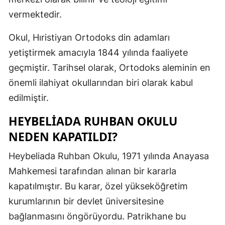
vermektedir.
Mersin
İstanbul
Okul, Hıristiyan Ortodoks din adamları
yetiştirmek amacıyla 1844 yılında faaliyete
İzmir
geçmiştir. Tarihsel olarak, Ortodoks aleminin en
Kars
önemli ilahiyat okullarından biri olarak kabul
Kastamonu
edilmiştir.
Kayseri
HEYBELIADA RUHBAN OKULU
NEDEN KAPATILDI?
Kırklareli
Heybeliada Ruhban Okulu, 1971 yılında Anayasa
Kırşehir
Mahkemesi tarafından alınan bir kararla
Kocaeli
kapatılmıştır. Bu karar, özel yükseköğretim
Konya
kurumlarının bir devlet üniversitesine
bağlanmasını öngörüyordu. Patrikhane bu
Kütahya