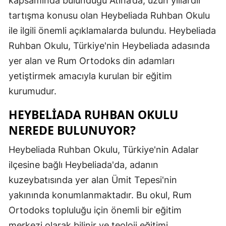
kapsamında bulunduğu Atina’da, uzun yıllardır
Edirne
tartışma konusu olan Heybeliada Ruhban Okulu
ile ilgili önemli açıklamalarda bulundu. Heybeliada
Elazığ
Ruhban Okulu, Türkiye'nin Heybeliada adasında
Erzincan
yer alan ve Rum Ortodoks din adamları
Erzurum
yetiştirmek amacıyla kurulan bir eğitim
kurumudur.
Eskişehir
HEYBELIADA RUHBAN OKULU
Gaziantep
NEREDE BULUNUYOR?
Giresun
Heybeliada Ruhban Okulu, Türkiye'nin Adalar
Gümüşhan
ilçesine bağlı Heybeliada'da, adanın
Hakkari
kuzeybatısında yer alan Ümit Tepesi'nin
yakınında konumlanmaktadır. Bu okul, Rum
Hatay
Ortodoks topluluğu için önemli bir eğitim
Isparta
merkezi olarak bilinir ve teoloji eğitimi