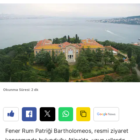
Bilecik
Bingöl
Bitlis
Bolu
Burdur
Bursa
Çanakkale
Okunma Süresi: 2 dk
Çankırı
Çorum
Denizli
Fener Rum Patriği Bartholomeos, resmi ziyaret
Diyarbakır