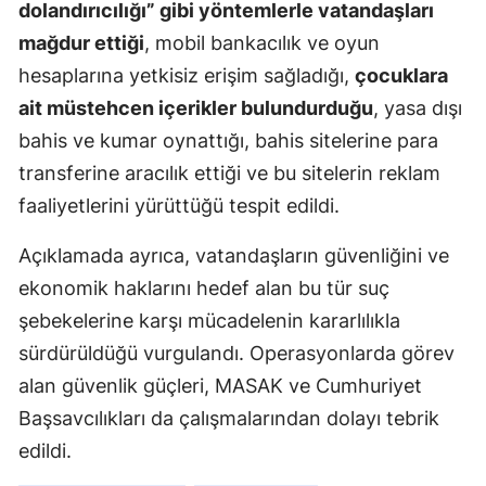
dolandırıcılığı” gibi yöntemlerle vatandaşları
Malatya
mağdur ettiği
, mobil bankacılık ve oyun
hesaplarına yetkisiz erişim sağladığı,
çocuklara
Manisa
ait müstehcen içerikler bulundurduğu
, yasa dışı
Kahramanm
bahis ve kumar oynattığı, bahis sitelerine para
Mardin
transferine aracılık ettiği ve bu sitelerin reklam
faaliyetlerini yürüttüğü tespit edildi.
Muğla
Açıklamada ayrıca, vatandaşların güvenliğini ve
Muş
ekonomik haklarını hedef alan bu tür suç
Nevşehir
şebekelerine karşı mücadelenin kararlılıkla
Niğde
sürdürüldüğü vurgulandı. Operasyonlarda görev
alan güvenlik güçleri, MASAK ve Cumhuriyet
Ordu
Başsavcılıkları da çalışmalarından dolayı tebrik
Rize
edildi.
Sakarya