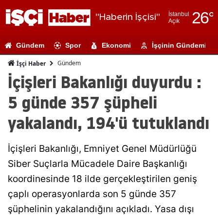
26
°
İstanbul
"Haberin İşçisi"
Açık
Adana
Gündem
Spor
Ekonomi
İşçinin Gündemi
Adıyaman
Gündem
İşçi Haber
Afyonkarahi
İçişleri Bakanlığı duyurdu :
Ağrı
5 günde 357 şüpheli
Amasya
yakalandı, 194'ü tutuklandı
Ankara
İçişleri Bakanlığı, Emniyet Genel Müdürlüğü
Antalya
Siber Suçlarla Mücadele Daire Başkanlığı
Artvin
koordinesinde 18 ilde gerçekleştirilen geniş
Aydın
çaplı operasyonlarda son 5 günde 357
şüphelinin yakalandığını açıkladı. Yasa dışı
Balıkesir