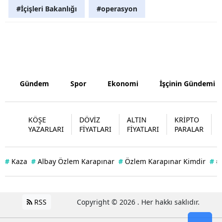
#İçişleri Bakanlığı
#operasyon
Samsun
Siirt
Sinop
Sivas
Gündem
Spor
Ekonomi
İşçinin Gündemi
Tekirdağ
Tokat
KÖŞE
DÖVİZ
ALTIN
KRİPTO
YAZARLARI
FİYATLARI
FİYATLARI
PARALAR
Trabzon
Tunceli
#
Kaza
#
Albay Özlem Karapınar
#
Özlem Karapınar Kimdir
#
#
Şanlıurfa
Uşak
RSS
Copyright © 2026 . Her hakkı saklıdır.
Van