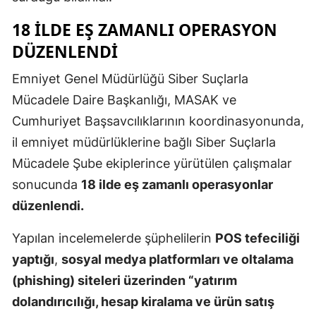
Mersin
18 ILDE EŞ ZAMANLI OPERASYON
DÜZENLENDI
İstanbul
İzmir
Emniyet Genel Müdürlüğü Siber Suçlarla
Mücadele Daire Başkanlığı, MASAK ve
Kars
Cumhuriyet Başsavcılıklarının koordinasyonunda,
Kastamonu
il emniyet müdürlüklerine bağlı Siber Suçlarla
Mücadele Şube ekiplerince yürütülen çalışmalar
Kayseri
sonucunda
18 ilde eş zamanlı operasyonlar
Kırklareli
düzenlendi.
Kırşehir
Yapılan incelemelerde şüphelilerin
POS tefeciliği
Kocaeli
yaptığı
,
sosyal medya platformları ve oltalama
(phishing) siteleri üzerinden “yatırım
Konya
dolandırıcılığı, hesap kiralama ve ürün satış
Kütahya