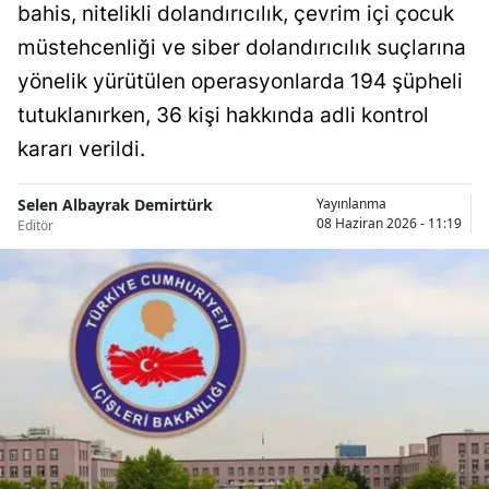
bahis, nitelikli dolandırıcılık, çevrim içi çocuk
Bilecik
müstehcenliği ve siber dolandırıcılık suçlarına
Bingöl
yönelik yürütülen operasyonlarda 194 şüpheli
tutuklanırken, 36 kişi hakkında adli kontrol
Bitlis
kararı verildi.
Bolu
Burdur
Selen Albayrak Demirtürk
Yayınlanma
08 Haziran 2026 - 11:19
Editör
Bursa
Çanakkale
Çankırı
Çorum
Denizli
Diyarbakır