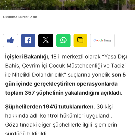
Edirne
Okunma Süresi: 2 dk
Elazığ
Erzincan
Erzurum
İçişleri Bakanlığı
, 18 il merkezli olarak “Yasa Dışı
Eskişehir
Bahis, Çevrim İçi Çocuk Müstehcenliği ve Tacizi
Gaziantep
ile Nitelikli Dolandırıcılık” suçlarına yönelik
son 5
Giresun
gün içinde gerçekleştirilen operasyonlarda
toplam 357 şüphelinin yakalandığını açıkladı.
Gümüşhan
Şüphelilerden 194’ü tutuklanırken
, 36 kişi
Hakkari
hakkında adli kontrol hükümleri uygulandı.
Hatay
Gözaltındaki diğer şüphelilerle ilgili işlemlerin
Isparta
sürdüğü bildirildi.