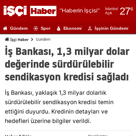
27
°
İstanbul
"Haberin İşçisi"
Açık
Adana
Gündem
Spor
Ekonomi
İşçinin Gündemi
Adıyaman
Gündem
İşçi Haber
Afyonkarahi
İş Bankası, 1,3 milyar dolar
Ağrı
değerinde sürdürülebilir
Amasya
sendikasyon kredisi sağladı
Ankara
İş Bankası, yaklaşık 1,3 milyar dolarlık
Antalya
sürdürülebilir sendikasyon kredisi temin
Artvin
ettiğini duyurdu. Kredinin detayları ve
Aydın
hedefleri üzerine bilgiler verildi.
Balıkesir