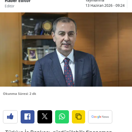
Haber Editör
Yayınlanma
13 Haziran 2026 - 09:24
Editör
Bilecik
Bingöl
Bitlis
Bolu
Burdur
Bursa
Çanakkale
Çankırı
Okunma Süresi: 2 dk
Çorum
Denizli
Diyarbakır