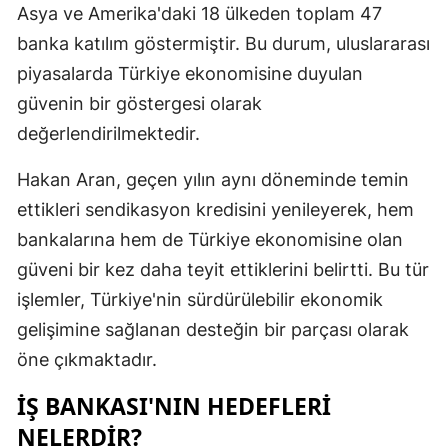
Asya ve Amerika'daki 18 ülkeden toplam 47
Malatya
banka katılım göstermiştir. Bu durum, uluslararası
Manisa
piyasalarda Türkiye ekonomisine duyulan
güvenin bir göstergesi olarak
Kahramanm
değerlendirilmektedir.
Mardin
Hakan Aran, geçen yılın aynı döneminde temin
Muğla
ettikleri sendikasyon kredisini yenileyerek, hem
Muş
bankalarına hem de Türkiye ekonomisine olan
güveni bir kez daha teyit ettiklerini belirtti. Bu tür
Nevşehir
işlemler, Türkiye'nin sürdürülebilir ekonomik
Niğde
gelişimine sağlanan desteğin bir parçası olarak
öne çıkmaktadır.
Ordu
İŞ BANKASI'NIN HEDEFLERI
Rize
NELERDIR?
Sakarya