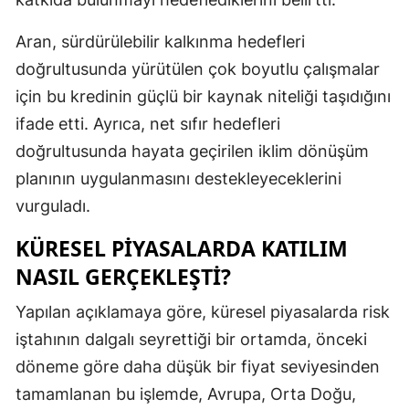
Mersin
Aran, sürdürülebilir kalkınma hedefleri
İstanbul
doğrultusunda yürütülen çok boyutlu çalışmalar
için bu kredinin güçlü bir kaynak niteliği taşıdığını
İzmir
ifade etti. Ayrıca, net sıfır hedefleri
Kars
doğrultusunda hayata geçirilen iklim dönüşüm
Kastamonu
planının uygulanmasını destekleyeceklerini
vurguladı.
Kayseri
KÜRESEL PIYASALARDA KATILIM
Kırklareli
NASIL GERÇEKLEŞTI?
Kırşehir
Yapılan açıklamaya göre, küresel piyasalarda risk
Kocaeli
iştahının dalgalı seyrettiği bir ortamda, önceki
Konya
döneme göre daha düşük bir fiyat seviyesinden
tamamlanan bu işlemde, Avrupa, Orta Doğu,
Kütahya