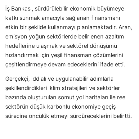
İş Bankası, sürdürülebilir ekonomik büyümeye
Samsun
katkı sunmak amacıyla sağlanan finansmanı
Siirt
etkin bir şekilde kullanmayı planlamaktadır. Aran,
Sinop
emisyon yoğun sektörlerde belirlenen azaltım
hedeflerine ulaşmak ve sektörel dönüşümü
Sivas
hızlandırmak için yeşil finansman çözümlerini
Tekirdağ
çeşitlendirmeye devam edeceklerini ifade etti.
Tokat
Gerçekçi, iddialı ve uygulanabilir adımlarla
Trabzon
şekillendirdikleri iklim stratejileri ve sektörler
bazında oluşturulan somut yol haritaları ile reel
Tunceli
sektörün düşük karbonlu ekonomiye geçiş
Şanlıurfa
sürecine öncülük etmeyi sürdüreceklerini belirtti.
Uşak
Van