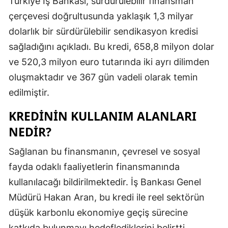
Türkiye İş Bankası, sürdürülebilir finansman
Edirne
çerçevesi doğrultusunda yaklaşık 1,3 milyar
dolarlık bir sürdürülebilir sendikasyon kredisi
Elazığ
sağladığını açıkladı. Bu kredi, 658,8 milyon dolar
Erzincan
ve 520,3 milyon euro tutarında iki ayrı dilimden
Erzurum
oluşmaktadır ve 367 gün vadeli olarak temin
edilmiştir.
Eskişehir
KREDININ KULLANIM ALANLARI
Gaziantep
NEDIR?
Giresun
Sağlanan bu finansmanın, çevresel ve sosyal
Gümüşhan
fayda odaklı faaliyetlerin finansmanında
Hakkari
kullanılacağı bildirilmektedir. İş Bankası Genel
Müdürü Hakan Aran, bu kredi ile reel sektörün
Hatay
düşük karbonlu ekonomiye geçiş sürecine
Isparta
katkıda bulunmayı hedeflediklerini belirtti.