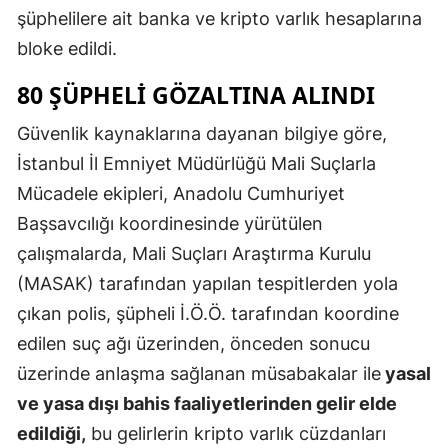
şüphelilere ait banka ve kripto varlık hesaplarına
Mersin
bloke edildi.
İstanbul
80 ŞÜPHELI GÖZALTINA ALINDI
İzmir
Güvenlik kaynaklarına dayanan bilgiye göre,
Kars
İstanbul İl Emniyet Müdürlüğü Mali Suçlarla
Kastamonu
Mücadele ekipleri, Anadolu Cumhuriyet
Başsavcılığı koordinesinde yürütülen
Kayseri
çalışmalarda, Mali Suçları Araştırma Kurulu
Kırklareli
(MASAK) tarafından yapılan tespitlerden yola
çıkan polis, şüpheli İ.Ö.Ö. tarafından koordine
Kırşehir
edilen suç ağı üzerinden, önceden sonucu
Kocaeli
üzerinde anlaşma sağlanan müsabakalar ile
yasal
Konya
ve yasa dışı bahis faaliyetlerinden gelir elde
edildiği,
bu gelirlerin kripto varlık cüzdanları
Kütahya