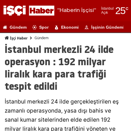
25
°
İstanbul
"Haberin İşçisi"
Açık
Adana
Gündem
Spor
Ekonomi
İşçinin Gündemi
Adıyaman
Gündem
İşçi Haber
Afyonkarahi
İstanbul merkezli 24 ilde
Ağrı
operasyon : 192 milyar
Amasya
liralık kara para trafiği
Ankara
tespit edildi
Antalya
İstanbul merkezli 24 ilde gerçekleştirilen eş
Artvin
zamanlı operasyonda, yasa dışı bahis ve
Aydın
sanal kumar sitelerinden elde edilen 192
Balıkesir
milyar liralık kara para trafiğini yöneten ve