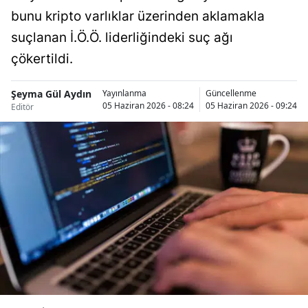
bunu kripto varlıklar üzerinden aklamakla
Bilecik
suçlanan İ.Ö.Ö. liderliğindeki suç ağı
Bingöl
çökertildi.
Bitlis
Şeyma Gül Aydın
Yayınlanma
Güncellenme
Bolu
05 Haziran 2026 - 08:24
05 Haziran 2026 - 09:24
Editör
Burdur
Bursa
Çanakkale
Çankırı
Çorum
Denizli
Diyarbakır