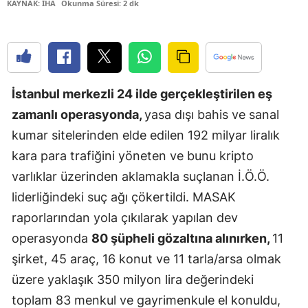
KAYNAK: İHA
Okunma Süresi: 2 dk
Edirne
Elazığ
Erzincan
İstanbul merkezli 24 ilde gerçekleştirilen eş
Erzurum
zamanlı operasyonda,
yasa dışı bahis ve sanal
Eskişehir
kumar sitelerinden elde edilen 192 milyar liralık
kara para trafiğini yöneten ve bunu kripto
Gaziantep
varlıklar üzerinden aklamakla suçlanan İ.Ö.Ö.
Giresun
liderliğindeki suç ağı çökertildi. MASAK
Gümüşhan
raporlarından yola çıkılarak yapılan dev
operasyonda
80 şüpheli gözaltına alınırken,
11
Hakkari
şirket, 45 araç, 16 konut ve 11 tarla/arsa olmak
Hatay
üzere yaklaşık 350 milyon lira değerindeki
Isparta
toplam 83 menkul ve gayrimenkule el konuldu,