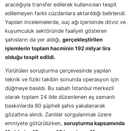
aracılığıyla transfer edilerek kullanıcıları tespit
Malatya
edilemeyen farklı cüzdanlara aktarıldığı belirlendi.
Manisa
Yapılan incelemelerde, suç ağı içerisinde döviz ve
kuyumculuk sektöründe faaliyet gösteren
Kahramanm
şahısların da yer aldığı,
gerçekleştirilen
Mardin
işlemlerin
toplam hacminin 192 milyar lira
olduğu tespit edildi.
Muğla
Muş
Yürütülen soruşturma çerçevesinde yapılan
teknik ve fiziki takibin sonunda operasyon için
Nevşehir
düğmeye basıldı. Bu sabah İstanbul merkezli
Niğde
olarak toplam 24 ilde düzenlenen eş zamanlı
Ordu
baskınlarda 80 şüpheli şahıs yakalanarak
gözaltına alındı. Zanlılar sorgulanmak üzere
Rize
emniyete götürülürken,
soruşturma kapsamında
Sakarya