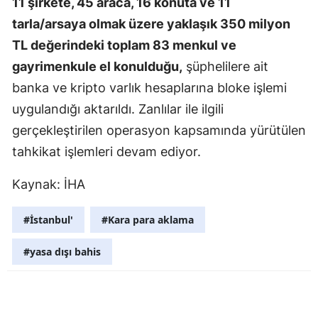
11 şirkete, 45 araca, 16 konuta ve 11
tarla/arsaya olmak üzere yaklaşık 350 milyon
Samsun
TL değerindeki toplam 83 menkul ve
Siirt
gayrimenkule el konulduğu,
şüphelilere ait
Sinop
banka ve kripto varlık hesaplarına bloke işlemi
uygulandığı aktarıldı. Zanlılar ile ilgili
Sivas
gerçekleştirilen operasyon kapsamında yürütülen
Tekirdağ
tahkikat işlemleri devam ediyor.
Tokat
Kaynak: İHA
Trabzon
#İstanbul'
#Kara para aklama
Tunceli
#yasa dışı bahis
Şanlıurfa
Uşak
Van