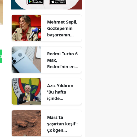
Mehmet Sepil,
Göztepe'nin
başarısının
sırrını açıkladı
Redmi Turbo 6
tan Gönder
Max,
Redmi’nin en
büyük
bataryaya
Aziz Yıldırım
sahip telefonu
'Bu hafta
olabilir!
içinde
bitireceğiz'
demişti
Mars'ta
şaşırtan keşif :
Çokgen
şekiller