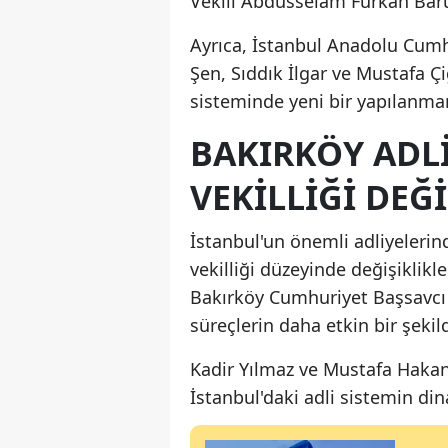
Vekili Abdüsselam Furkan Barut
Ayrıca, İstanbul Anadolu Cumh
Şen, Sıddık İlgar ve Mustafa Ç
sisteminde yeni bir yapılanman
BAKIRKÖY ADL
VEKILLIĞI DEĞI
İstanbul'un önemli adliyelerin
vekilliği düzeyinde değişiklik
Bakırköy Cumhuriyet Başsavcı V
süreçlerin daha etkin bir şekil
Kadir Yılmaz ve Mustafa Hakan U
İstanbul'daki adli sistemin dina