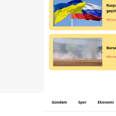
Rusya
geçiri
#Düny
Bursa
#Bursa
Gündem
Spor
Ekonomi