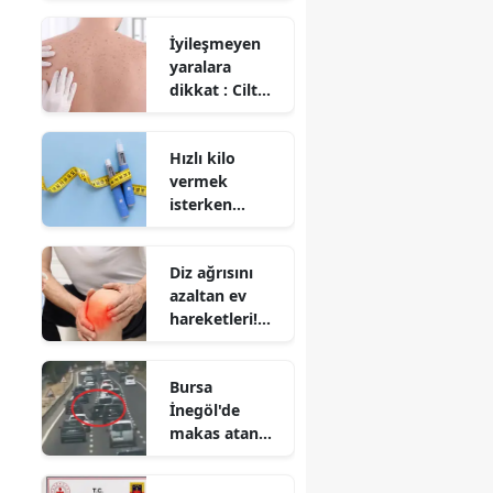
bulundu
İyileşmeyen
yaralara
dikkat : Cilt
kanserinin
habercisi
Hızlı kilo
olabilir
vermek
isterken
sağlığınızdan
olmayın!
Diz ağrısını
Uzmandan
azaltan ev
zayıflama
hareketleri!
iğnesi uyarısı
İlaçsız
rahatlama
Bursa
mümkün
İnegöl'de
makas atan
sürücüye 10
bin lira ceza