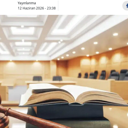
Yayınlanma
Bilecik
12 Haziran 2026 - 23:38
Bingöl
Bitlis
Bolu
Burdur
Bursa
Çanakkale
Çankırı
Çorum
Denizli
Diyarbakır