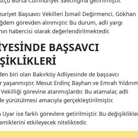
çu Bursa Cumhuriyet Savcılığına getirilmiştir.
Malatya
uriyet Başsavcı Vekilleri İsmail Değirmenci, Gökhan
iğdem görevden alınmıştır. Bu durum, adli yargı
Manisa
ın habercisi olarak değerlendirilmektedir.
Kahramanmaraş
IYESINDE BAŞSAVCI
Mardin
ŞIKLIKLERI
Muğla
Muş
den biri olan Bakırköy Adliyesinde de başsavcı
ler yaşanmıştır. Mesut Erdinç Bayhan ve Emrah Yıldırım
Nevşehir
ekilliği görevine atanmışlardır. Bu atamalar, adli
Niğde
de yürütülmesi amacıyla gerçekleştirilmiştir.
Ordu
yar ise farklı görevlere getirilmiştir. Bu değişiklikler
miklerini etkileyecek niteliktedir.
Rize
Sakarya