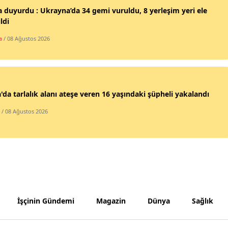
 duyurdu : Ukrayna’da 34 gemi vuruldu, 8 yerleşim yeri ele
Samsun
ldi
Siirt
a
/ 08 Ağustos 2026
Sinop
Sivas
'da tarlalık alanı ateşe veren 16 yaşındaki şüpheli yakalandı
Tekirdağ
/ 08 Ağustos 2026
Tokat
Trabzon
Tunceli
Şanlıurfa
İşçinin Gündemi
Magazin
Dünya
Sağlık
Uşak
Van