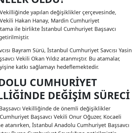
Mersin
ekilliğinde yapılan değişiklikler çerçevesinde,
 Vekili Hakan Hanay, Mardin Cumhuriyet
İstanbul
atama ile birlikte İstanbul Cumhuriyet Başsavcı
İzmir
etirilmiştir.
Kars
vcısı Bayram Sürü, İstanbul Cumhuriyet Savcısı Yasin
Kastamonu
savcı Vekili Okan Yıldız atanmıştır. Bu atamalar,
leyişine katkı sağlamayı hedeflemektedir.
Kayseri
ADOLU CUMHURIYET
Kırklareli
LLIĞINDE DEĞIŞIM SÜRECI
Kırşehir
Kocaeli
aşsavcı Vekilliğinde de önemli değişiklikler
 Cumhuriyet Başsavcı Vekili Onur Oğuzer, Kocaeli
Konya
ne atanırken, İstanbul Anadolu Cumhuriyet Başsavcı
Kütahya