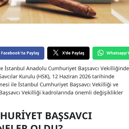
Edirne
Elazığ
Erzincan
Erzurum
Facebook'ta Paylaş
X'de Paylaş
Whatsapp'
Eskişehir
Gaziantep
e İstanbul Anadolu Cumhuriyet Başsavcı Vekilliğinde
avcılar Kurulu (HSK), 12 Haziran 2026 tarihinde
Giresun
mesi ile İstanbul Cumhuriyet Başsavcı Vekilliği ve
Gümüşhane
şsavcı Vekilliği kadrolarında önemli değişiklikler
Hakkari
HURIYET BAŞSAVCI
Hatay
NELER OLDU?
Isparta