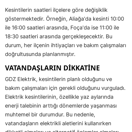
Mersin
Kesintilerin saatleri ilçelere göre değişiklik
göstermektedir. Örneğin, Aliağa'da kesinti 10:00
İstanbul
ile 16:00 saatleri arasında, Foça'da ise 11:00 ile
İzmir
18:30 saatleri arasında gerçekleşecektir. Bu
Kars
durum, her ilçenin ihtiyaçları ve bakım çalışmaları
doğrultusunda planlanmıştır.
Kastamonu
VATANDAŞLARIN DIKKATINE
Kayseri
GDZ Elektrik, kesintilerin planlı olduğunu ve
Kırklareli
bakım çalışmaları için gerekli olduğunu vurguladı.
Kırşehir
Elektrik kesintilerinin, özellikle yaz aylarında
Kocaeli
enerji talebinin arttığı dönemlerde yaşanması
muhtemel bir durumdur. Bu nedenle,
Konya
vatandaşların elektrikli aletlerini kullanırken
Kütahya