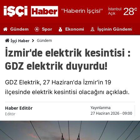
28
°
İstanbul
"Haberin İşçisi"
Açık
Adana
Gündem
Spor
Ekonomi
İşçinin Gündemi
Adıyaman
Gündem
İşçi Haber
Afyonkarahi
İzmir'de elektrik kesintisi :
Ağrı
GDZ elektrik duyurdu!
Amasya
GDZ Elektrik, 27 Haziran'da İzmir'in 19
Ankara
ilçesinde elektrik kesintisi olacağını açıkladı.
Antalya
Haber Editör
Yayınlanma
Artvin
27 Haziran 2026 - 09:00
Editör
Aydın
Balıkesir