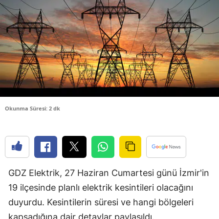
Bilecik
Bingöl
Bitlis
Bolu
Burdur
Okunma Süresi: 2 dk
Bursa
Çanakkale
Çankırı
Çorum
GDZ Elektrik, 27 Haziran Cumartesi günü İzmir'in
19 ilçesinde planlı elektrik kesintileri olacağını
Denizli
duyurdu. Kesintilerin süresi ve hangi bölgeleri
Diyarbakır
kapsadığına dair detaylar paylaşıldı.