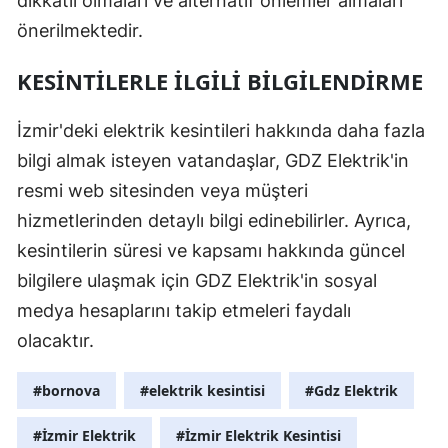
dikkatli olmaları ve alternatif önlemler almaları
önerilmektedir.
Malatya
Manisa
KESINTILERLE İLGILI BILGILENDIRME
Kahramanm
İzmir'deki elektrik kesintileri hakkında daha fazla
Mardin
bilgi almak isteyen vatandaşlar, GDZ Elektrik'in
resmi web sitesinden veya müşteri
Muğla
hizmetlerinden detaylı bilgi edinebilirler. Ayrıca,
Muş
kesintilerin süresi ve kapsamı hakkında güncel
Nevşehir
bilgilere ulaşmak için GDZ Elektrik'in sosyal
medya hesaplarını takip etmeleri faydalı
Niğde
olacaktır.
Ordu
#bornova
#elektrik kesintisi
#Gdz Elektrik
Rize
#İzmir Elektrik
#İzmir Elektrik Kesintisi
Sakarya