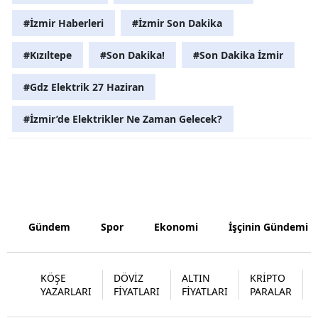
#İzmir Haberleri
#İzmir Son Dakika
Samsun
Siirt
#Kızıltepe
#Son Dakika!
#Son Dakika İzmir
Sinop
#Gdz Elektrik 27 Haziran
Sivas
#İzmir’de Elektrikler Ne Zaman Gelecek?
Tekirdağ
Tokat
Trabzon
Gündem
Spor
Ekonomi
İşçinin Gündemi
Tunceli
Şanlıurfa
KÖŞE
DÖVİZ
ALTIN
KRİPTO
Uşak
YAZARLARI
FİYATLARI
FİYATLARI
PARALAR
Van