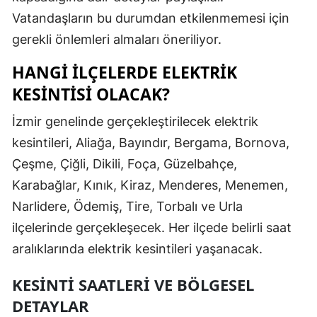
Edirne
Vatandaşların bu durumdan etkilenmemesi için
gerekli önlemleri almaları öneriliyor.
Elazığ
HANGI İLÇELERDE ELEKTRIK
Erzincan
KESINTISI OLACAK?
Erzurum
İzmir genelinde gerçekleştirilecek elektrik
Eskişehir
kesintileri, Aliağa, Bayındır, Bergama, Bornova,
Gaziantep
Çeşme, Çiğli, Dikili, Foça, Güzelbahçe,
Karabağlar, Kınık, Kiraz, Menderes, Menemen,
Giresun
Narlidere, Ödemiş, Tire, Torbalı ve Urla
Gümüşhan
ilçelerinde gerçekleşecek. Her ilçede belirli saat
aralıklarında elektrik kesintileri yaşanacak.
Hakkari
Hatay
KESINTI SAATLERI VE BÖLGESEL
DETAYLAR
Isparta