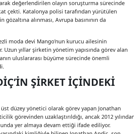
olarak değerlendirilen olayın soruşturma sürecinde
Mersin
at çekti. Katalonya polisi tarafından yürütülen
n gözaltına alınması, Avrupa basınının da
İstanbul
İzmir
ezli moda devi Mango’nun kurucu ailesinin
Kars
or. Uzun yıllar şirketin yönetim yapısında görev alan
Kastamonu
kanın uluslararası büyüme sürecinde önemli
i.
Kayseri
Ç’IN ŞIRKET İÇINDEKI
Kırklareli
Kırşehir
Kocaeli
st düzey yönetici olarak görev yapan Jonathan
icilik görevinden uzaklaştırıldığı, ancak 2012 yılında
Konya
lunda yer almaya devam ettiği ifade ediliyor.
Kütahya
asındaki kimliğiyle bilinen Jonathan Andiç, son