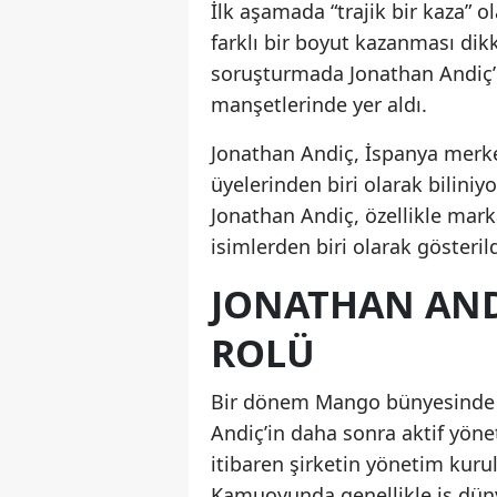
İlk aşamada “trajik bir kaza” 
farklı bir boyut kazanması dikk
soruşturmada Jonathan Andiç’i
manşetlerinde yer aldı.
Jonathan Andiç, İspanya merk
üyelerinden biri olarak biliniy
Jonathan Andiç, özellikle mar
isimlerden biri olarak gösterild
JONATHAN ANDI
ROLÜ
Bir dönem Mango bünyesinde ü
Andiç’in daha sonra aktif yönet
itibaren şirketin yönetim kuru
Kamuoyunda genellikle iş düny