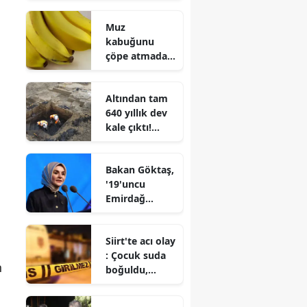
Gelinliği olay
Muz
oldu
kabuğunu
çöpe atmadan
önce bir kez
daha düşünün
Altından tam
: İşte
640 yıllık dev
değerlendirebi
kale çıktı!
leceğiniz 6
Mücevherler
pratik yöntem
ve anahtarlar
Bakan Göktaş,
bulundu
'19'uncu
Emirdağ
Gurbetçi
Festivali'nde
Siirt'te acı olay
: Çocuk suda
n
boğuldu,
babası
akıntıya