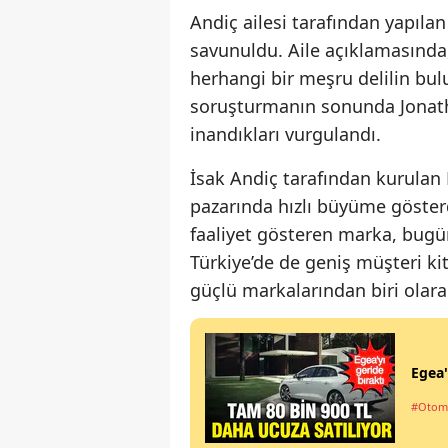
Andiç ailesi tarafından yapıla
savunuldu. Aile açıklamasında
herhangi bir meşru delilin bul
soruşturmanın sonunda Jonath
inandıkları vurgulandı.
İsak Andiç tarafından kurulan 
pazarında hızlı büyüme gösterd
faaliyet gösteren marka, bugü
Türkiye’de de geniş müşteri k
güçlü markalarından biri olarak
Egea'
#Otom