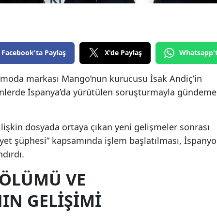
Edirne
Elazığ
Erzincan
Facebook'ta Paylaş
X'de Paylaş
Whatsapp'
Erzurum
 moda markası Mango’nun kurucusu İsak Andiç’in
günlerde İspanya’da yürütülen soruşturmayla gündeme
Eskişehir
Gaziantep
lişkin dosyada ortaya çıkan yeni gelişmeler sonrası
Giresun
yet şüphesi” kapsamında işlem başlatılması, İspanyo
Gümüşhane
dırdı.
Hakkari
 ÖLÜMÜ VE
Hatay
N GELIŞIMI
Isparta