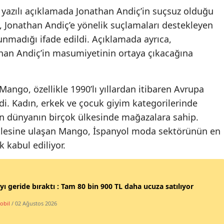
n yazılı açıklamada Jonathan Andiç’in suçsuz olduğu
Yalova
, Jonathan Andiç’e yönelik suçlamaları destekleyen
unmadığı ifade edildi. Açıklamada ayrıca,
Karabük
an Andiç’in masumiyetinin ortaya çıkacağına
Kilis
Osmaniye
Mango, özellikle 1990’lı yıllardan itibaren Avrupa
Düzce
i. Kadın, erkek ve çocuk giyim kategorilerinde
n dünyanın birçok ülkesinde mağazalara sahip.
itlesine ulaşan Mango, İspanyol moda sektörünün en
 kabul ediliyor.
yı geride bıraktı : Tam 80 bin 900 TL daha ucuza satılıyor
obil
/ 02 Ağustos 2026