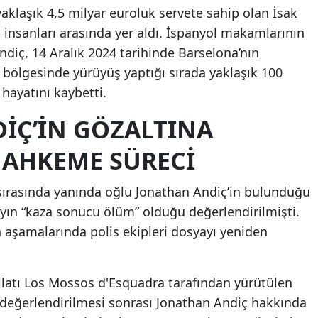
yaklaşık 4,5 milyar euroluk servete sahip olan İsak
Samsun
ş insanları arasında yer aldı. İspanyol makamlarının
Andiç, 14 Aralık 2024 tarihinde Barselona’nın
Siirt
 bölgesinde yürüyüş yaptığı sırada yaklaşık 100
Sinop
hayatını kaybetti.
Sivas
IÇ’IN GÖZALTINA
Tekirdağ
MAHKEME SÜRECI
Tokat
 sırasında yanında oğlu Jonathan Andiç’in bulunduğu
Trabzon
layın “kaza sonucu ölüm” olduğu değerlendirilmişti.
Tunceli
 aşamalarında polis ekipleri dosyayı yeniden
Şanlıurfa
kilatı Los Mossos d'Esquadra tarafından yürütülen
Uşak
değerlendirilmesi sonrası Jonathan Andiç hakkında
Van