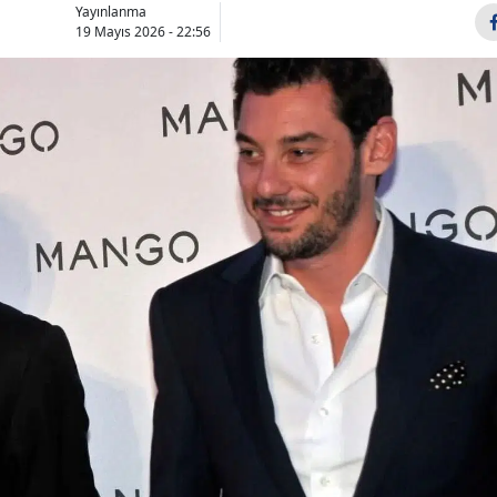
Yayınlanma
Bilecik
19 Mayıs 2026 - 22:56
Bingöl
Bitlis
Bolu
Burdur
Bursa
Çanakkale
Çankırı
Çorum
Denizli
Diyarbakır