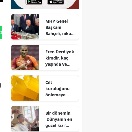
MHP Genel
Başkanı
tan Gönder
Bahçeli, nikah
şahidi oldu
Eren Derdiyok
kimdir, kaç
yaşında ve
hangi
takımlarda
Cilt
oynadı?
l
kuruluğunu
önlemeye
yardımcı olan
sabunlar :
Bir dönemin
Doğru ürün
'Dünyanın en
seçimi büyük
güzel kızı'
fark yaratıyor
evlendi!