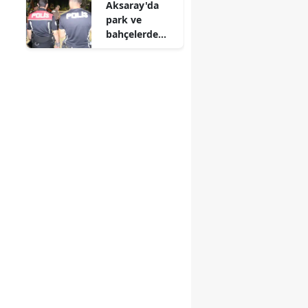
Aksaray'da
kapıldı
park ve
bahçelerde
sıkı denetim