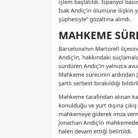
işlem başlatıldı. İspanyol bas
İsak Andiç’in ölümüne ilişki
şüphesiyle” gözaltına alındı.
MAHKEME SÜRE
Barselona’nın Martorell ilçe
Andiç’in, hakkındaki suçlamala
sürdüren Andiç’in yalnızca avuka
Mahkeme sürecinin ardından J
şartlı serbest bırakıldığı bildiri
Mahkeme tarafından alınan ka
konulduğu ve yurt dışına çıkış 
mahkemeye giderek imza verme 
Jonathan Andiç’in mahkemedeki
halen devam ettiği belirtildi.