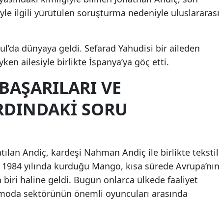
e ilgili yürütülen soruşturma nedeniyle uluslararası
Malatya
Manisa
ul’da dünyaya geldi. Sefarad Yahudisi bir aileden
Kahramanmaraş
en ailesiyle birlikte İspanya’ya göç etti.
Mardin
 BAŞARILARI VE
Muğla
DINDAKI SORU
Muş
Nevşehir
tılan Andiç, kardeşi Nahman Andiç ile birlikte tekstil
Niğde
 1984 yılında kurduğu Mango, kısa sürede Avrupa’nın
Ordu
iri haline geldi. Bugün onlarca ülkede faaliyet
lı moda sektörünün önemli oyuncuları arasında
Rize
Sakarya