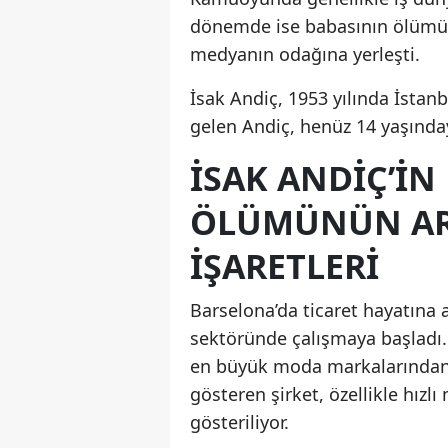
dönemde ise babasının ölümüyl
medyanın odağına yerleşti.
İsak Andiç, 1953 yılında İstanb
gelen Andiç, henüz 14 yaşındayk
İSAK ANDIÇ’IN
ÖLÜMÜNÜN AR
İŞARETLERI
Barselona’da ticaret hayatına a
sektöründe çalışmaya başladı.
en büyük moda markalarından b
gösteren şirket, özellikle hız
gösteriliyor.