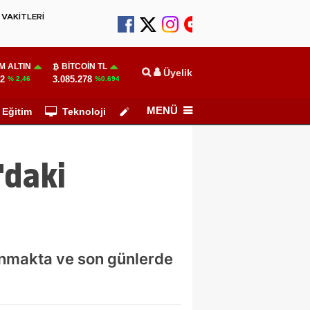
VAKİTLERİ
M ALTIN
BITCOIN TL
Üyelik
02
3.085.278
% 2,46
%0.694
MENÜ
Eğitim
Teknoloji
Köşe Yazarları
'daki
ınmakta ve son günlerde