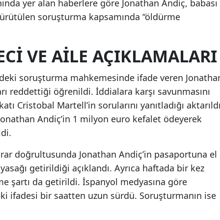
ınında yer alan haberlere göre Jonathan Andiç, babası
n yürütülen soruşturma kapsamında “öldürme
Yozgat
Zonguldak
CI VE AILE AÇIKLAMALARI
Aksaray
sindeki soruşturma mahkemesinde ifade veren Jonatha
Bayburt
rı reddettiği öğrenildi. İddialara karşı savunmasını
Karaman
tı Cristobal Martell’in sorularını yanıtladığı aktarıldı
onathan Andiç’in 1 milyon euro kefalet ödeyerek
Kırıkkale
ldi.
Batman
rar doğrultusunda Jonathan Andiç’in pasaportuna el
Şırnak
yasağı getirildiği açıklandı. Ayrıca haftada bir kez
Bartın
şartı da getirildi. İspanyol medyasına göre
 ifadesi bir saatten uzun sürdü. Soruşturmanın ise
Ardahan
Iğdır