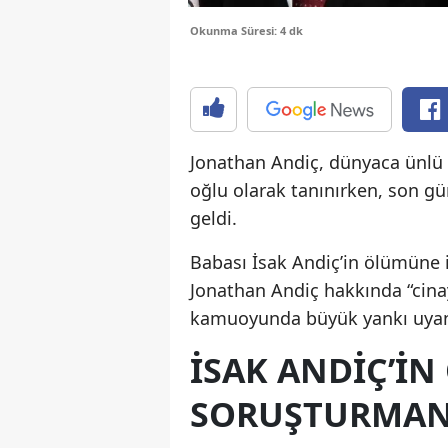
Okunma Süresi: 4 dk
Jonathan Andiç, dünyaca ünlü
oğlu olarak tanınırken, son 
geldi.
Babası İsak Andiç’in ölümüne i
Jonathan Andiç hakkında “cina
kamuoyunda büyük yankı uyan
İSAK ANDIÇ’IN
SORUŞTURMANI