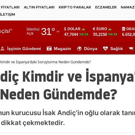
 FİYATLARI
ALTIN FİYATLARI
KRİPTO PARALAR
ECZANELER
NAMAZ 
İLETİŞİM
Adana
31
°
DOLAR
EURO
GRA
İstanbul
Adıyaman
çisi"
Açık
47,7044
55,2150
6.652,
%0.15
%0.34
Afyonkarahisar
İşçinin Gündemi
Magazin
Dünya
Sağlık
Ağrı
 Kimdir ve İspanya'daki Soruşturma Neden Gündemde?
Amasya
iç Kimdir ve İspanya
Ankara
 Neden Gündemde?
Antalya
Artvin
un kurucusu İsak Andiç'in oğlu olarak tan
Aydın
 dikkat çekmektedir.
Balıkesir