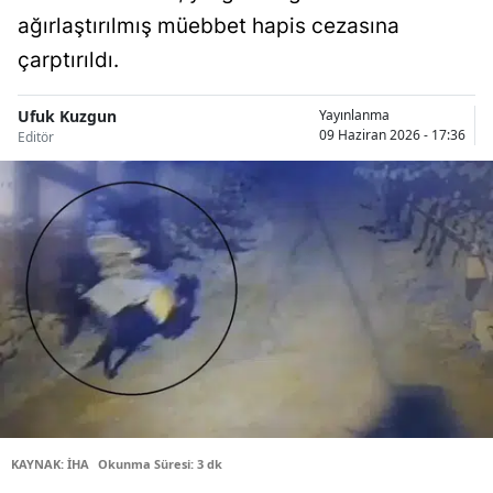
ağırlaştırılmış müebbet hapis cezasına
Bilecik
çarptırıldı.
Bingöl
Bitlis
Ufuk Kuzgun
Yayınlanma
09 Haziran 2026 - 17:36
Editör
Bolu
Burdur
Bursa
Çanakkale
Çankırı
Çorum
Denizli
KAYNAK: İHA
Okunma Süresi: 3 dk
Diyarbakır