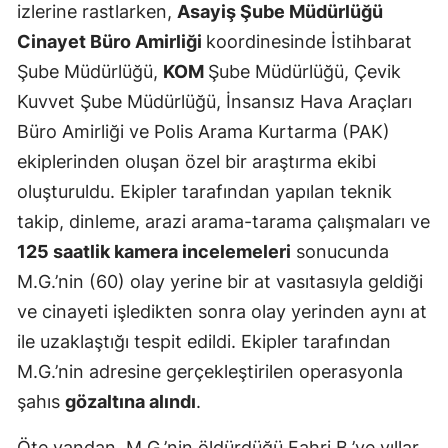
izlerine rastlarken,
Asayiş Şube Müdürlüğü
Malatya
Cinayet Büro Amirliği
koordinesinde İstihbarat
Şube Müdürlüğü,
KOM
Şube Müdürlüğü, Çevik
Manisa
Kuvvet Şube Müdürlüğü, İnsansız Hava Araçları
Kahramanm
Büro Amirliği ve Polis Arama Kurtarma (PAK)
Mardin
ekiplerinden oluşan özel bir araştırma ekibi
oluşturuldu. Ekipler tarafından yapılan teknik
Muğla
takip, dinleme, arazi arama-tarama çalışmaları ve
Muş
125 saatlik kamera incelemeleri
sonucunda
Nevşehir
M.G.’nin (60) olay yerine bir at vasıtasıyla geldiği
ve cinayeti işledikten sonra olay yerinden aynı at
Niğde
ile uzaklaştığı tespit edildi. Ekipler tarafından
Ordu
M.G.’nin adresine gerçekleştirilen operasyonla
Rize
şahıs
gözaltına alındı
.
Sakarya
Öte yandan, M.G.’nin öldürdüğü Fahri B.’ye yıllar