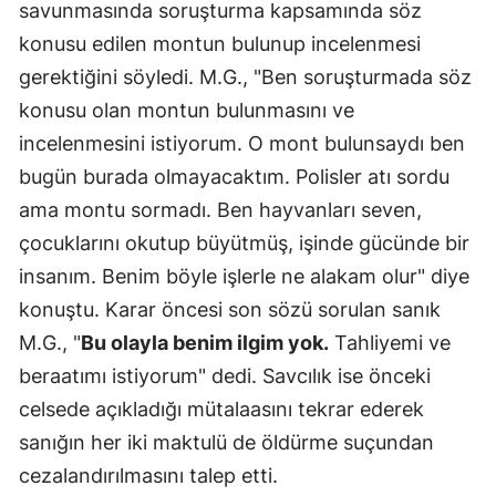
savunmasında soruşturma kapsamında söz
konusu edilen montun bulunup incelenmesi
Yalova
gerektiğini söyledi. M.G., "Ben soruşturmada söz
Karabük
konusu olan montun bulunmasını ve
Kilis
incelenmesini istiyorum. O mont bulunsaydı ben
bugün burada olmayacaktım. Polisler atı sordu
Osmaniye
ama montu sormadı. Ben hayvanları seven,
Düzce
çocuklarını okutup büyütmüş, işinde gücünde bir
insanım. Benim böyle işlerle ne alakam olur" diye
konuştu. Karar öncesi son sözü sorulan sanık
M.G., "
Bu olayla benim ilgim yok.
Tahliyemi ve
beraatımı istiyorum" dedi. Savcılık ise önceki
celsede açıkladığı mütalaasını tekrar ederek
sanığın her iki maktulü de öldürme suçundan
cezalandırılmasını talep etti.