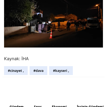
Kaynak: İHA
#cinayet ,
#dava
#kayseri ,
Gündem
Spor
Ekonomi
İşçinin Gündemi