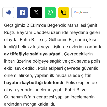
Edirne
Elazığ
Geçtiğimiz 2 Ekim'de Beğendik Mahallesi Şehit
Erzincan
Rüştü Bayram Caddesi üzerinde meydana gelen
Erzurum
olayda, Fahri B. ile eşi Gülhanım B., cami çıkışı
Eskişehir
kimliği belirsiz kişi veya kişilerce evlerinin önünde
av tüfeğiyle saldırıya uğradı.
Çevredekilerin
Gaziantep
ihbarı üzerine bölgeye sağlık ve çok sayıda polis
Giresun
ekibi sevk edildi. Polis ekipleri çevrede güvenlik
Gümüşhan
önlemi alırken, yapılan ilk müdahalede çiftin
hayatını kaybettiği belirlendi
. Polis ekipleri de
Hakkari
olayın yerinde inceleme yaptı. Fahri B. ve
Hatay
Gülhanım B.'nin cenazesi yapılan incelemenin
ardından morga kaldırıldı.
Isparta