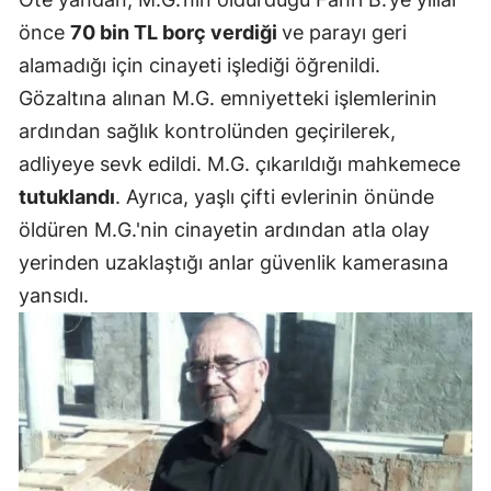
önce
70 bin TL borç verdiği
ve parayı geri
Samsun
alamadığı için cinayeti işlediği öğrenildi.
Siirt
Gözaltına alınan M.G. emniyetteki işlemlerinin
Sinop
ardından sağlık kontrolünden geçirilerek,
adliyeye sevk edildi. M.G. çıkarıldığı mahkemece
Sivas
tutuklandı
. Ayrıca, yaşlı çifti evlerinin önünde
Tekirdağ
öldüren M.G.'nin cinayetin ardından atla olay
Tokat
yerinden uzaklaştığı anlar güvenlik kamerasına
yansıdı.
Trabzon
Tunceli
Şanlıurfa
Uşak
Van