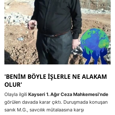
Yozgat
Zonguldak
Aksaray
Bayburt
Karaman
Kırıkkale
Batman
'BENIM BÖYLE IŞLERLE NE ALAKAM
OLUR'
Şırnak
Bartın
Olayla ilgili
Kayseri 1. Ağır Ceza Mahkemesi'nde
görülen davada karar çıktı. Duruşmada konuşan
Ardahan
sanık M.G., savcılık mütalaasına karşı
Iğdır