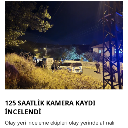
Mersin
İstanbul
İzmir
Kars
Kastamonu
Kayseri
Kırklareli
Kırşehir
125 SAATLIK KAMERA KAYDI
Kocaeli
INCELENDI
Konya
Olay yeri inceleme ekipleri olay yerinde at nalı
Kütahya