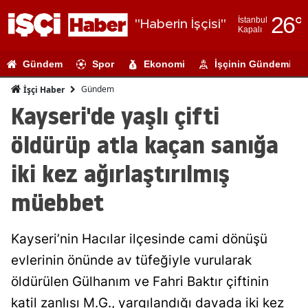
26
°
İstanbul
"Haberin İşçisi"
Kapalı
Adana
Gündem
Spor
Ekonomi
İşçinin Gündemi
Adıyaman
Gündem
İşçi Haber
Afyonkarahi
Kayseri'de yaşlı çifti
Ağrı
öldürüp atla kaçan sanığa
Amasya
iki kez ağırlaştırılmış
Ankara
müebbet
Antalya
Kayseri’nin Hacılar ilçesinde cami dönüşü
Artvin
evlerinin önünde av tüfeğiyle vurularak
Aydın
öldürülen Gülhanım ve Fahri Baktır çiftinin
Balıkesir
katil zanlısı M.G., yargılandığı davada iki kez