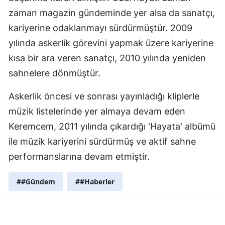
zaman magazin gündeminde yer alsa da sanatçı,
Samsun
kariyerine odaklanmayı sürdürmüştür. 2009
Siirt
yılında askerlik görevini yapmak üzere kariyerine
kısa bir ara veren sanatçı, 2010 yılında yeniden
Sinop
sahnelere dönmüştür.
Sivas
Askerlik öncesi ve sonrası yayınladığı kliplerle
Tekirdağ
müzik listelerinde yer almaya devam eden
Tokat
Keremcem, 2011 yılında çıkardığı 'Hayata' albümü
Trabzon
ile müzik kariyerini sürdürmüş ve aktif sahne
performanslarına devam etmiştir.
Tunceli
##Gündem
##Haberler
Şanlıurfa
Uşak
Van