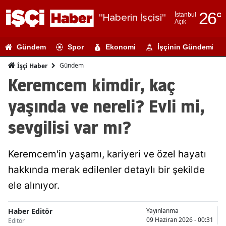
26
°
İstanbul
"Haberin İşçisi"
Açık
Adana
Gündem
Spor
Ekonomi
İşçinin Gündemi
Adıyaman
Gündem
İşçi Haber
Afyonkarahi
Keremcem kimdir, kaç
Ağrı
yaşında ve nereli? Evli mi,
Amasya
sevgilisi var mı?
Ankara
Keremcem'in yaşamı, kariyeri ve özel hayatı
Antalya
hakkında merak edilenler detaylı bir şekilde
Artvin
ele alınıyor.
Aydın
Haber Editör
Yayınlanma
Balıkesir
09 Haziran 2026 - 00:31
Editör