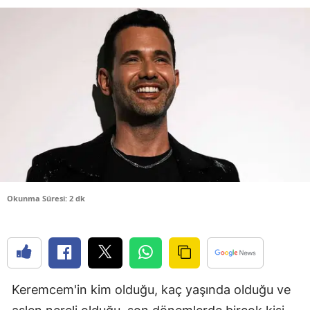
Bilecik
Bingöl
Bitlis
Bolu
Burdur
Bursa
Çanakkale
Okunma Süresi: 2 dk
Çankırı
Çorum
Denizli
Keremcem'in kim olduğu, kaç yaşında olduğu ve
Diyarbakır