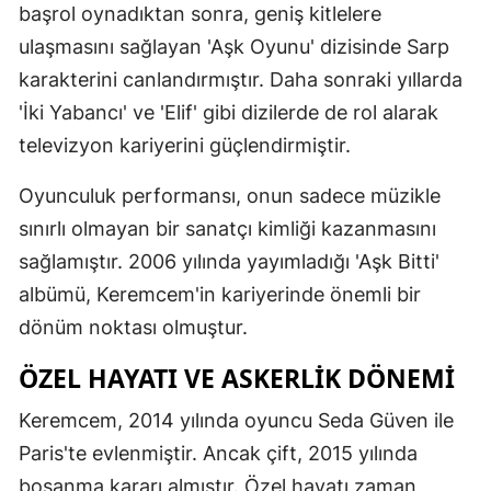
başrol oynadıktan sonra, geniş kitlelere
Malatya
ulaşmasını sağlayan 'Aşk Oyunu' dizisinde Sarp
karakterini canlandırmıştır. Daha sonraki yıllarda
Manisa
'İki Yabancı' ve 'Elif' gibi dizilerde de rol alarak
Kahramanm
televizyon kariyerini güçlendirmiştir.
Mardin
Oyunculuk performansı, onun sadece müzikle
Muğla
sınırlı olmayan bir sanatçı kimliği kazanmasını
Muş
sağlamıştır. 2006 yılında yayımladığı 'Aşk Bitti'
albümü, Keremcem'in kariyerinde önemli bir
Nevşehir
dönüm noktası olmuştur.
Niğde
ÖZEL HAYATI VE ASKERLIK DÖNEMI
Ordu
Keremcem, 2014 yılında oyuncu Seda Güven ile
Rize
Paris'te evlenmiştir. Ancak çift, 2015 yılında
Sakarya
boşanma kararı almıştır. Özel hayatı zaman