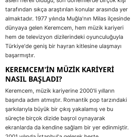
aslen nereli olduğu, son dönemlerde birçok kişi
Edirne
tarafından sıkça araştırılan konular arasında yer
almaktadır. 1977 yılında Muğla'nın Milas ilçesinde
Elazığ
dünyaya gelen Keremcem, hem müzik kariyeri
Erzincan
hem de televizyon dizilerindeki oyunculuğuyla
Erzurum
Türkiye'de geniş bir hayran kitlesine ulaşmayı
başarmıştır.
Eskişehir
KEREMCEM'IN MÜZIK KARIYERI
Gaziantep
NASIL BAŞLADI?
Giresun
Keremcem, müzik kariyerine 2000'li yılların
Gümüşhan
başında adım atmıştır. Romantik pop tarzındaki
Hakkari
şarkılarıyla büyük bir çıkış yakalamış ve bu
süreçte birçok dizide başrol oynayarak
Hatay
ekranlarda da kendine sağlam bir yer edinmiştir.
Isparta
2001 yılında İstanbul'a gelerek beste