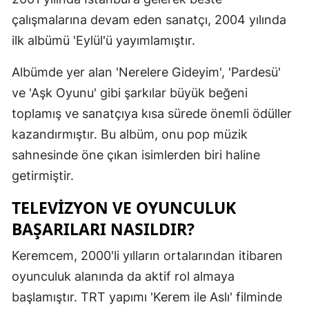
çalışmalarına devam eden sanatçı, 2004 yılında
Mersin
ilk albümü 'Eylül'ü yayımlamıştır.
İstanbul
Albümde yer alan 'Nerelere Gideyim', 'Pardesü'
İzmir
ve 'Aşk Oyunu' gibi şarkılar büyük beğeni
Kars
toplamış ve sanatçıya kısa sürede önemli ödüller
Kastamonu
kazandırmıştır. Bu albüm, onu pop müzik
sahnesinde öne çıkan isimlerden biri haline
Kayseri
getirmiştir.
Kırklareli
TELEVIZYON VE OYUNCULUK
Kırşehir
BAŞARILARI NASILDIR?
Kocaeli
Keremcem, 2000'li yılların ortalarından itibaren
Konya
oyunculuk alanında da aktif rol almaya
başlamıştır. TRT yapımı 'Kerem ile Aslı' filminde
Kütahya