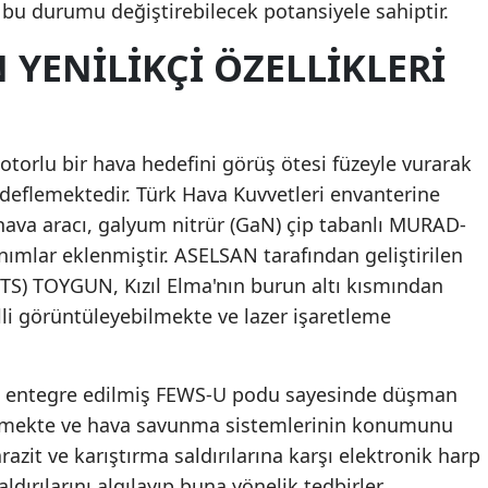
, bu durumu değiştirebilecek potansiyele sahiptir.
Mersin
N YENILIKÇI ÖZELLIKLERI
İstanbul
İzmir
motorlu bir hava hedefini görüş ötesi füzeyle vurarak
Kars
deflemektedir. Türk Hava Kuvvetleri envanterine
Kastamonu
hava aracı, galyum nitrür (GaN) çip tabanlı MURAD-
ımlar eklenmiştir. ASELSAN tarafından geliştirilen
Kayseri
OTS) TOYGUN, Kızıl Elma'nın burun altı kısmından
Kırklareli
li görüntüleyebilmekte ve lazer işaretleme
Kırşehir
Kocaeli
mı, entegre edilmiş FEWS-U podu sayesinde düşman
bilmekte ve hava savunma sistemlerinin konumunu
Konya
razit ve karıştırma saldırılarına karşı elektronik harp
Kütahya
ldırılarını algılayıp buna yönelik tedbirler