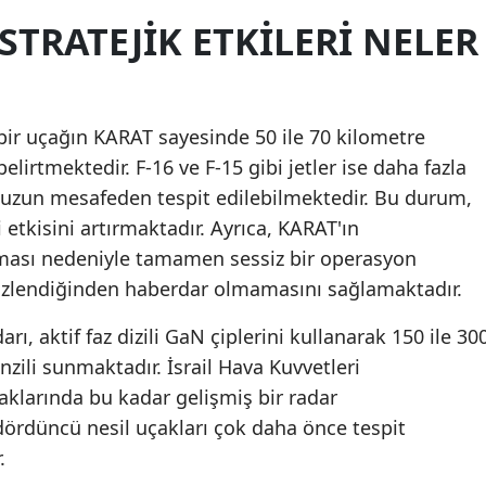
STRATEJIK ETKILERI NELER
Samsun
Siirt
Sinop
bir uçağın KARAT sayesinde 50 ile 70 kilometre
elirtmektedir. F-16 ve F-15 gibi jetler ise daha fazla
Sivas
ha uzun mesafeden tespit edilebilmektedir. Bu durum,
Tekirdağ
 etkisini artırmaktadır. Ayrıca, KARAT'ın
ası nedeniyle tamamen sessiz bir operasyon
Tokat
izlendiğinden haberdar olmamasını sağlamaktadır.
Trabzon
ı, aktif faz dizili GaN çiplerini kullanarak 150 ile 30
Tunceli
ili sunmaktadır. İsrail Hava Kuvvetleri
Şanlıurfa
aklarında bu kadar gelişmiş bir radar
dördüncü nesil uçakları çok daha önce tespit
Uşak
.
Van