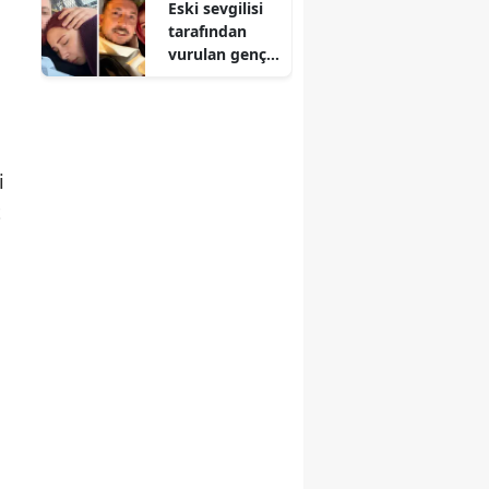
Eski sevgilisi
tarafından
vurulan genç
kadın
yaşamını
yitirdi
i
t