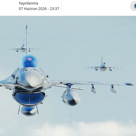
Yayınlanma
Bilecik
07 Haziran 2026 - 23:37
Bingöl
Bitlis
Bolu
Burdur
Bursa
Çanakkale
Çankırı
Çorum
Denizli
Diyarbakır