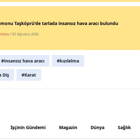
Yalova
monu Taşköprü'de tarlada insansız hava aracı bulundu
Karabük
amonu
/ 02 Ağustos 2026
Kilis
Osmaniye
#insansız hava aracı
#kızılelma
Düzce
a Diş
#Karat
İşçinin Gündemi
Magazin
Dünya
Sağlık