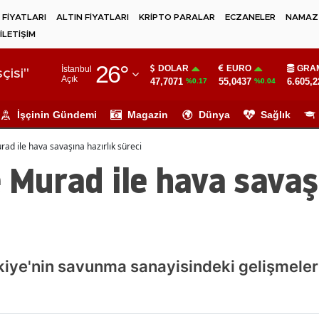
 FİYATLARI
ALTIN FİYATLARI
KRİPTO PARALAR
ECZANELER
NAMAZ 
İLETİŞİM
Adana
26
°
DOLAR
EURO
GRAM
İstanbul
Adıyaman
çisi"
Açık
47,7071
55,0437
6.605,2
%0.17
%0.04
Afyonkarahisar
İşçinin Gündemi
Magazin
Dünya
Sağlık
Ağrı
rad ile hava savaşına hazırlık süreci
Amasya
e Murad ile hava savaş
Ankara
Antalya
Artvin
kiye'nin savunma sanayisindeki gelişmelerl
Aydın
Balıkesir