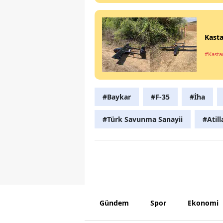
Kasta
#Kast
#Baykar
#F-35
#İha
#Türk Savunma Sanayii
#Atill
Gündem
Spor
Ekonomi