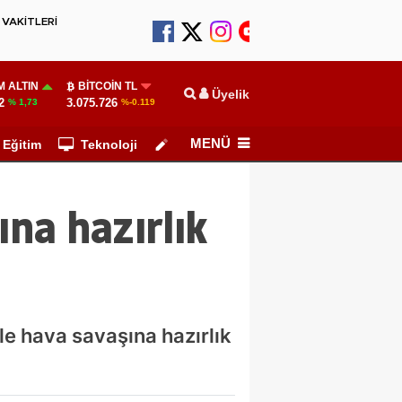
VAKİTLERİ
 ALTIN
BITCOIN TL
Üyelik
2
3.075.726
% 1,73
%-0.119
MENÜ
Eğitim
Teknoloji
Köşe Yazarları
ına hazırlık
e hava savaşına hazırlık