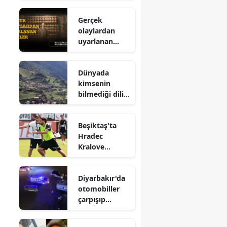
neler
Gerçek
kullanılacak?
olaylardan
uyarlanan
filmler :
Sinemaya
Dünyada
ilhan veren
kimsenin
gerçek
bilmediği dilin
hikayeler
yaşadığı köy :
Khialing
Beşiktaş'ta
Hradec
Kralove
maçının
hazırlıkları
Diyarbakır'da
tamamlandı
otomobiller
çarpışıp
devrildi : 2
yaralı