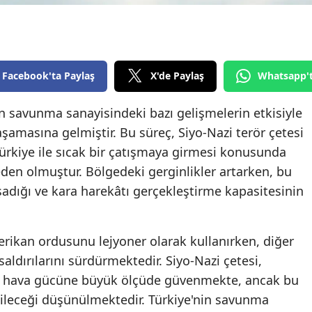
Edirne
Elazığ
Erzincan
Facebook'ta Paylaş
X'de Paylaş
Whatsapp'
Erzurum
in savunma sanayisindeki bazı gelişmelerin etkisiyle
şamasına gelmiştir. Bu süreç, Siyo-Nazi terör çetesi
Eskişehir
Türkiye ile sıcak bir çatışmaya girmesi konusunda
Gaziantep
en olmuştur. Bölgedeki gerginlikler artarken, bu
Giresun
aşadığı ve kara harekâtı gerçekleştirme kapasitesinin
Gümüşhane
erikan ordusunu lejyoner olarak kullanırken, diğer
Hakkari
aldırılarını sürdürmektedir. Siyo-Nazi çetesi,
Hatay
nde hava gücüne büyük ölçüde güvenmekte, ancak bu
ileceği düşünülmektedir. Türkiye'nin savunma
Isparta