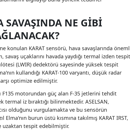
Malatya
A SAVAŞINDA NE GIBI
Manisa
AĞLANACAK?
Kahramanmaraş
Mardin
ine konulan KARAT sensörü, hava savaşlarında öneml
m, savaş uçaklarını havada yaydığı termal izden tespi
Muğla
ılötesi (LWIR) dedektörü sayesinde yüksek tespit
Muş
Elma'nın kullandığı KARAT-100 varyantı, düşük radar
arşı optimize edilmiştir.
Nevşehir
Niğde
 F135 motorundan güç alan F-35 jetlerini tehdit
k termal iz bıraktığı bilinmektedir. ASELSAN,
Ordu
vcısı olduğunu vurgulamakta ve bu sensörün
Rize
ızıl Elma'nın burun üstü kısmına takılmış KARAT IRST,
 uzaktan tespit edebilmiştir.
Sakarya