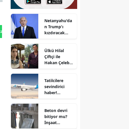
Netanyahu'da
n Trump'ı
tan Gönder
kızdıracak
'İran hamlesi'
Ülkü Hilal
Çiftçi ile
Hakan Çelebi
sevgili mi?
Babadan
Tatilcilere
dikkat çeken
sevindirici
iddialar
haber!
AJet'ten yurt
içi bilet
Beton devri
fiyatlarında
bitiyor mu?
%30 indirim
İnşaat
yapımında