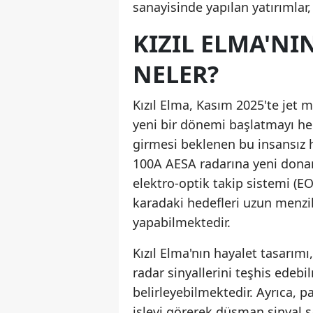
sanayisinde yapılan yatırımlar
KIZIL ELMA'NI
NELER?
Kızıl Elma, Kasım 2025'te jet 
yeni bir dönemi başlatmayı he
girmesi beklenen bu insansız 
100A AESA radarına yeni donan
elektro-optik takip sistemi (E
karadaki hedefleri uzun menzil
yapabilmektedir.
Kızıl Elma'nın hayalet tasarı
radar sinyallerini teşhis ede
belirleyebilmektedir. Ayrıca, pa
işlevi görerek düşman sinyal sa