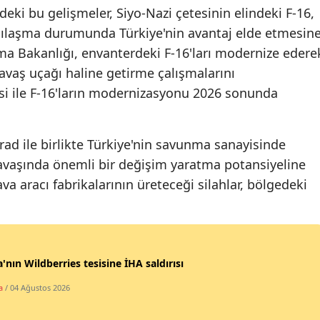
eki bu gelişmeler, Siyo-Nazi çetesinin elindeki F-16,
Yozgat
arşılaşma durumunda Türkiye'nin avantaj elde etmesin
nma Bakanlığı, envanterdeki F-16'ları modernize edere
Zonguldak
avaş uçağı haline getirme çalışmalarını
Aksaray
si ile F-16'ların modernizasyonu 2026 sonunda
Bayburt
rad ile birlikte Türkiye'nin savunma sanayisinde
Karaman
avaşında önemli bir değişim yaratma potansiyeline
Kırıkkale
ava aracı fabrikalarının üreteceği silahlar, bölgedeki
Batman
Şırnak
Bartın
'nın Wildberries tesisine İHA saldırısı
a
/ 04 Ağustos 2026
Ardahan
Iğdır