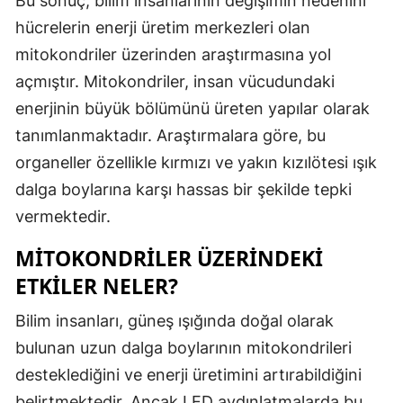
Bu sonuç, bilim insanlarının değişimin nedenini
hücrelerin enerji üretim merkezleri olan
Samsun
mitokondriler üzerinden araştırmasına yol
Siirt
açmıştır. Mitokondriler, insan vücudundaki
Sinop
enerjinin büyük bölümünü üreten yapılar olarak
tanımlanmaktadır. Araştırmalara göre, bu
Sivas
organeller özellikle kırmızı ve yakın kızılötesi ışık
Tekirdağ
dalga boylarına karşı hassas bir şekilde tepki
Tokat
vermektedir.
Trabzon
MITOKONDRILER ÜZERINDEKI
ETKILER NELER?
Tunceli
Bilim insanları, güneş ışığında doğal olarak
Şanlıurfa
bulunan uzun dalga boylarının mitokondrileri
Uşak
desteklediğini ve enerji üretimini artırabildiğini
Van
belirtmektedir. Ancak LED aydınlatmalarda bu