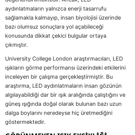
aydınlatmaların yalnızca enerji tasarrufu
Mersin
sağlamakla kalmayıp, insan biyolojisi üzerinde
İstanbul
bazı olumsuz sonuçlara yol açabileceği
İzmir
konusunda dikkat çekici bulgular ortaya
çıkmıştır.
Kars
Kastamonu
University College London araştırmacıları, LED
ışıkların görme performansı üzerindeki etkilerini
Kayseri
inceleyen bir çalışma gerçekleştirmiştir. Bu
Kırklareli
araştırma, LED aydınlatmaların insan gözünün
algılayabildiği dar bir ışık aralığında çalıştığını ve
Kırşehir
güneş ışığında doğal olarak bulunan bazı uzun
Kocaeli
dalga boylarını neredeyse hiç üretmediğini
Konya
göstermektedir.
Kütahya