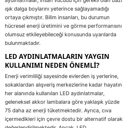
aydınlatmalar, insan vücudu için gerekli olan bazı
Edirne
ışık dalga boylarını yeterince sağlayamadığı
ortaya çıkmıştır. Bilim insanları, bu durumun
Elazığ
hücresel enerji üretimini ve görme performansını
Erzincan
olumsuz etkileyebileceği konusunda uyarılarda
Erzurum
bulunmaktadır.
Eskişehir
LED AYDINLATMALARIN YAYGIN
KULLANIMI NEDEN ÖNEMLI?
Gaziantep
Enerji verimliliği sayesinde evlerden iş yerlerine,
Giresun
sokaklardan alışveriş merkezlerine kadar hayatın
Gümüşhan
her alanında kullanılan LED aydınlatmalar,
Hakkari
geleneksel akkor lambalara göre yaklaşık yüzde
75 daha az enerji tüketmektedir. Ayrıca, cıva
Hatay
içermedikleri için çevre dostu bir alternatif olarak
Isparta
değerlendirilmektedir. Ancak, LED