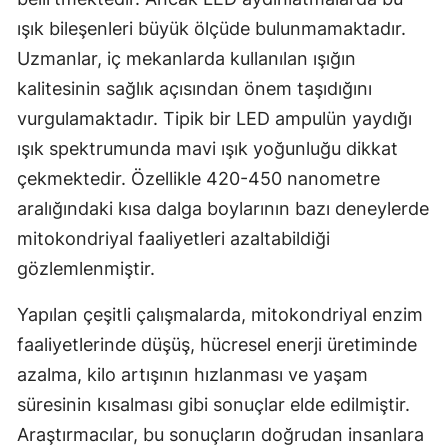
ışık bileşenleri büyük ölçüde bulunmamaktadır.
Yozgat
Uzmanlar, iç mekanlarda kullanılan ışığın
Zonguldak
kalitesinin sağlık açısından önem taşıdığını
vurgulamaktadır. Tipik bir LED ampulün yaydığı
Aksaray
ışık spektrumunda mavi ışık yoğunluğu dikkat
Bayburt
çekmektedir. Özellikle 420-450 nanometre
Karaman
aralığındaki kısa dalga boylarının bazı deneylerde
mitokondriyal faaliyetleri azaltabildiği
Kırıkkale
gözlemlenmiştir.
Batman
Yapılan çeşitli çalışmalarda, mitokondriyal enzim
Şırnak
faaliyetlerinde düşüş, hücresel enerji üretiminde
Bartın
azalma, kilo artışının hızlanması ve yaşam
süresinin kısalması gibi sonuçlar elde edilmiştir.
Ardahan
Araştırmacılar, bu sonuçların doğrudan insanlara
Iğdır