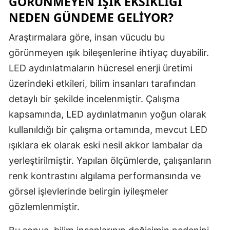
GÖRÜNMEYEN IŞIK EKSIKLIĞI
NEDEN GÜNDEME GELIYOR?
Malatya
Araştırmalara göre, insan vücudu bu
Manisa
görünmeyen ışık bileşenlerine ihtiyaç duyabilir.
Kahramanm
LED aydınlatmaların hücresel enerji üretimi
Mardin
üzerindeki etkileri, bilim insanları tarafından
detaylı bir şekilde incelenmiştir. Çalışma
Muğla
kapsamında, LED aydınlatmanın yoğun olarak
Muş
kullanıldığı bir çalışma ortamında, mevcut LED
Nevşehir
ışıklara ek olarak eski nesil akkor lambalar da
yerleştirilmiştir. Yapılan ölçümlerde, çalışanların
Niğde
renk kontrastını algılama performansında ve
Ordu
görsel işlevlerinde belirgin iyileşmeler
Rize
gözlemlenmiştir.
Sakarya