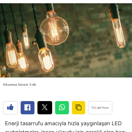
Bilecik
Bingöl
Bitlis
Bolu
Burdur
Bursa
Çanakkale
Okunma Süresi: 3 dk
Çankırı
Çorum
Denizli
Enerji tasarrufu amacıyla hızla yaygınlaşan LED
Diyarbakır