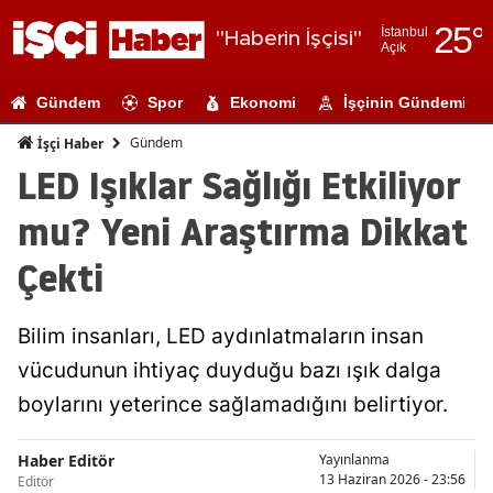
25
°
İstanbul
"Haberin İşçisi"
Açık
Adana
Gündem
Spor
Ekonomi
İşçinin Gündemi
Adıyaman
Gündem
İşçi Haber
Afyonkarahi
LED Işıklar Sağlığı Etkiliyor
Ağrı
mu? Yeni Araştırma Dikkat
Amasya
Çekti
Ankara
Bilim insanları, LED aydınlatmaların insan
Antalya
vücudunun ihtiyaç duyduğu bazı ışık dalga
Artvin
boylarını yeterince sağlamadığını belirtiyor.
Aydın
Haber Editör
Yayınlanma
Balıkesir
13 Haziran 2026 - 23:56
Editör