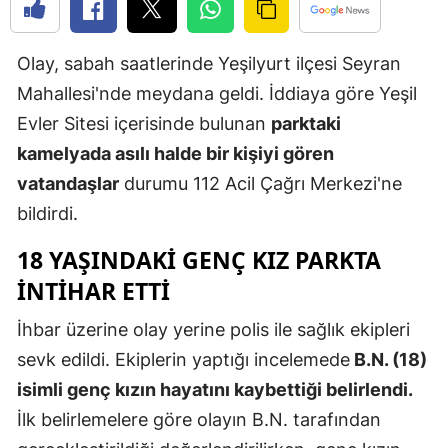
Edirne
Olay, sabah saatlerinde Yeşilyurt ilçesi Seyran
Elazığ
Mahallesi'nde meydana geldi. İddiaya göre Yeşil
Erzincan
Evler Sitesi içerisinde bulunan
parktaki
Erzurum
kamelyada asılı halde bir kişiyi gören
vatandaşlar
durumu 112 Acil Çağrı Merkezi'ne
Eskişehir
bildirdi.
Gaziantep
18 YAŞINDAKI GENÇ KIZ PARKTA
Giresun
INTIHAR ETTI
Gümüşhan
İhbar üzerine olay yerine polis ile sağlık ekipleri
Hakkari
sevk edildi. Ekiplerin yaptığı incelemede
B.N. (18)
isimli genç kızın hayatını kaybettiği belirlendi.
Hatay
İlk belirlemelere göre olayın B.N. tarafından
Isparta