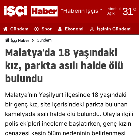
31
°
İstanbul
"Haberin İşçisi"
Açık
Adana
Gündem
Spor
Ekonomi
İşçinin Gündemi
Adıyaman
Gündem
İşçi Haber
Afyonkarahi
Malatya'da 18 yaşındaki
Ağrı
kız, parkta asılı halde ölü
Amasya
bulundu
Ankara
Malatya’nın Yeşilyurt ilçesinde 18 yaşındaki
Antalya
bir genç kız, site içerisindeki parkta bulunan
Artvin
kamelyada asılı halde ölü bulundu. Olayla ilgili
Aydın
polis ekipleri inceleme başlatırken, genç kızın
cenazesi kesin ölüm nedeninin belirlenmesi
Balıkesir