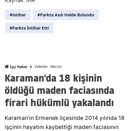
Kaynak: İHA
Malatya
#intihar
#Parkta Asılı Halde Bulundu
Manisa
#Parkta İntihar Etti
Kahramanm
Mardin
Muğla
Videolar
Mersin
İşçi Haber
Muş
Karaman'da 18 kişinin
Nevşehir
öldüğü maden faciasında
Niğde
firari hükümlü yakalandı
Ordu
Rize
Karaman'ın Ermenek ilçesinde 2014 yılında 18
işçinin hayatını kaybettiği maden faciasının
Sakarya