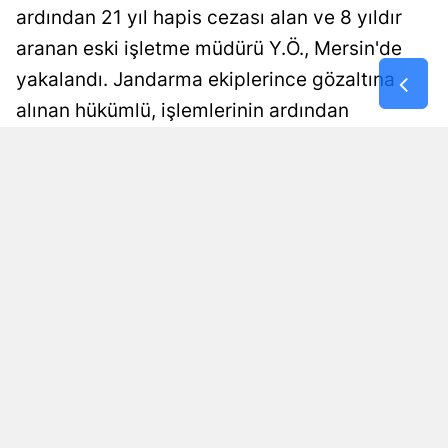
ardından 21 yıl hapis cezası alan ve 8 yıldır
Samsun
aranan eski işletme müdürü Y.Ö., Mersin'de
Siirt
yakalandı. Jandarma ekiplerince gözaltına
alınan hükümlü, işlemlerinin ardından
Sinop
cezaevine gönderildi.
Sivas
Damla Eroğlu
Yayınlanma
Tekirdağ
08 Ağustos 2026 - 20:00
Editör
Tokat
Trabzon
Tunceli
Şanlıurfa
Uşak
Van