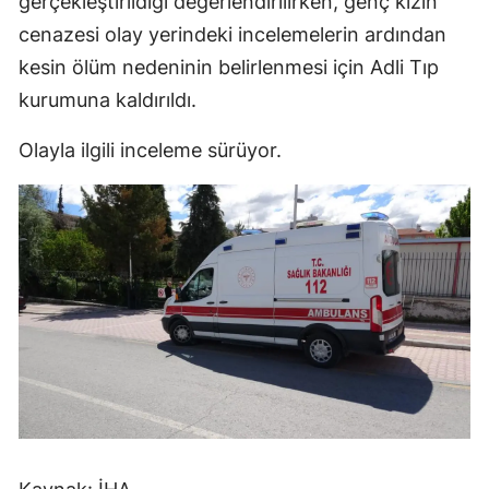
gerçekleştirildiği değerlendirilirken, genç kızın
Mersin
cenazesi olay yerindeki incelemelerin ardından
kesin ölüm nedeninin belirlenmesi için Adli Tıp
İstanbul
kurumuna kaldırıldı.
İzmir
Olayla ilgili inceleme sürüyor.
Kars
Kastamonu
Kayseri
Kırklareli
Kırşehir
Kocaeli
Konya
Kütahya