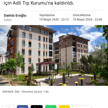
için Adli Tıp Kurumu’na kaldırıldı.
Bilecik
Bingöl
Damla Eroğlu
Yayınlanma
Güncellenme
19 Mayıs 2026 - 22:13
19 Mayıs 2026 - 22:40
Editör
Bitlis
Bolu
Burdur
Bursa
Çanakkale
Çankırı
Çorum
KAYNAK: İHA
Okunma Süresi: 1 dk
Denizli
Diyarbakır