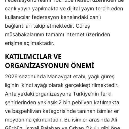
canlı yayın yapılmakta ve dijital yayın tercih eden
Samsun
kullanıcılar federasyon kanalındaki canlı
Siirt
bağlantıları takip etmektedir. Güreş
Sinop
müsabakalarının tamamı internet üzerinden
erişime açılmaktadır.
Sivas
KATILIMCILAR VE
Tekirdağ
ORGANIZASYONUN ÖNEMI
Tokat
2026 sezonunda Manavgat etabı, yağlı güreş
Trabzon
liginin ikinci ayağı olarak gerçekleştirilmektedir.
Tunceli
Antalya’daki organizasyona Türkiye’nin farklı
şehirlerinden yaklaşık 2 bin pehlivan katılmakta
Şanlıurfa
ve başpehlivan kategorisinde tanınan isimler er
Uşak
meydanına çıkmaktadır. Bu isimler arasında Ali
Van
Gürbüz, İsmail Balaban ve Orhan Okulu gibi öne