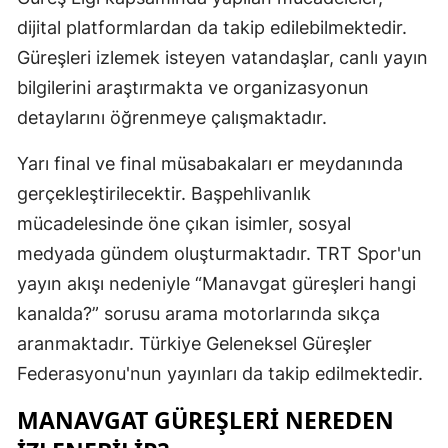
dijital platformlardan da takip edilebilmektedir.
Mersin
Güreşleri izlemek isteyen vatandaşlar, canlı yayın
İstanbul
bilgilerini araştırmakta ve organizasyonun
İzmir
detaylarını öğrenmeye çalışmaktadır.
Kars
Yarı final ve final müsabakaları er meydanında
Kastamonu
gerçekleştirilecektir. Başpehlivanlık
mücadelesinde öne çıkan isimler, sosyal
Kayseri
medyada gündem oluşturmaktadır. TRT Spor'un
Kırklareli
yayın akışı nedeniyle “Manavgat güreşleri hangi
kanalda?” sorusu arama motorlarında sıkça
Kırşehir
aranmaktadır. Türkiye Geleneksel Güreşler
Kocaeli
Federasyonu'nun yayınları da takip edilmektedir.
Konya
MANAVGAT GÜREŞLERI NEREDEN
Kütahya