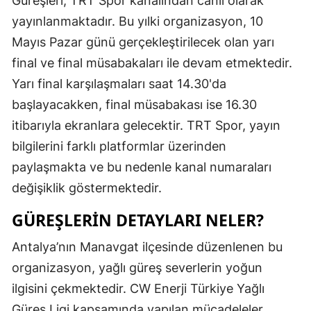
Güreşleri, TRT Spor kanalından canlı olarak
Edirne
yayınlanmaktadır. Bu yılki organizasyon, 10
Mayıs Pazar günü gerçekleştirilecek olan yarı
Elazığ
final ve final müsabakaları ile devam etmektedir.
Erzincan
Yarı final karşılaşmaları saat 14.30'da
Erzurum
başlayacakken, final müsabakası ise 16.30
itibarıyla ekranlara gelecektir. TRT Spor, yayın
Eskişehir
bilgilerini farklı platformlar üzerinden
Gaziantep
paylaşmakta ve bu nedenle kanal numaraları
değişiklik göstermektedir.
Giresun
GÜREŞLERIN DETAYLARI NELER?
Gümüşhan
Hakkari
Antalya’nın Manavgat ilçesinde düzenlenen bu
organizasyon, yağlı güreş severlerin yoğun
Hatay
ilgisini çekmektedir. CW Enerji Türkiye Yağlı
Isparta
Güreş Ligi kapsamında yapılan mücadeleler,