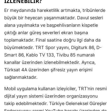
İZLENEBILIR?
Malatya
Er meydanında hareketlilik artmakta, tribünlerde
büyük bir heyecan yaşanmaktadır. Davul sesleri
Manisa
alana yayılmakta ve başpehlivanların kispetle
Kahramanm
çıktığı anlar güreş severleri ekran başına
Mardin
toplamaktadır. Final saatine doğru ilgi daha da
büyümektedir. TRT Spor yayını, Digiturk 86, D-
Muğla
Smart 86, Kablo TV 133, Tivibu 85 numaralı
Muş
kanallar üzerinden izlenebilmektedir. Ayrıca,
Nevşehir
Türksat 4A üzerinden şifresiz yayın erişimi
sağlanmaktadır.
Niğde
Mobil uygulama kullanan izleyiciler, TRT’nin resmi
Ordu
dijital yayın sistemi üzerinden organizasyonu
Rize
takip edebilmektedir. Türkiye Geleneksel Güreşler
Sakarya
Federasyonu resmi YouTube hesabı üzerinden de