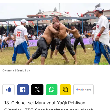
Bilecik
Bingöl
Bitlis
Bolu
Burdur
Bursa
Çanakkale
Okunma Süresi: 3 dk
Çankırı
Çorum
Denizli
13. Geleneksel Manavgat Yağlı Pehlivan
Diyarbakır