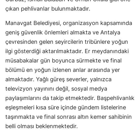
çıkan pehlivanlar bulunmaktadır.
Yozgat
Manavgat Belediyesi, organizasyon kapsamında
Zonguldak
geniş güvenlik önlemleri almakta ve Antalya
Aksaray
çevresinden gelen seyircilerin tribünlere yoğun
Bayburt
ilgi gösterdiği aktarılmaktadır. Er meydanındaki
müsabakalar gün boyunca sürmekte ve final
Karaman
bölümü en yoğun izlenen anlar arasında yer
Kırıkkale
almaktadır. Yağlı güreş severler, yalnızca
televizyon yayınını değil, sosyal medya
Batman
paylaşımlarını da takip etmektedir. Başpehlivanlık
Şırnak
eşleşmeleri kısa süre içinde gündem listelerine
Bartın
taşınmakta ve final sonrası altın kemer sahibinin
belli olması beklenmektedir.
Ardahan
Iğdır