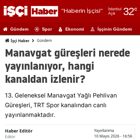
32
°
İstanbul
"Haberin İşçisi"
Açık
Adana
Gündem
Spor
Ekonomi
İşçinin Gündemi
Adıyaman
Gündem
İşçi Haber
Afyonkarahi
Manavgat güreşleri nerede
Ağrı
yayınlanıyor, hangi
Amasya
kanaldan izlenir?
Ankara
13. Geleneksel Manavgat Yağlı Pehlivan
Antalya
Güreşleri, TRT Spor kanalından canlı
Artvin
yayınlanmaktadır.
Aydın
Haber Editör
Yayınlanma
Balıkesir
10 Mayıs 2026 - 16:56
Editör