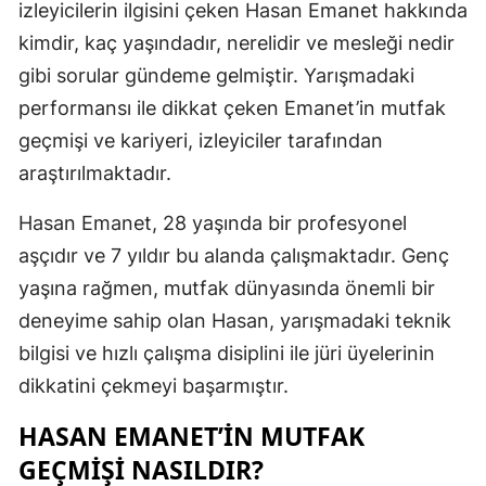
izleyicilerin ilgisini çeken Hasan Emanet hakkında
Edirne
kimdir, kaç yaşındadır, nerelidir ve mesleği nedir
Elazığ
gibi sorular gündeme gelmiştir. Yarışmadaki
performansı ile dikkat çeken Emanet’in mutfak
Erzincan
geçmişi ve kariyeri, izleyiciler tarafından
Erzurum
araştırılmaktadır.
Eskişehir
Hasan Emanet, 28 yaşında bir profesyonel
Gaziantep
aşçıdır ve 7 yıldır bu alanda çalışmaktadır. Genç
yaşına rağmen, mutfak dünyasında önemli bir
Giresun
deneyime sahip olan Hasan, yarışmadaki teknik
Gümüşhan
bilgisi ve hızlı çalışma disiplini ile jüri üyelerinin
Hakkari
dikkatini çekmeyi başarmıştır.
Hatay
HASAN EMANET’IN MUTFAK
GEÇMIŞI NASILDIR?
Isparta