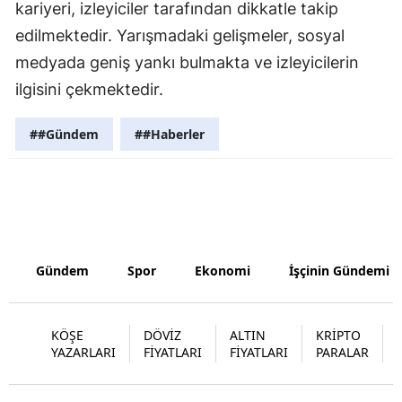
kariyeri, izleyiciler tarafından dikkatle takip
Yozgat
edilmektedir. Yarışmadaki gelişmeler, sosyal
medyada geniş yankı bulmakta ve izleyicilerin
Zonguldak
ilgisini çekmektedir.
Aksaray
##Gündem
##Haberler
Bayburt
Karaman
Kırıkkale
Batman
Gündem
Spor
Ekonomi
İşçinin Gündemi
Şırnak
Bartın
KÖŞE
DÖVİZ
ALTIN
KRİPTO
YAZARLARI
FİYATLARI
FİYATLARI
PARALAR
Ardahan
Iğdır