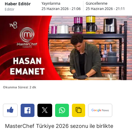
Haber Editör
Yayınlanma
Güncellenme
Bilecik
25 Haziran 2026 - 21:06
25 Haziran 2026 - 21:11
Editör
Bingöl
Bitlis
Bolu
Burdur
Bursa
Çanakkale
Okunma Süresi: 2 dk
Çankırı
Çorum
Denizli
MasterChef Türkiye 2026 sezonu ile birlikte
Diyarbakır