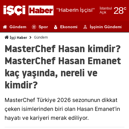
28
°
İstanbul
"Haberin İşçisi"
Açık
Adana
Gündem
Spor
Ekonomi
İşçinin Gündemi
Adıyaman
Gündem
İşçi Haber
Afyonkarahi
MasterChef Hasan kimdir?
Ağrı
MasterChef Hasan Emanet
Amasya
kaç yaşında, nereli ve
Ankara
kimdir?
Antalya
MasterChef Türkiye 2026 sezonunun dikkat
Artvin
çeken isimlerinden biri olan Hasan Emanet'in
Aydın
hayatı ve kariyeri merak ediliyor.
Balıkesir