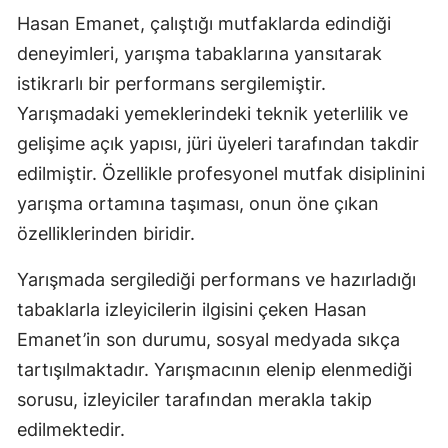
Hasan Emanet, çalıştığı mutfaklarda edindiği
Mersin
deneyimleri, yarışma tabaklarına yansıtarak
İstanbul
istikrarlı bir performans sergilemiştir.
İzmir
Yarışmadaki yemeklerindeki teknik yeterlilik ve
gelişime açık yapısı, jüri üyeleri tarafından takdir
Kars
edilmiştir. Özellikle profesyonel mutfak disiplinini
Kastamonu
yarışma ortamına taşıması, onun öne çıkan
Kayseri
özelliklerinden biridir.
Kırklareli
Yarışmada sergilediği performans ve hazırladığı
tabaklarla izleyicilerin ilgisini çeken Hasan
Kırşehir
Emanet’in son durumu, sosyal medyada sıkça
Kocaeli
tartışılmaktadır. Yarışmacının elenip elenmediği
Konya
sorusu, izleyiciler tarafından merakla takip
edilmektedir.
Kütahya