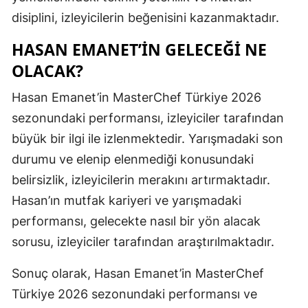
disiplini, izleyicilerin beğenisini kazanmaktadır.
Samsun
HASAN EMANET’IN GELECEĞI NE
Siirt
OLACAK?
Sinop
Hasan Emanet’in MasterChef Türkiye 2026
Sivas
sezonundaki performansı, izleyiciler tarafından
Tekirdağ
büyük bir ilgi ile izlenmektedir. Yarışmadaki son
durumu ve elenip elenmediği konusundaki
Tokat
belirsizlik, izleyicilerin merakını artırmaktadır.
Trabzon
Hasan’ın mutfak kariyeri ve yarışmadaki
Tunceli
performansı, gelecekte nasıl bir yön alacak
sorusu, izleyiciler tarafından araştırılmaktadır.
Şanlıurfa
Sonuç olarak, Hasan Emanet’in MasterChef
Uşak
Türkiye 2026 sezonundaki performansı ve
Van