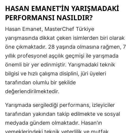
HASAN EMANET’IN YARIŞMADAKI
Malatya
PERFORMANSI NASILDIR?
Manisa
Hasan Emanet, MasterChef Türkiye
Kahramanm
yarışmasında dikkat çeken isimlerden biri olarak
Mardin
öne çıkmaktadır. 28 yaşında olmasına rağmen, 7
yıllık profesyonel aşçılık geçmişi ile yarışmada
Muğla
önemli bir yer edinmiştir. Yarışmadaki teknik
Muş
bilgisi ve hızlı çalışma disiplini, jüri üyeleri
Nevşehir
tarafından olumlu bir şekilde
değerlendirilmektedir.
Niğde
Yarışmada sergilediği performans, izleyiciler
Ordu
tarafından yakından takip edilmekte ve sosyal
Rize
medyada gündem olmaktadır. Hasan’ın
Sakarya
yemeklerindeki teknik yeterlilik ve mutfak