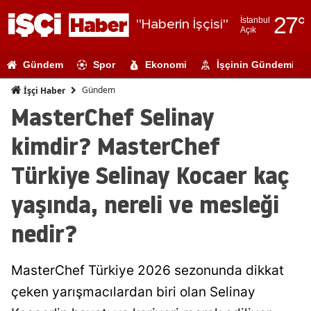
27
°
İstanbul
"Haberin İşçisi"
Açık
Adana
Gündem
Spor
Ekonomi
İşçinin Gündemi
Adıyaman
Gündem
İşçi Haber
Afyonkarahi
MasterChef Selinay
Ağrı
kimdir? MasterChef
Amasya
Türkiye Selinay Kocaer kaç
Ankara
yaşında, nereli ve mesleği
Antalya
nedir?
Artvin
MasterChef Türkiye 2026 sezonunda dikkat
Aydın
çeken yarışmacılardan biri olan Selinay
Balıkesir