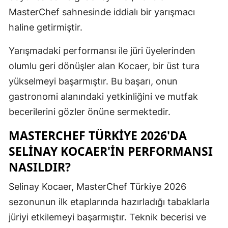
MasterChef sahnesinde iddialı bir yarışmacı
Mersin
haline getirmiştir.
İstanbul
Yarışmadaki performansı ile jüri üyelerinden
İzmir
olumlu geri dönüşler alan Kocaer, bir üst tura
Kars
yükselmeyi başarmıştır. Bu başarı, onun
gastronomi alanındaki yetkinliğini ve mutfak
Kastamonu
becerilerini gözler önüne sermektedir.
Kayseri
MASTERCHEF TÜRKIYE 2026'DA
Kırklareli
SELINAY KOCAER'IN PERFORMANSI
Kırşehir
NASILDIR?
Kocaeli
Selinay Kocaer, MasterChef Türkiye 2026
sezonunun ilk etaplarında hazırladığı tabaklarla
Konya
jüriyi etkilemeyi başarmıştır. Teknik becerisi ve
Kütahya