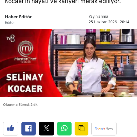
Kocaer'in hayatı ve kariyeri merak ediliyor.
Bilecik
Haber Editör
Yayınlanma
Bingöl
25 Haziran 2026 - 20:14
Editör
Bitlis
Bolu
Burdur
Bursa
Çanakkale
Çankırı
Okunma Süresi: 2 dk
Çorum
Denizli
Diyarbakır