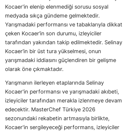
Kocaer'in elenip elenmediği sorusu sosyal
Samsun
medyada sıkça gündeme gelmektedir.
Siirt
Yarışmadaki performansı ve tabaklarıyla dikkat
çeken Kocaer’in son durumu, izleyiciler
Sinop
tarafından yakından takip edilmektedir. Selinay
Sivas
Kocaer’in bir üst tura yükselmesi, onun
Tekirdağ
yarışmadaki iddiasını güçlendiren bir gelişme
olarak öne çıkmaktadır.
Tokat
Yarışmanın ilerleyen etaplarında Selinay
Trabzon
Kocaer'in performansı ve yarışmadaki akıbeti,
Tunceli
izleyiciler tarafından merakla izlenmeye devam
Şanlıurfa
edecektir. MasterChef Türkiye 2026
sezonundaki rekabetin artmasıyla birlikte,
Uşak
Kocaer'in sergileyeceği performans, izleyiciler
Van