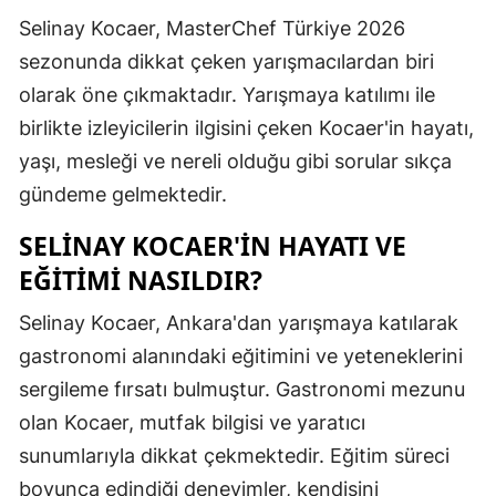
Selinay Kocaer, MasterChef Türkiye 2026
Edirne
sezonunda dikkat çeken yarışmacılardan biri
Elazığ
olarak öne çıkmaktadır. Yarışmaya katılımı ile
Erzincan
birlikte izleyicilerin ilgisini çeken Kocaer'in hayatı,
yaşı, mesleği ve nereli olduğu gibi sorular sıkça
Erzurum
gündeme gelmektedir.
Eskişehir
SELINAY KOCAER'IN HAYATI VE
Gaziantep
EĞITIMI NASILDIR?
Giresun
Selinay Kocaer, Ankara'dan yarışmaya katılarak
Gümüşhan
gastronomi alanındaki eğitimini ve yeteneklerini
sergileme fırsatı bulmuştur. Gastronomi mezunu
Hakkari
olan Kocaer, mutfak bilgisi ve yaratıcı
Hatay
sunumlarıyla dikkat çekmektedir. Eğitim süreci
Isparta
boyunca edindiği deneyimler, kendisini