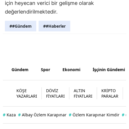
için heyecan verici bir gelişme olarak
Yozgat
değerlendirilmektedir.
Zonguldak
##Gündem
##Haberler
Aksaray
Bayburt
Karaman
Kırıkkale
Gündem
Spor
Ekonomi
İşçinin Gündemi
Batman
KÖŞE
DÖVİZ
ALTIN
KRİPTO
Şırnak
YAZARLARI
FİYATLARI
FİYATLARI
PARALAR
Bartın
#
Kaza
#
Albay Özlem Karapınar
#
Özlem Karapınar Kimdir
#
#
Ardahan
Iğdır