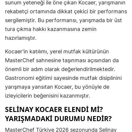
sunum yeteneği ile öne çıkan Kocaer, yarışmanın
Malatya
rekabetçi ortamında dikkat çekici bir performans
sergilemiştir. Bu performansı, yarışmada bir üst
Manisa
tura çıkma hakkı kazanmasına zemin
Kahramanm
hazırlamıştır.
Mardin
Kocaer'in katılımı, yerel mutfak kültürünün
Muğla
MasterChef sahnesine taşınması açısından da
önemli bir adım olarak değerlendirilmektedir.
Muş
Gastronomi eğitimi sayesinde mutfak disiplinini
Nevşehir
yarışmaya yansıtan Kocaer, bu yönüyle de
Niğde
izleyicilerin beğenisini kazanmıştır.
Ordu
SELINAY KOCAER ELENDI MI?
YARIŞMADAKI DURUMU NEDIR?
Rize
MasterChef Türkiye 2026 sezonunda Selinay
Sakarya