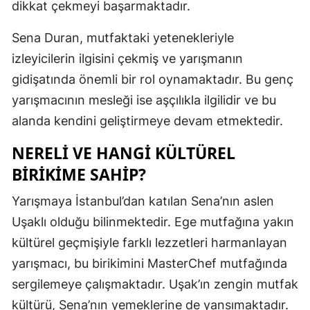
dikkat çekmeyi başarmaktadır.
Mersin
Sena Duran, mutfaktaki yetenekleriyle
İstanbul
izleyicilerin ilgisini çekmiş ve yarışmanın
İzmir
gidişatında önemli bir rol oynamaktadır. Bu genç
yarışmacının mesleği ise aşçılıkla ilgilidir ve bu
Kars
alanda kendini geliştirmeye devam etmektedir.
Kastamonu
NERELI VE HANGI KÜLTÜREL
Kayseri
BIRIKIME SAHIP?
Kırklareli
Yarışmaya İstanbul’dan katılan Sena’nın aslen
Kırşehir
Uşaklı olduğu bilinmektedir. Ege mutfağına yakın
kültürel geçmişiyle farklı lezzetleri harmanlayan
Kocaeli
yarışmacı, bu birikimini MasterChef mutfağında
Konya
sergilemeye çalışmaktadır. Uşak’ın zengin mutfak
Kütahya
kültürü, Sena’nın yemeklerine de yansımaktadır.