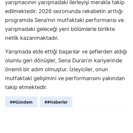
yarışmacının yarışmadaki ilerleyişi merakla takip
Samsun
edilmektedir. 2026 sezonunda rekabetin arttığı
programda Sena’nın mutfaktaki performansı ve
Siirt
yarışmadaki geleceği yeni bölümlerle birlikte
Sinop
netlik kazanmaktadır.
Sivas
Yarışmada elde ettiği başarılar ve şeflerden aldığı
Tekirdağ
olumlu geri dönüşler, Sena Duran’ın kariyerinde
önemli bir adım olmuştur. İzleyiciler, onun
Tokat
mutfaktaki gelişimini ve performansını yakından
Trabzon
takip etmektedir.
Tunceli
##Gündem
##Haberler
Şanlıurfa
Uşak
Van