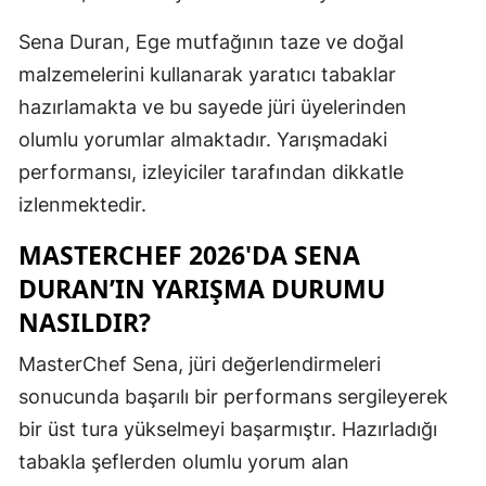
Malatya
Sena Duran, Ege mutfağının taze ve doğal
malzemelerini kullanarak yaratıcı tabaklar
Manisa
hazırlamakta ve bu sayede jüri üyelerinden
Kahramanm
olumlu yorumlar almaktadır. Yarışmadaki
Mardin
performansı, izleyiciler tarafından dikkatle
izlenmektedir.
Muğla
MASTERCHEF 2026'DA SENA
Muş
DURAN’IN YARIŞMA DURUMU
Nevşehir
NASILDIR?
Niğde
MasterChef Sena, jüri değerlendirmeleri
Ordu
sonucunda başarılı bir performans sergileyerek
bir üst tura yükselmeyi başarmıştır. Hazırladığı
Rize
tabakla şeflerden olumlu yorum alan
Sakarya