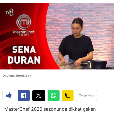
Bilecik
Bingöl
Bitlis
Bolu
Burdur
Bursa
Çanakkale
Okunma Süresi: 2 dk
Çankırı
Çorum
Denizli
MasterChef 2026 sezonunda dikkat çeken
Diyarbakır