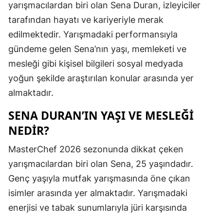
yarışmacılardan biri olan Sena Duran, izleyiciler
Edirne
tarafından hayatı ve kariyeriyle merak
Elazığ
edilmektedir. Yarışmadaki performansıyla
gündeme gelen Sena’nın yaşı, memleketi ve
Erzincan
mesleği gibi kişisel bilgileri sosyal medyada
Erzurum
yoğun şekilde araştırılan konular arasında yer
Eskişehir
almaktadır.
Gaziantep
SENA DURAN’IN YAŞI VE MESLEĞI
NEDIR?
Giresun
MasterChef 2026 sezonunda dikkat çeken
Gümüşhan
yarışmacılardan biri olan Sena, 25 yaşındadır.
Hakkari
Genç yaşıyla mutfak yarışmasında öne çıkan
Hatay
isimler arasında yer almaktadır. Yarışmadaki
enerjisi ve tabak sunumlarıyla jüri karşısında
Isparta