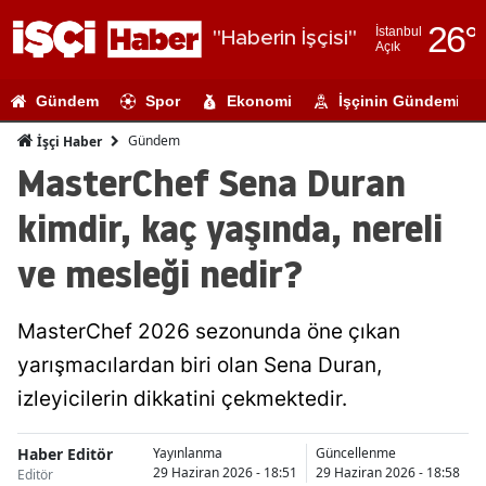
26
°
İstanbul
"Haberin İşçisi"
Açık
Adana
Gündem
Spor
Ekonomi
İşçinin Gündemi
Adıyaman
Gündem
İşçi Haber
Afyonkarahi
MasterChef Sena Duran
Ağrı
kimdir, kaç yaşında, nereli
Amasya
ve mesleği nedir?
Ankara
MasterChef 2026 sezonunda öne çıkan
Antalya
yarışmacılardan biri olan Sena Duran,
Artvin
izleyicilerin dikkatini çekmektedir.
Aydın
Haber Editör
Yayınlanma
Güncellenme
Balıkesir
29 Haziran 2026 - 18:51
29 Haziran 2026 - 18:58
Editör