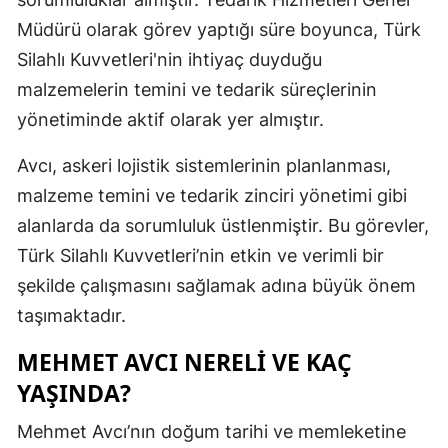
Mersin
Müdürü olarak görev yaptığı süre boyunca, Türk
Silahlı Kuvvetleri'nin ihtiyaç duyduğu
İstanbul
malzemelerin temini ve tedarik süreçlerinin
İzmir
yönetiminde aktif olarak yer almıştır.
Kars
Avcı, askeri lojistik sistemlerinin planlanması,
Kastamonu
malzeme temini ve tedarik zinciri yönetimi gibi
alanlarda da sorumluluk üstlenmiştir. Bu görevler,
Kayseri
Türk Silahlı Kuvvetleri’nin etkin ve verimli bir
Kırklareli
şekilde çalışmasını sağlamak adına büyük önem
taşımaktadır.
Kırşehir
MEHMET AVCI NERELI VE KAÇ
Kocaeli
YAŞINDA?
Konya
Mehmet Avcı’nın doğum tarihi ve memleketine
Kütahya