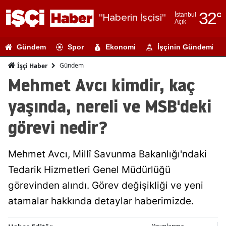
32
°
İstanbul
"Haberin İşçisi"
Açık
Adana
Gündem
Spor
Ekonomi
İşçinin Gündemi
Adıyaman
Gündem
İşçi Haber
Afyonkarahi
Mehmet Avcı kimdir, kaç
Ağrı
yaşında, nereli ve MSB'deki
Amasya
görevi nedir?
Ankara
Mehmet Avcı, Millî Savunma Bakanlığı'ndaki
Antalya
Tedarik Hizmetleri Genel Müdürlüğü
Artvin
görevinden alındı. Görev değişikliği ve yeni
Aydın
atamalar hakkında detaylar haberimizde.
Balıkesir