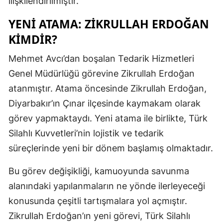
ilişkilendirilmiştir.
Samsun
YENI ATAMA: ZIKRULLAH ERDOĞAN
KIMDIR?
Siirt
Sinop
Mehmet Avcı’dan boşalan Tedarik Hizmetleri
Genel Müdürlüğü görevine Zikrullah Erdoğan
Sivas
atanmıştır. Atama öncesinde Zikrullah Erdoğan,
Tekirdağ
Diyarbakır’ın Çınar ilçesinde kaymakam olarak
görev yapmaktaydı. Yeni atama ile birlikte, Türk
Tokat
Silahlı Kuvvetleri’nin lojistik ve tedarik
Trabzon
süreçlerinde yeni bir dönem başlamış olmaktadır.
Tunceli
Bu görev değişikliği, kamuoyunda savunma
Şanlıurfa
alanındaki yapılanmaların ne yönde ilerleyeceği
konusunda çeşitli tartışmalara yol açmıştır.
Uşak
Zikrullah Erdoğan’ın yeni görevi, Türk Silahlı
Van