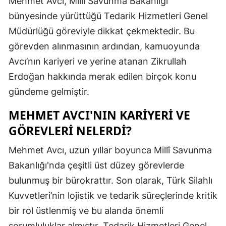
Mehmet Avcı, Millî Savunma Bakanlığı
Edirne
bünyesinde yürüttüğü Tedarik Hizmetleri Genel
Müdürlüğü göreviyle dikkat çekmektedir. Bu
Elazığ
görevden alınmasının ardından, kamuoyunda
Erzincan
Avcı’nın kariyeri ve yerine atanan Zikrullah
Erzurum
Erdoğan hakkında merak edilen birçok konu
gündeme gelmiştir.
Eskişehir
MEHMET AVCI'NIN KARIYERI VE
Gaziantep
GÖREVLERI NELERDI?
Giresun
Mehmet Avcı, uzun yıllar boyunca Millî Savunma
Gümüşhan
Bakanlığı'nda çeşitli üst düzey görevlerde
Hakkari
bulunmuş bir bürokrattır. Son olarak, Türk Silahlı
Kuvvetleri’nin lojistik ve tedarik süreçlerinde kritik
Hatay
bir rol üstlenmiş ve bu alanda önemli
Isparta
sorumluluklar almıştır. Tedarik Hizmetleri Genel