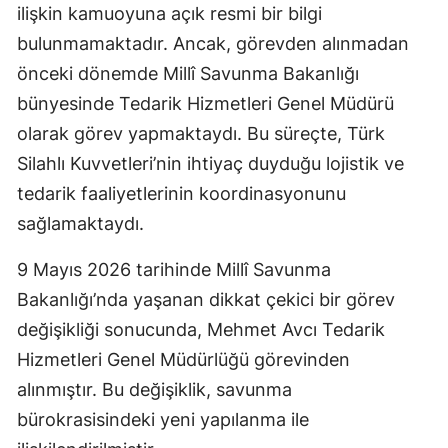
ilişkin kamuoyuna açık resmi bir bilgi
Malatya
bulunmamaktadır. Ancak, görevden alınmadan
Manisa
önceki dönemde Millî Savunma Bakanlığı
bünyesinde Tedarik Hizmetleri Genel Müdürü
Kahramanm
olarak görev yapmaktaydı. Bu süreçte, Türk
Mardin
Silahlı Kuvvetleri’nin ihtiyaç duyduğu lojistik ve
tedarik faaliyetlerinin koordinasyonunu
Muğla
sağlamaktaydı.
Muş
9 Mayıs 2026 tarihinde Millî Savunma
Nevşehir
Bakanlığı’nda yaşanan dikkat çekici bir görev
Niğde
değişikliği sonucunda, Mehmet Avcı Tedarik
Hizmetleri Genel Müdürlüğü görevinden
Ordu
alınmıştır. Bu değişiklik, savunma
Rize
bürokrasisindeki yeni yapılanma ile
Sakarya