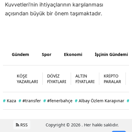
Kuvvetleri’nin ihtiyaçlarının karşılanması
Yozgat
açısından büyük bir önem taşımaktadır.
Zonguldak
Aksaray
Bayburt
Gündem
Spor
Ekonomi
İşçinin Gündemi
Karaman
Kırıkkale
KÖŞE
DÖVİZ
ALTIN
KRİPTO
YAZARLARI
FİYATLARI
FİYATLARI
PARALAR
Batman
Şırnak
#
Kaza
#
#transfer
#
#fenerbahçe
#
Albay Özlem Karapınar
#
Bartın
Ardahan
RSS
Copyright © 2026 . Her hakkı saklıdır.
Iğdır