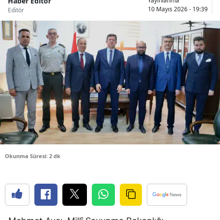
Haber Editör
Yayınlanma
10 Mayıs 2026 - 19:39
Editör
Bilecik
Bingöl
Bitlis
Bolu
Burdur
Bursa
Çanakkale
Çankırı
Okunma Süresi: 2 dk
Çorum
Denizli
Diyarbakır