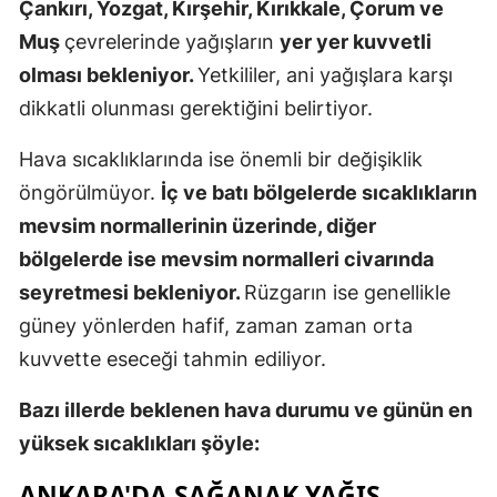
Çankırı, Yozgat, Kırşehir, Kırıkkale, Çorum ve
Mersin
Muş
çevrelerinde yağışların
yer yer kuvvetli
olması bekleniyor.
Yetkililer, ani yağışlara karşı
İstanbul
dikkatli olunması gerektiğini belirtiyor.
İzmir
Hava sıcaklıklarında ise önemli bir değişiklik
Kars
öngörülmüyor.
İç ve batı bölgelerde sıcaklıkların
Kastamonu
mevsim normallerinin üzerinde, diğer
bölgelerde ise mevsim normalleri civarında
Kayseri
seyretmesi bekleniyor.
Rüzgarın ise genellikle
Kırklareli
güney yönlerden hafif, zaman zaman orta
Kırşehir
kuvvette eseceği tahmin ediliyor.
Kocaeli
Bazı illerde beklenen hava durumu ve günün en
Konya
yüksek sıcaklıkları şöyle:
Kütahya
ANKARA'DA SAĞANAK YAĞIŞ,