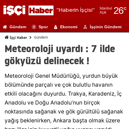
26
°
İstanbul
"Haberin İşçisi"
Açık
Adana
Gündem
Spor
Ekonomi
İşçinin Gündemi
Adıyaman
Gündem
İşçi Haber
Afyonkarahi
Meteoroloji uyardı : 7 ilde
Ağrı
gökyüzü delinecek !
Amasya
Meteoroloji Genel Müdürlüğü, yurdun büyük
Ankara
bölümünde parçalı ve çok bulutlu havanın
Antalya
etkili olacağını duyurdu. Trakya, Karadeniz, İç
Artvin
Anadolu ve Doğu Anadolu’nun birçok
noktasında sağanak ve gök gürültülü sağanak
Aydın
yağış beklenirken, Ankara başta olmak üzere
Balıkesir