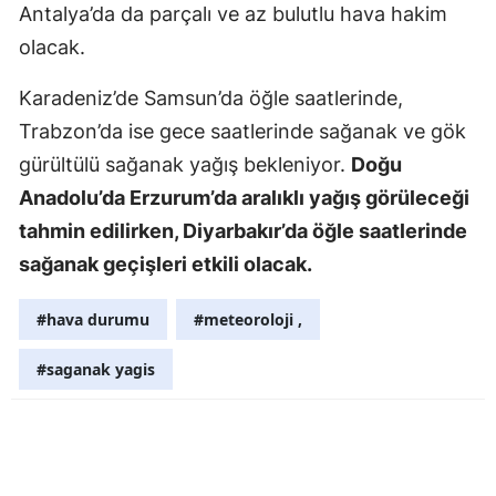
Antalya’da da parçalı ve az bulutlu hava hakim
Samsun
olacak.
Siirt
Karadeniz’de Samsun’da öğle saatlerinde,
Sinop
Trabzon’da ise gece saatlerinde sağanak ve gök
gürültülü sağanak yağış bekleniyor.
Doğu
Sivas
Anadolu’da Erzurum’da aralıklı yağış görüleceği
Tekirdağ
tahmin edilirken, Diyarbakır’da öğle saatlerinde
sağanak geçişleri etkili olacak.
Tokat
Trabzon
#hava durumu
#meteoroloji ,
Tunceli
#saganak yagis
Şanlıurfa
Uşak
Van