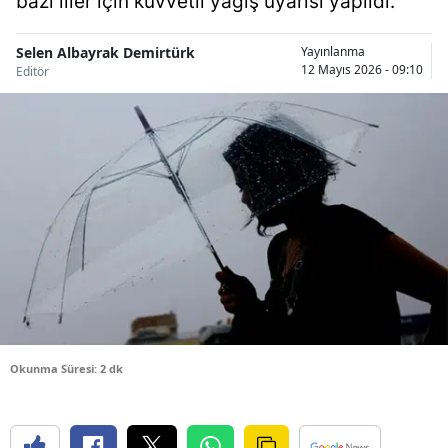
bazı iller için kuvvetli yağış uyarısı yapıldı.
Bilecik
Selen Albayrak Demirtürk
Yayınlanma
Bingöl
12 Mayıs 2026 - 09:10
Editör
Bitlis
Bolu
Burdur
Bursa
Çanakkale
Çankırı
Çorum
Okunma Süresi: 2 dk
Denizli
Diyarbakır