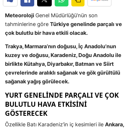
Edirne
Meteoroloji
Genel Müdürlüğü’nün son
Elazığ
tahminlerine göre
Türkiye genelinde parçalı ve
Erzincan
çok bulutlu bir hava etkili olacak.
Erzurum
Trakya, Marmara’nın doğusu, İç Anadolu’nun
kuzey ve doğusu, Karadeniz, Doğu Anadolu ile
Eskişehir
birlikte Kütahya, Diyarbakır, Batman ve Siirt
Gaziantep
çevrelerinde aralıklı sağanak ve gök gürültülü
Giresun
sağanak yağış görülecek.
Gümüşhan
YURT GENELINDE PARÇALI VE ÇOK
BULUTLU HAVA ETKISINI
Hakkari
GÖSTERECEK
Hatay
Özellikle Batı Karadeniz’in iç kesimleri ile
Ankara,
Isparta