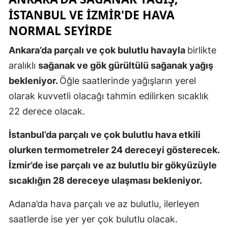
ISTANBUL VE IZMIR'DE HAVA
Malatya
NORMAL SEYIRDE
Manisa
Ankara’da parçalı ve çok bulutlu havayla
birlikte
Kahramanm
aralıklı
sağanak ve gök gürültülü sağanak yağış
Mardin
bekleniyor.
Öğle saatlerinde yağışların yerel
olarak kuvvetli olacağı tahmin edilirken sıcaklık
Muğla
22 derece olacak.
Muş
İstanbul’da parçalı ve çok bulutlu hava etkili
Nevşehir
olurken termometreler 24 dereceyi gösterecek.
Niğde
İzmir’de ise parçalı ve az bulutlu bir gökyüzüyle
sıcaklığın 28 dereceye ulaşması bekleniyor.
Ordu
Adana’da hava parçalı ve az bulutlu, ilerleyen
Rize
saatlerde ise yer yer çok bulutlu olacak.
Sakarya