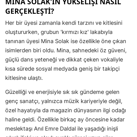
MINA SOLAK'IN YÜKSELIŞI NASIL
Mersin
GERÇEKLEŞTI?
İstanbul
Her bir üyesi zamanla kendi tarzını ve kitlesini
oluştururken, grubun 'kırmızı kız' lakabıyla
İzmir
tanınan üyesi Mina Solak ise özellikle öne çıkan
Kars
isimlerden biri oldu. Mina, sahnedeki öz güveni,
Kastamonu
güçlü dans yeteneği ve dikkat çeken vokaliyle
kısa sürede sosyal medyada geniş bir takipçi
Kayseri
kitlesine ulaştı.
Kırklareli
Güzelliği ve enerjisiyle sık sık gündeme gelen
Kırşehir
genç sanatçı, yalnızca müzik kariyeriyle değil,
Kocaeli
özel hayatıyla da magazin dünyasının ilgi odağı
haline geldi. Özellikle birkaç ay öncesine kadar
Konya
meslektaşı Anıl Emre Daldal ile yaşadığı inişli
Kütahya