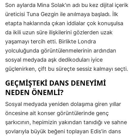
Son aylarda Mina Solak'ın adı bu kez dijital içerik
Samsun
üreticisi Tuna Gezgin ile anılmaya başladı. İlk
Siirt
etapta haklarında çıkan iddialar çok konuşulsa
da ikili uzun süre ilişkilerini gözlerden uzak
Sinop
yaşamayı tercih etti. Birlikte Londra
Sivas
yolculuğunda görüntülenmelerinin ardından
sosyal medyada aşk dedikoduları iyice
Tekirdağ
güçlenirken, çift bu süreçte sessiz kalmayı seçti.
Tokat
GEÇMIŞTEKI DANS DENEYIMI
Trabzon
NEDEN ÖNEMLI?
Tunceli
Sosyal medyada yeniden dolaşıma giren yıllar
Şanlıurfa
öncesine ait konser görüntülerinde genç
şarkıcının, hepimizin yakından tanıdığı ve sahne
Uşak
şovlarıyla büyük beğeni toplayan Edis'in dans
Van