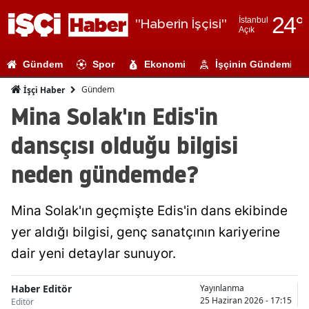
24
°
İstanbul
"Haberin İşçisi"
Açık
Adana
Gündem
Spor
Ekonomi
İşçinin Gündemi
Adıyaman
Gündem
İşçi Haber
Afyonkarahi
Mina Solak'ın Edis'in
Ağrı
dansçısı olduğu bilgisi
Amasya
neden gündemde?
Ankara
Mina Solak'ın geçmişte Edis'in dans ekibinde
Antalya
yer aldığı bilgisi, genç sanatçının kariyerine
Artvin
dair yeni detaylar sunuyor.
Aydın
Haber Editör
Yayınlanma
Balıkesir
25 Haziran 2026 - 17:15
Editör