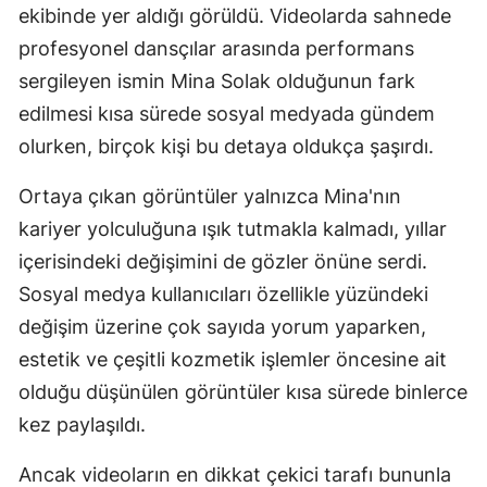
ekibinde yer aldığı görüldü. Videolarda sahnede
Yozgat
profesyonel dansçılar arasında performans
sergileyen ismin Mina Solak olduğunun fark
Zonguldak
edilmesi kısa sürede sosyal medyada gündem
Aksaray
olurken, birçok kişi bu detaya oldukça şaşırdı.
Bayburt
Ortaya çıkan görüntüler yalnızca Mina'nın
Karaman
kariyer yolculuğuna ışık tutmakla kalmadı, yıllar
içerisindeki değişimini de gözler önüne serdi.
Kırıkkale
Sosyal medya kullanıcıları özellikle yüzündeki
Batman
değişim üzerine çok sayıda yorum yaparken,
Şırnak
estetik ve çeşitli kozmetik işlemler öncesine ait
olduğu düşünülen görüntüler kısa sürede binlerce
Bartın
kez paylaşıldı.
Ardahan
Ancak videoların en dikkat çekici tarafı bununla
Iğdır