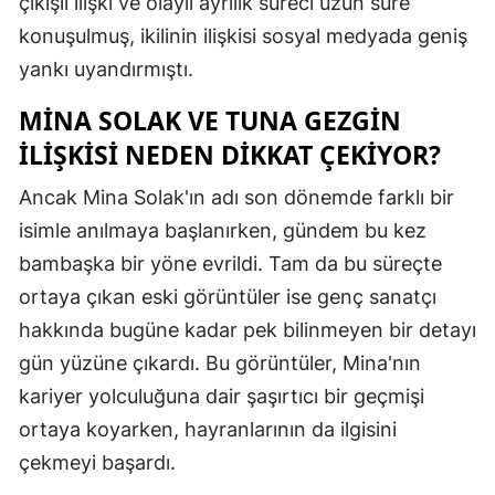
çıkışlı ilişki ve olaylı ayrılık süreci uzun süre
Malatya
konuşulmuş, ikilinin ilişkisi sosyal medyada geniş
yankı uyandırmıştı.
Manisa
MINA SOLAK VE TUNA GEZGIN
Kahramanm
İLIŞKISI NEDEN DIKKAT ÇEKIYOR?
Mardin
Ancak Mina Solak'ın adı son dönemde farklı bir
Muğla
isimle anılmaya başlanırken, gündem bu kez
Muş
bambaşka bir yöne evrildi. Tam da bu süreçte
ortaya çıkan eski görüntüler ise genç sanatçı
Nevşehir
hakkında bugüne kadar pek bilinmeyen bir detayı
Niğde
gün yüzüne çıkardı. Bu görüntüler, Mina'nın
kariyer yolculuğuna dair şaşırtıcı bir geçmişi
Ordu
ortaya koyarken, hayranlarının da ilgisini
Rize
çekmeyi başardı.
Sakarya