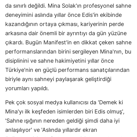
da sınırlı değildi. Mina Solak'ın profesyonel sahne
Yalova
deneyimini aslında yıllar önce Edis'in ekibinde
kazandığının ortaya çıkması, kariyerinin perde
Karabük
arkasına dair önemli bir ayrıntıyı da gün yüzüne
Kilis
çıkardı. Bugün Manifest'in en dikkat çeken sahne
Osmaniye
performanslarından birini sergileyen Mina'nın, bu
disiplinini ve sahne hakimiyetini yıllar önce
Düzce
Türkiye'nin en güçlü performans sanatçılarından
biriyle aynı sahneyi paylaşarak geliştirdiği
yorumları yapıldı.
Pek çok sosyal medya kullanıcısı da 'Demek ki
Mina'yı ilk keşfeden isimlerden biri Edis olmuş',
'Sahne ışığının nereden geldiği şimdi daha iyi
anlaşılıyor' ve 'Aslında yıllardır ekran