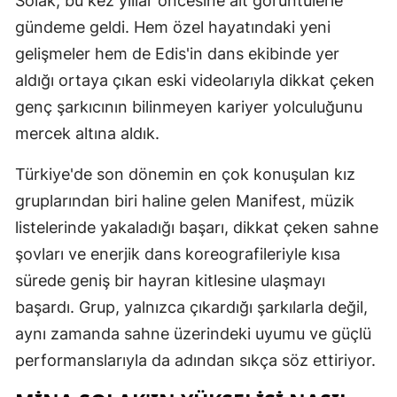
Solak, bu kez yıllar öncesine ait görüntülerle
Edirne
gündeme geldi. Hem özel hayatındaki yeni
gelişmeler hem de Edis'in dans ekibinde yer
Elazığ
aldığı ortaya çıkan eski videolarıyla dikkat çeken
Erzincan
genç şarkıcının bilinmeyen kariyer yolculuğunu
Erzurum
mercek altına aldık.
Eskişehir
Türkiye'de son dönemin en çok konuşulan kız
gruplarından biri haline gelen Manifest, müzik
Gaziantep
listelerinde yakaladığı başarı, dikkat çeken sahne
Giresun
şovları ve enerjik dans koreografileriyle kısa
Gümüşhan
sürede geniş bir hayran kitlesine ulaşmayı
başardı. Grup, yalnızca çıkardığı şarkılarla değil,
Hakkari
aynı zamanda sahne üzerindeki uyumu ve güçlü
Hatay
performanslarıyla da adından sıkça söz ettiriyor.
Isparta