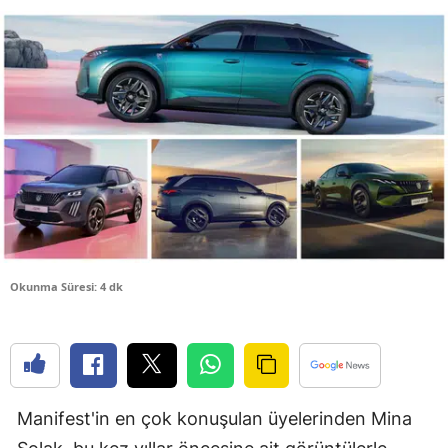
Bilecik
Bingöl
Bitlis
Bolu
Burdur
Bursa
Çanakkale
Okunma Süresi: 4 dk
Çankırı
Çorum
Denizli
Manifest'in en çok konuşulan üyelerinden Mina
Diyarbakır