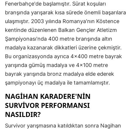
Fenerbahçe'de başlamıştır. Sürat koşuları
Malatya
branşında yarışarak kısa sürede önemli başarılara
ulaşmıştır. 2003 yılında Romanya'nın Köstence
Manisa
kentinde düzenlenen Balkan Gençler Atletizm
Kahramanm
Şampiyonası'nda 400 metre branşında altın
Mardin
madalya kazanarak dikkatleri üzerine çekmiştir.
Bu organizasyonda ayrıca 4x400 metre bayrak
Muğla
yarışında gümüş madalya ve 4x100 metre
Muş
bayrak yarışında bronz madalya elde ederek
Nevşehir
şampiyonayı üç madalya ile tamamlamıştır.
Niğde
NAGIHAN KARADERE'NIN
SURVIVOR PERFORMANSI
Ordu
NASILDIR?
Rize
Survivor yarışmasına katıldıktan sonra Nagihan
Sakarya