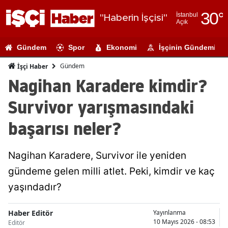
30
°
İstanbul
"Haberin İşçisi"
Açık
Adana
Gündem
Spor
Ekonomi
İşçinin Gündemi
Adıyaman
Gündem
İşçi Haber
Afyonkarahi
Nagihan Karadere kimdir?
Ağrı
Survivor yarışmasındaki
Amasya
başarısı neler?
Ankara
Nagihan Karadere, Survivor ile yeniden
Antalya
gündeme gelen milli atlet. Peki, kimdir ve kaç
Artvin
yaşındadır?
Aydın
Haber Editör
Yayınlanma
Balıkesir
10 Mayıs 2026 - 08:53
Editör