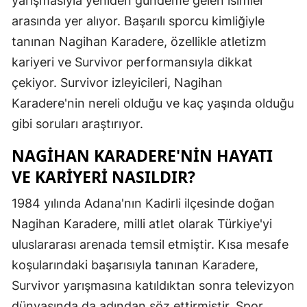
yarışmasıyla yeniden gündeme gelen isimler
Edirne
arasında yer alıyor. Başarılı sporcu kimliğiyle
tanınan Nagihan Karadere, özellikle atletizm
Elazığ
kariyeri ve Survivor performansıyla dikkat
Erzincan
çekiyor. Survivor izleyicileri, Nagihan
Erzurum
Karadere'nin nereli olduğu ve kaç yaşında olduğu
gibi soruları araştırıyor.
Eskişehir
NAGIHAN KARADERE'NIN HAYATI
Gaziantep
VE KARIYERI NASILDIR?
Giresun
1984 yılında Adana'nın Kadirli ilçesinde doğan
Gümüşhan
Nagihan Karadere, milli atlet olarak Türkiye'yi
Hakkari
uluslararası arenada temsil etmiştir. Kısa mesafe
koşularındaki başarısıyla tanınan Karadere,
Hatay
Survivor yarışmasına katıldıktan sonra televizyon
Isparta
dünyasında da adından söz ettirmiştir. Spor