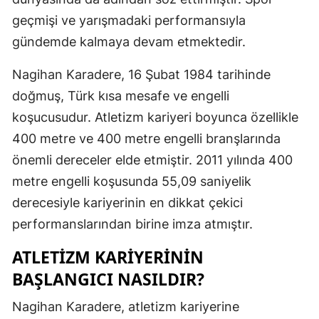
geçmişi ve yarışmadaki performansıyla
Mersin
gündemde kalmaya devam etmektedir.
İstanbul
Nagihan Karadere, 16 Şubat 1984 tarihinde
İzmir
doğmuş, Türk kısa mesafe ve engelli
Kars
koşucusudur. Atletizm kariyeri boyunca özellikle
Kastamonu
400 metre ve 400 metre engelli branşlarında
önemli dereceler elde etmiştir. 2011 yılında 400
Kayseri
metre engelli koşusunda 55,09 saniyelik
Kırklareli
derecesiyle kariyerinin en dikkat çekici
performanslarından birine imza atmıştır.
Kırşehir
ATLETIZM KARIYERININ
Kocaeli
BAŞLANGICI NASILDIR?
Konya
Nagihan Karadere, atletizm kariyerine
Kütahya