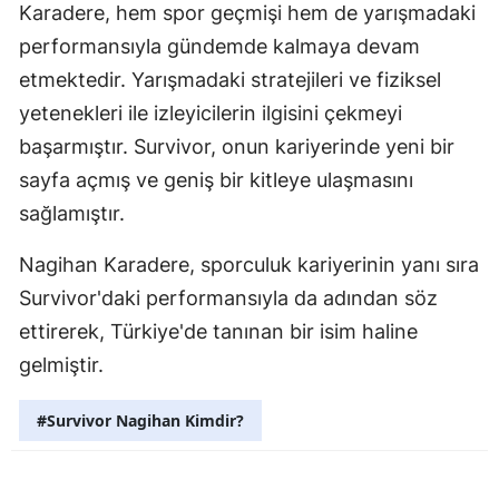
Karadere, hem spor geçmişi hem de yarışmadaki
Samsun
performansıyla gündemde kalmaya devam
etmektedir. Yarışmadaki stratejileri ve fiziksel
Siirt
yetenekleri ile izleyicilerin ilgisini çekmeyi
Sinop
başarmıştır. Survivor, onun kariyerinde yeni bir
Sivas
sayfa açmış ve geniş bir kitleye ulaşmasını
sağlamıştır.
Tekirdağ
Nagihan Karadere, sporculuk kariyerinin yanı sıra
Tokat
Survivor'daki performansıyla da adından söz
Trabzon
ettirerek, Türkiye'de tanınan bir isim haline
Tunceli
gelmiştir.
Şanlıurfa
#Survivor Nagihan Kimdir?
Uşak
Van