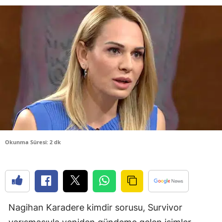
Bilecik
Bingöl
Bitlis
Bolu
Burdur
Bursa
Çanakkale
Okunma Süresi: 2 dk
Çankırı
Çorum
Denizli
Nagihan Karadere kimdir sorusu, Survivor
Diyarbakır