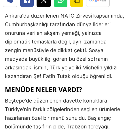
Edirne
Ankara'da düzenlenen NATO Zirvesi kapsamında,
Elazığ
Cumhurbaşkanlığı tarafından dünya liderleri
Erzincan
onuruna verilen akşam yemeği, yalnızca
diplomatik temaslarla değil, aynı zamanda
Erzurum
zengin menüsüyle de dikkat çekti. Sosyal
Eskişehir
medyada büyük ilgi gören bu özel sofranın
Gaziantep
arkasındaki ismin, Türkiye'ye iki Michelin yıldızı
kazandıran Şef Fatih Tutak olduğu öğrenildi.
Giresun
MENÜDE NELER VARDI?
Gümüşhan
Beştepe'de düzenlenen davette konuklara
Hakkari
Türkiye'nin farklı bölgelerinden seçilen ürünlerle
Hatay
hazırlanan özel bir menü sunuldu. Başlangıç
Isparta
bölümünde taş fırın pide, Trabzon tereyağı,