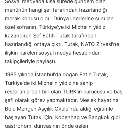
Sosyal medyada kısa sürede gündem olan
Malatya
menünün hangi şef tarafından hazırlandığı
merak konusu oldu. Dünya liderlerine sunulan
Manisa
özel sofranın, Türkiye'ye iki Michelin yıldızı
Kahramanm
kazandıran Şef Fatih Tutak tarafından
hazırlandığı ortaya çıktı. Tutak, NATO Zirvesi'ne
Mardin
ilişkin kareleri sosyal medya hesabından
Muğla
takipçileriyle paylaştı.
Muş
1985 yılında İstanbul'da doğan Fatih Tutak,
Nevşehir
Türkiye'de iki Michelin yıldızına sahip
Niğde
restoranlardan biri olan TURK'ın kurucusu ve baş
şefi olarak görev yapmaktadır. Meslek hayatına
Ordu
Bolu Mengen Aşçılık Okulu'nda aldığı eğitimle
Rize
başlayan Tutak, Çin, Kopenhag ve Bangkok gibi
gastronomi dünyasının önde gelen
Sakarya