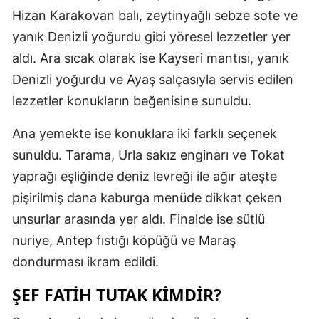
Hizan Karakovan balı, zeytinyağlı sebze sote ve
Mersin
yanık Denizli yoğurdu gibi yöresel lezzetler yer
İstanbul
aldı. Ara sıcak olarak ise Kayseri mantısı, yanık
İzmir
Denizli yoğurdu ve Ayaş salçasıyla servis edilen
lezzetler konukların beğenisine sunuldu.
Kars
Ana yemekte ise konuklara iki farklı seçenek
Kastamonu
sunuldu. Tarama, Urla sakız enginarı ve Tokat
Kayseri
yaprağı eşliğinde deniz levreği ile ağır ateşte
Kırklareli
pişirilmiş dana kaburga menüde dikkat çeken
unsurlar arasında yer aldı. Finalde ise sütlü
Kırşehir
nuriye, Antep fıstığı köpüğü ve Maraş
Kocaeli
dondurması ikram edildi.
Konya
ŞEF FATIH TUTAK KIMDIR?
Kütahya