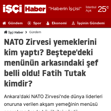
25
°
İstanbul
"Haberin İşçisi"
Açık
Adana
Gündem
Spor
Ekonomi
İşçinin Gündemi
Adıyaman
Gündem
İşçi Haber
Afyonkarahi
NATO Zirvesi yemeklerini
Ağrı
kim yaptı? Beştepe'deki
Amasya
menünün arkasındaki şef
Ankara
belli oldu! Fatih Tutak
Antalya
kimdir?
Artvin
Ankara'daki NATO Zirvesi'nde dünya liderleri
Aydın
onuruna verilen akşam yemeğinin menüsü
Balıkesir