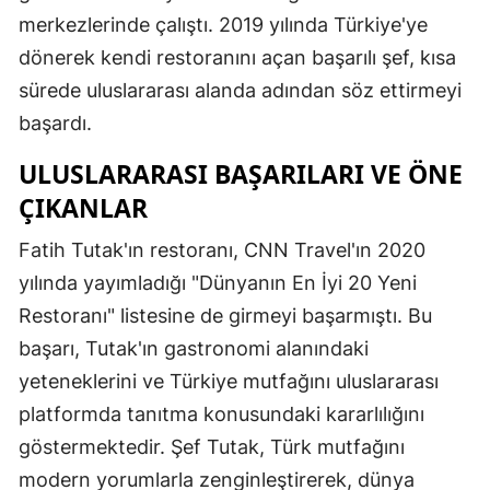
merkezlerinde çalıştı. 2019 yılında Türkiye'ye
Samsun
dönerek kendi restoranını açan başarılı şef, kısa
Siirt
sürede uluslararası alanda adından söz ettirmeyi
başardı.
Sinop
ULUSLARARASI BAŞARILARI VE ÖNE
Sivas
ÇIKANLAR
Tekirdağ
Fatih Tutak'ın restoranı, CNN Travel'ın 2020
Tokat
yılında yayımladığı "Dünyanın En İyi 20 Yeni
Trabzon
Restoranı" listesine de girmeyi başarmıştı. Bu
başarı, Tutak'ın gastronomi alanındaki
Tunceli
yeteneklerini ve Türkiye mutfağını uluslararası
Şanlıurfa
platformda tanıtma konusundaki kararlılığını
Uşak
göstermektedir. Şef Tutak, Türk mutfağını
modern yorumlarla zenginleştirerek, dünya
Van