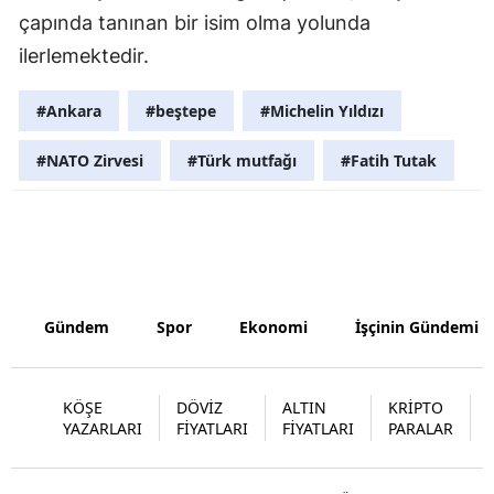
çapında tanınan bir isim olma yolunda
Yozgat
ilerlemektedir.
Zonguldak
#Ankara
#beştepe
#Michelin Yıldızı
Aksaray
#NATO Zirvesi
#Türk mutfağı
#Fatih Tutak
Bayburt
Karaman
Kırıkkale
Batman
Gündem
Spor
Ekonomi
İşçinin Gündemi
Şırnak
Bartın
KÖŞE
DÖVİZ
ALTIN
KRİPTO
YAZARLARI
FİYATLARI
FİYATLARI
PARALAR
Ardahan
Iğdır