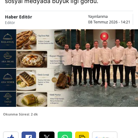
sosyal medyada büyük ilgi gördü.
Bilecik
Haber Editör
Yayınlanma
Bingöl
08 Temmuz 2026 - 14:21
Editör
Bitlis
Bolu
Burdur
Bursa
Çanakkale
Çankırı
Çorum
Okunma Süresi: 2 dk
Denizli
Diyarbakır