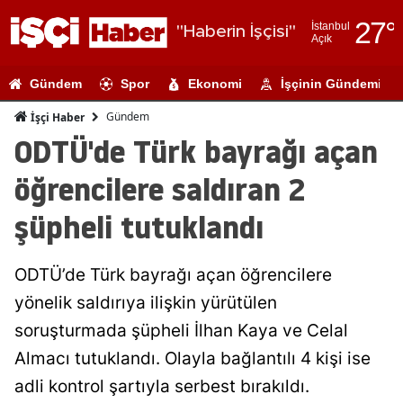
27
°
İstanbul
"Haberin İşçisi"
Açık
Adana
Gündem
Spor
Ekonomi
İşçinin Gündemi
Adıyaman
Gündem
İşçi Haber
Afyonkarahi
ODTÜ'de Türk bayrağı açan
Ağrı
öğrencilere saldıran 2
Amasya
şüpheli tutuklandı
Ankara
ODTÜ’de Türk bayrağı açan öğrencilere
Antalya
yönelik saldırıya ilişkin yürütülen
Artvin
soruşturmada şüpheli İlhan Kaya ve Celal
Aydın
Almacı tutuklandı. Olayla bağlantılı 4 kişi ise
adli kontrol şartıyla serbest bırakıldı.
Balıkesir