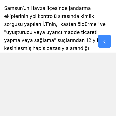
Samsun’un Havza ilçesinde jandarma
Malatya
ekiplerinin yol kontrolü sırasında kimlik
Manisa
sorgusu yapılan İ.T’nin, ''kasten öldürme'' ve
Kahramanm
''uyuşturucu veya uyarıcı madde ticareti
yapma veya sağlama'' suçlarından 12 yıl
Mardin
kesinleşmiş hapis cezasıyla arandığı
Muğla
belirlendi. Firari hükümlü, işlemlerinin
Muş
ardından cezaevine gönderildi.
Nevşehir
Damla Eroğlu
Yayınlanma
Niğde
09 Ağustos 2026 - 00:58
Editör
Ordu
Rize
Sakarya