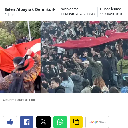
Bilecik
Selen Albayrak Demirtürk
Yayınlanma
Güncellenme
11 Mayıs 2026 - 12:43
11 Mayıs 2026 - 
Editör
Bingöl
Bitlis
Bolu
Burdur
Bursa
Çanakkale
Çankırı
Çorum
Okunma Süresi: 1 dk
Denizli
Diyarbakır