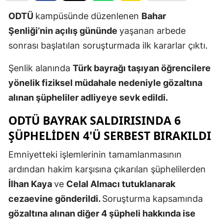
Edirne
ODTÜ
kampüsünde düzenlenen
Bahar
Şenliği’nin açılış gününde
yaşanan arbede
Elazığ
sonrası başlatılan soruşturmada ilk kararlar çıktı.
Erzincan
Şenlik alanında
Türk bayrağı taşıyan öğrencilere
Erzurum
yönelik fiziksel müdahale nedeniyle gözaltına
Eskişehir
alınan şüpheliler adliyeye sevk edildi.
Gaziantep
ODTÜ BAYRAK SALDIRISINDA 6
ŞÜPHELIDEN 4'Ü SERBEST BIRAKILDI
Giresun
Gümüşhan
Emniyetteki işlemlerinin tamamlanmasının
ardından hakim karşısına çıkarılan şüphelilerden
Hakkari
İlhan Kaya
ve
Celal Almacı tutuklanarak
Hatay
cezaevine gönderildi.
Soruşturma kapsamında
gözaltına alınan diğer 4 şüpheli hakkında ise
Isparta