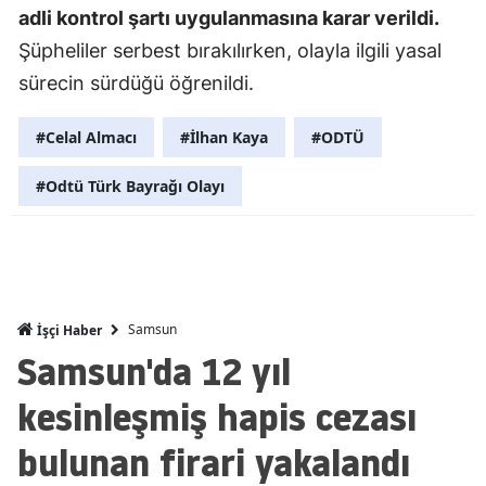
adli kontrol şartı uygulanmasına karar verildi.
Mersin
Şüpheliler serbest bırakılırken, olayla ilgili yasal
İstanbul
sürecin sürdüğü öğrenildi.
İzmir
#Celal Almacı
#İlhan Kaya
#ODTÜ
Kars
#Odtü Türk Bayrağı Olayı
Kastamonu
Kayseri
Kırklareli
Samsun
İşçi Haber
Kırşehir
Samsun'da 12 yıl
Kocaeli
kesinleşmiş hapis cezası
Konya
bulunan firari yakalandı
Kütahya