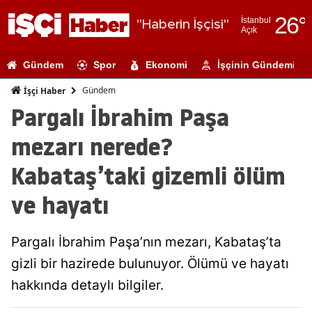
26
°
İstanbul
"Haberin İşçisi"
Açık
Adana
Gündem
Spor
Ekonomi
İşçinin Gündemi
Adıyaman
Gündem
İşçi Haber
Afyonkarahi
Pargalı İbrahim Paşa
Ağrı
mezarı nerede?
Amasya
Kabataş’taki gizemli ölüm
Ankara
ve hayatı
Antalya
Pargalı İbrahim Paşa’nın mezarı, Kabataş’ta
Artvin
gizli bir hazirede bulunuyor. Ölümü ve hayatı
Aydın
hakkında detaylı bilgiler.
Balıkesir