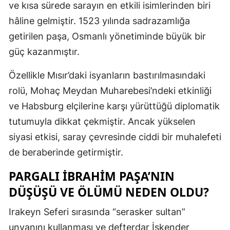
ve kısa sürede sarayın en etkili isimlerinden biri
Malatya
hâline gelmiştir. 1523 yılında sadrazamlığa
getirilen paşa, Osmanlı yönetiminde büyük bir
Manisa
güç kazanmıştır.
Kahramanm
Özellikle Mısır’daki isyanların bastırılmasındaki
Mardin
rolü, Mohaç Meydan Muharebesi’ndeki etkinliği
Muğla
ve Habsburg elçilerine karşı yürüttüğü diplomatik
tutumuyla dikkat çekmiştir. Ancak yükselen
Muş
siyasi etkisi, saray çevresinde ciddi bir muhalefeti
Nevşehir
de beraberinde getirmiştir.
Niğde
PARGALI İBRAHIM PAŞA’NIN
Ordu
DÜŞÜŞÜ VE ÖLÜMÜ NEDEN OLDU?
Rize
Irakeyn Seferi sırasında “serasker sultan”
Sakarya
unvanını kullanması ve defterdar İskender