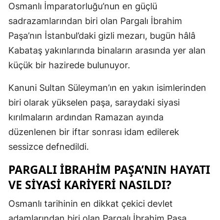
Osmanlı İmparatorluğu’nun en güçlü
Edirne
sadrazamlarından biri olan Pargalı İbrahim
Elazığ
Paşa’nın İstanbul’daki gizli mezarı, bugün hâlâ
Kabataş yakınlarında binaların arasında yer alan
Erzincan
küçük bir hazirede bulunuyor.
Erzurum
Kanuni Sultan Süleyman’ın en yakın isimlerinden
Eskişehir
biri olarak yükselen paşa, saraydaki siyasi
Gaziantep
kırılmaların ardından Ramazan ayında
düzenlenen bir iftar sonrası idam edilerek
Giresun
sessizce defnedildi.
Gümüşhan
PARGALI İBRAHIM PAŞA’NIN HAYATI
Hakkari
VE SIYASI KARIYERI NASILDI?
Hatay
Osmanlı tarihinin en dikkat çekici devlet
Isparta
adamlarından biri olan Pargalı İbrahim Paşa,