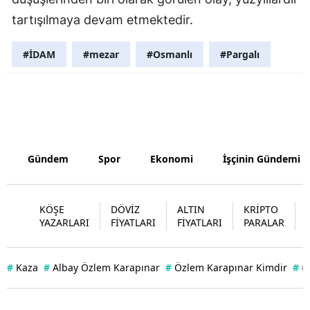
tartışılmaya devam etmektedir.
Yozgat
Zonguldak
#İDAM
#mezar
#Osmanlı
#Pargalı
Aksaray
Bayburt
Karaman
Gündem
Spor
Ekonomi
İşçinin Gündemi
Kırıkkale
Batman
KÖŞE
DÖVİZ
ALTIN
KRİPTO
YAZARLARI
FİYATLARI
FİYATLARI
PARALAR
Şırnak
Bartın
#
Kaza
#
Albay Özlem Karapınar
#
Özlem Karapınar Kimdir
#
#
Ardahan
Iğdır