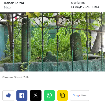
Haber Editör
Yayınlanma
Bilecik
13 Mayıs 2026 - 15:44
Editör
Bingöl
Bitlis
Bolu
Burdur
Bursa
Çanakkale
Çankırı
Okunma Süresi: 2 dk
Çorum
Denizli
Diyarbakır