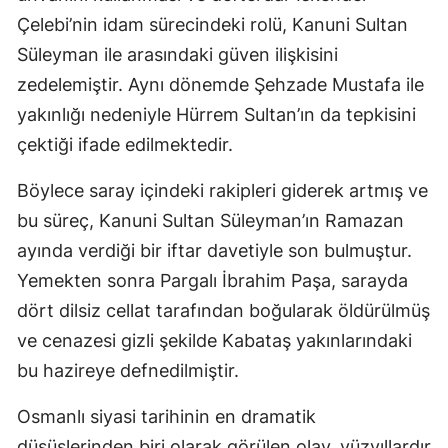
Çelebi’nin idam sürecindeki rolü, Kanuni Sultan
Samsun
Süleyman ile arasındaki güven ilişkisini
Siirt
zedelemiştir. Aynı dönemde Şehzade Mustafa ile
yakınlığı nedeniyle Hürrem Sultan’ın da tepkisini
Sinop
çektiği ifade edilmektedir.
Sivas
Böylece saray içindeki rakipleri giderek artmış ve
Tekirdağ
bu süreç, Kanuni Sultan Süleyman’ın Ramazan
Tokat
ayında verdiği bir iftar davetiyle son bulmuştur.
Yemekten sonra Pargalı İbrahim Paşa, sarayda
Trabzon
dört dilsiz cellat tarafından boğularak öldürülmüş
Tunceli
ve cenazesi gizli şekilde Kabataş yakınlarındaki
Şanlıurfa
bu hazireye defnedilmiştir.
Uşak
Osmanlı siyasi tarihinin en dramatik
Van
düşüşlerinden biri olarak görülen olay, yüzyıllardır