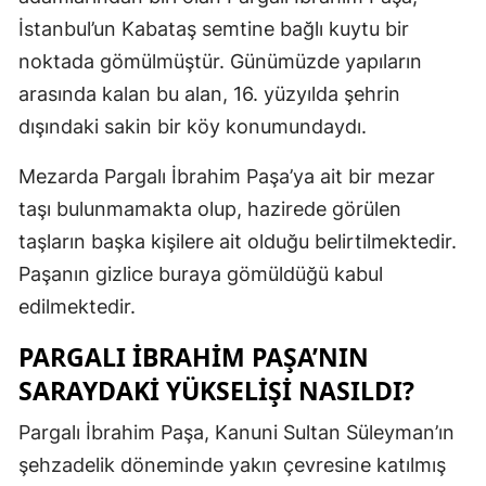
İstanbul’un Kabataş semtine bağlı kuytu bir
Mersin
noktada gömülmüştür. Günümüzde yapıların
İstanbul
arasında kalan bu alan, 16. yüzyılda şehrin
İzmir
dışındaki sakin bir köy konumundaydı.
Kars
Mezarda Pargalı İbrahim Paşa’ya ait bir mezar
taşı bulunmamakta olup, hazirede görülen
Kastamonu
taşların başka kişilere ait olduğu belirtilmektedir.
Kayseri
Paşanın gizlice buraya gömüldüğü kabul
Kırklareli
edilmektedir.
Kırşehir
PARGALI İBRAHIM PAŞA’NIN
SARAYDAKI YÜKSELIŞI NASILDI?
Kocaeli
Konya
Pargalı İbrahim Paşa, Kanuni Sultan Süleyman’ın
şehzadelik döneminde yakın çevresine katılmış
Kütahya