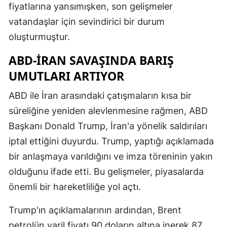
fiyatlarına yansımışken, son gelişmeler
Mersin
vatandaşlar için sevindirici bir durum
İstanbul
oluşturmuştur.
İzmir
ABD-İRAN SAVAŞINDA BARIŞ
UMUTLARI ARTIYOR
Kars
ABD ile İran arasındaki çatışmaların kısa bir
Kastamonu
süreliğine yeniden alevlenmesine rağmen, ABD
Kayseri
Başkanı Donald Trump, İran'a yönelik saldırıları
Kırklareli
iptal ettiğini duyurdu. Trump, yaptığı açıklamada
bir anlaşmaya varıldığını ve imza töreninin yakın
Kırşehir
olduğunu ifade etti. Bu gelişmeler, piyasalarda
Kocaeli
önemli bir hareketliliğe yol açtı.
Konya
Trump'ın açıklamalarının ardından, Brent
Kütahya
petrolün varil fiyatı 90 doların altına inerek 87