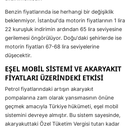
Samsun
Benzin fiyatlarında ise herhangi bir değişiklik
beklenmiyor. İstanbul'da motorin fiyatlarının 1 lira
Siirt
22 kuruşluk indirimin ardından 65 lira seviyesine
Sinop
gerilemesi öngörülüyor. Doğu'daki şehirlerde ise
Sivas
motorin fiyatları 67-68 lira seviyelerine
düşecektir.
Tekirdağ
EŞEL MOBIL SISTEMI VE AKARYAKIT
Tokat
FIYATLARI ÜZERINDEKI ETKISI
Trabzon
Petrol fiyatlarındaki artışın akaryakıt
Tunceli
pompalarına zam olarak yansımasının önüne
Şanlıurfa
geçmek amacıyla Türkiye hükümeti, eşel mobil
sistemini devreye almıştır. Bu sistem sayesinde,
Uşak
akaryakuttaki Özel Tüketim Vergisi tutarı kadar
Van