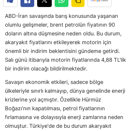
Edirne
ABD-İran savaşında barış konusunda yaşanan
Elazığ
olumlu gelişmeler, brent petrolün fiyatının 90
Erzincan
doların altına düşmesine neden oldu. Bu durum,
akaryakıt fiyatlarını etkileyerek motorin için
Erzurum
önemli bir indirim beklentisini gündeme getirdi.
Eskişehir
Salı günü itibarıyla motorin fiyatlarında 4,88 TL'lik
Gaziantep
bir indirim olacağı bildirilmektedir.
Giresun
Savaşın ekonomik etkileri, sadece bölge
ülkeleriyle sınırlı kalmayıp, dünya genelinde enerji
Gümüşhan
krizlerine yol açmıştır. Özellikle Hürmüz
Hakkari
Boğazı'nın kapatılması, petrol fiyatlarının
Hatay
fırlamasına ve dolayısıyla enerji zamlarına neden
olmuştur. Türkiye'de de bu durum akaryakıt
Isparta