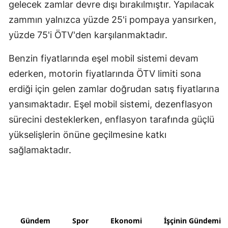
gelecek zamlar devre dışı bırakılmıştır. Yapılacak
Yozgat
zammın yalnızca yüzde 25'i pompaya yansırken,
yüzde 75'i ÖTV'den karşılanmaktadır.
Zonguldak
Benzin fiyatlarında eşel mobil sistemi devam
Aksaray
ederken, motorin fiyatlarında ÖTV limiti sona
Bayburt
erdiği için gelen zamlar doğrudan satış fiyatlarına
Karaman
yansımaktadır. Eşel mobil sistemi, dezenflasyon
sürecini desteklerken, enflasyon tarafında güçlü
Kırıkkale
yükselişlerin önüne geçilmesine katkı
Batman
sağlamaktadır.
Şırnak
Bartın
Ardahan
Gündem
Spor
Ekonomi
İşçinin Gündemi
Iğdır