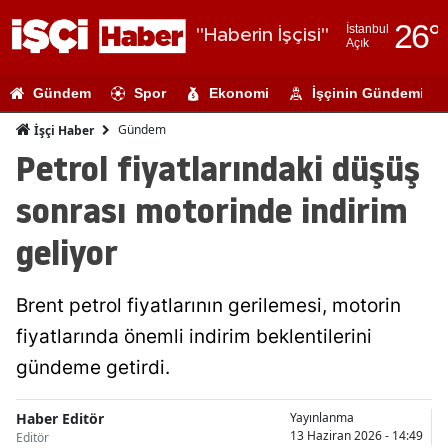
26
°
İstanbul
"Haberin İşçisi"
Açık
Adana
Gündem
Spor
Ekonomi
İşçinin Gündemi
Adıyaman
Gündem
İşçi Haber
Afyonkarahi
Petrol fiyatlarındaki düşüş
Ağrı
sonrası motorinde indirim
Amasya
geliyor
Ankara
Brent petrol fiyatlarının gerilemesi, motorin
Antalya
fiyatlarında önemli indirim beklentilerini
Artvin
gündeme getirdi.
Aydın
Haber Editör
Yayınlanma
Balıkesir
13 Haziran 2026 - 14:49
Editör