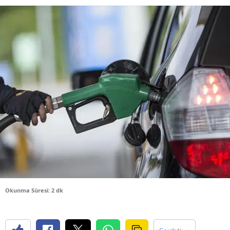
Bilecik
Bingöl
Bitlis
Bolu
Burdur
Bursa
Çanakkale
Çankırı
Çorum
Okunma Süresi: 2 dk
Denizli
Diyarbakır