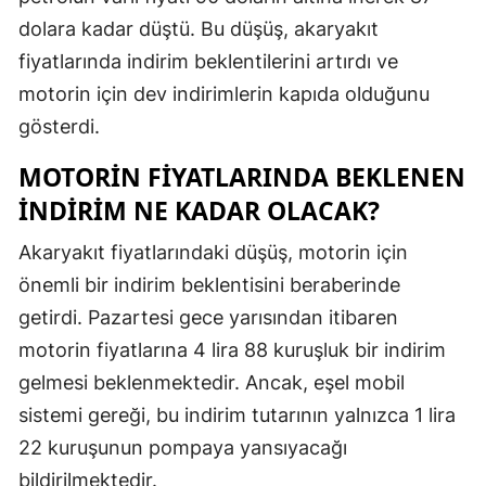
dolara kadar düştü. Bu düşüş, akaryakıt
Malatya
fiyatlarında indirim beklentilerini artırdı ve
Manisa
motorin için dev indirimlerin kapıda olduğunu
Kahramanm
gösterdi.
Mardin
MOTORIN FIYATLARINDA BEKLENEN
İNDIRIM NE KADAR OLACAK?
Muğla
Akaryakıt fiyatlarındaki düşüş, motorin için
Muş
önemli bir indirim beklentisini beraberinde
Nevşehir
getirdi. Pazartesi gece yarısından itibaren
Niğde
motorin fiyatlarına 4 lira 88 kuruşluk bir indirim
gelmesi beklenmektedir. Ancak, eşel mobil
Ordu
sistemi gereği, bu indirim tutarının yalnızca 1 lira
Rize
22 kuruşunun pompaya yansıyacağı
Sakarya
bildirilmektedir.