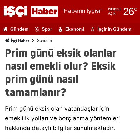
26
°
İstanbul
"Haberin İşçisi"
Açık
Adana
Gündem
Spor
Ekonomi
İşçinin Gündemi
Adıyaman
Gündem
İşçi Haber
Afyonkarahi
Prim günü eksik olanlar
Ağrı
nasıl emekli olur? Eksik
Amasya
prim günü nasıl
Ankara
tamamlanır?
Antalya
Prim günü eksik olan vatandaşlar için
Artvin
emeklilik yolları ve borçlanma yöntemleri
Aydın
hakkında detaylı bilgiler sunulmaktadır.
Balıkesir