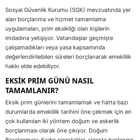
Mersin
Sosyal Güvenlik Kurumu (SGK) mevzuatında yer
alan borçlanma ve hizmet tamamlama
İstanbul
uygulamaları, prim eksikliği olan kişilerin
İzmir
imdadına yetişiyor. Vatandaşlar geçmişte
çalışamadıkları veya yasa kapsamında
Kars
değerlendirilebilen süreleri borçlanarak emeklilik
Kastamonu
hakkı elde edebiliyor.
Kayseri
EKSIK PRIM GÜNÜ NASIL
Kırklareli
TAMAMLANIR?
Kırşehir
Eksik prim günlerini tamamlamak ve hatta bazı
Kocaeli
durumlarda emeklilik tarihini öne çekmek için en
çok kullanılan iki yöntem doğum ve askerlik
Konya
borçlanması olarak öne çıkıyor. Doğum
Kütahya
Borçlanması: Kadın sigortalılar, sigorta başlangıç