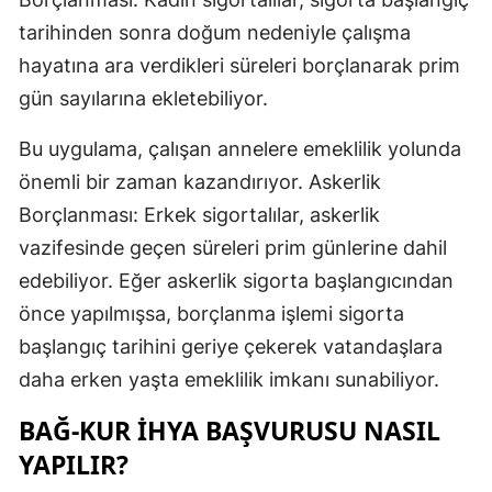
tarihinden sonra doğum nedeniyle çalışma
Malatya
hayatına ara verdikleri süreleri borçlanarak prim
Manisa
gün sayılarına ekletebiliyor.
Kahramanm
Bu uygulama, çalışan annelere emeklilik yolunda
Mardin
önemli bir zaman kazandırıyor. Askerlik
Borçlanması: Erkek sigortalılar, askerlik
Muğla
vazifesinde geçen süreleri prim günlerine dahil
Muş
edebiliyor. Eğer askerlik sigorta başlangıcından
Nevşehir
önce yapılmışsa, borçlanma işlemi sigorta
başlangıç tarihini geriye çekerek vatandaşlara
Niğde
daha erken yaşta emeklilik imkanı sunabiliyor.
Ordu
BAĞ-KUR İHYA BAŞVURUSU NASIL
Rize
YAPILIR?
Sakarya