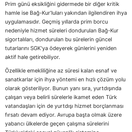
Prim günü eksikliğini gidermede bir diğer kritik
Samsun
hamle ise Bağ-Kur'luları yakından ilgilendiren ihya
uygulamasıdır. Geçmiş yıllarda prim borcu
Siirt
nedeniyle hizmet süreleri dondurulan Bağ-Kur
Sinop
sigortalıları, dondurulan bu sürelerin güncel
Sivas
tutarlarını SGK'ya ödeyerek günlerini yeniden
aktif hale getirebiliyor.
Tekirdağ
Özellikle emekliliğine az süresi kalan esnaf ve
Tokat
sanatkarlar için ihya yöntemi en hızlı çözüm yolu
Trabzon
olarak gösteriliyor. Bunun yanı sıra, yurtdışında
Tunceli
çalışan veya belirli sürelerle ikamet eden Türk
vatandaşları için de yurtdışı hizmet borçlanması
Şanlıurfa
fırsatı devam ediyor. Avrupa başta olmak üzere
Uşak
yabancı ülkelerde geçen çalışma sürelerini
Van