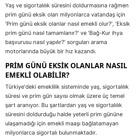
Yaş ve sigortalılık süresini doldurmasına rağmen
Edirne
prim günü eksik olan milyonlarca vatandaş için
Elazığ
'Prim günü eksik olanlar nasıl emekli olur?', 'Eksik
prim günü nasıl tamamlanır?' ve 'Bağ-Kur ihya
Erzincan
başvurusu nasıl yapılır?' sorguları arama
Erzurum
motorlarında büyük bir hız kazandı.
Eskişehir
PRIM GÜNÜ EKSIK OLANLAR NASIL
Gaziantep
EMEKLI OLABILIR?
Giresun
Türkiye'deki emeklilik sisteminde yaş, sigortalılık
Gümüşhan
süresi ve prim gün sayısı olmak üzere üç temel
şart aranıyor. Bu şartlardan yaş ve sigortalılık
Hakkari
süresini doldurduğu halde yeterli prim gününe
Hatay
ulaşamadığı için emekli maaşı bağlatamayan
milyonlarca sigortalı bulunmaktadır.
Isparta