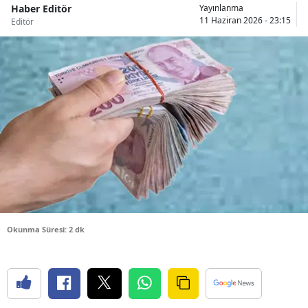
Haber Editör
Yayınlanma
Bilecik
11 Haziran 2026 - 23:15
Editör
Bingöl
Bitlis
Bolu
Burdur
Bursa
Çanakkale
Çankırı
Okunma Süresi: 2 dk
Çorum
Denizli
Diyarbakır