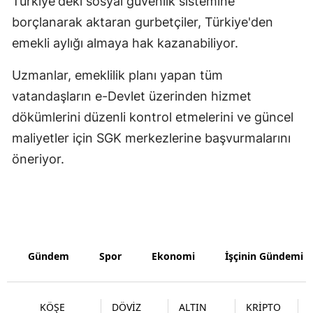
Türkiye'deki sosyal güvenlik sistemine
borçlanarak aktaran gurbetçiler, Türkiye'den
Yozgat
emekli aylığı almaya hak kazanabiliyor.
Zonguldak
Uzmanlar, emeklilik planı yapan tüm
Aksaray
vatandaşların e-Devlet üzerinden hizmet
Bayburt
dökümlerini düzenli kontrol etmelerini ve güncel
maliyetler için SGK merkezlerine başvurmalarını
Karaman
öneriyor.
Kırıkkale
Batman
Şırnak
Bartın
Gündem
Spor
Ekonomi
İşçinin Gündemi
Ardahan
KÖŞE
DÖVİZ
ALTIN
KRİPTO
Iğdır