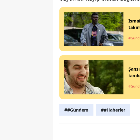
Ismai
takı
#Gün
Şansı
kimle
#Gün
##Gündem
##Haberler