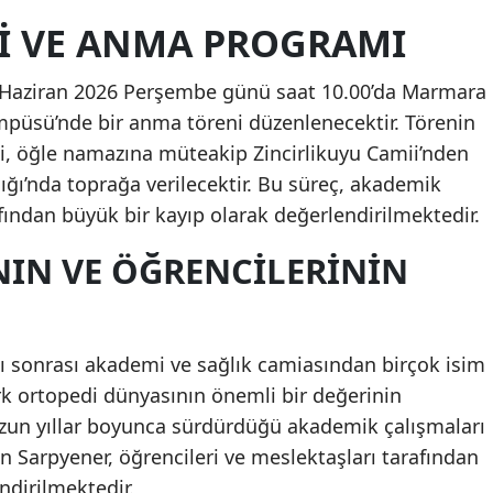
I VE ANMA PROGRAMI
Malatya
Manisa
25 Haziran 2026 Perşembe günü saat 10.00’da Marmara
mpüsü’nde bir anma töreni düzenlenecektir. Törenin
Kahramanmaraş
i, öğle namazına müteakip Zincirlikuyu Camii’nden
Mardin
lığı’nda toprağa verilecektir. Bu süreç, akademik
afından büyük bir kayıp olarak değerlendirilmektedir.
Muğla
NIN VE ÖĞRENCILERININ
Muş
Nevşehir
Niğde
atı sonrası akademi ve sağlık camiasından birçok isim
rk ortopedi dünyasının önemli bir değerinin
Ordu
 Uzun yıllar boyunca sürdürdüğü akademik çalışmaları
Rize
an Sarpyener, öğrencileri ve meslektaşları tarafından
ndirilmektedir.
Sakarya