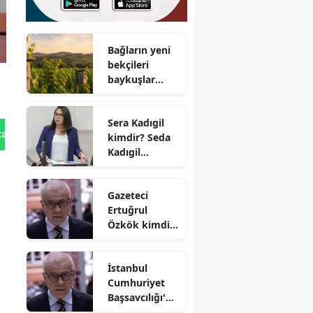
Bağların yeni
bekçileri
baykuşlar
oldu : 500’den
fazla yuva
Sera Kadıgil
kutusu
tan Gönder
kimdir? Seda
kuruldu
Kadıgil
hakkında
neden
Gazeteci
soruşturma
Ertuğrul
açıldı? Seda
Özkök kimdir,
Kadıgil aslen
kaç yaşında ve
nereli?
nereli?
İstanbul
Cumhuriyet
Başsavcılığı'nd
an Ertuğrul