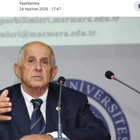
Yayınlanma
Bilecik
24 Haziran 2026 - 17:47
Bingöl
Bitlis
Bolu
Burdur
Bursa
Çanakkale
Çankırı
Çorum
Denizli
Diyarbakır