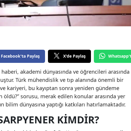
Edirne
Elazığ
Erzincan
Erzurum
Eskişehir
Facebook'ta Paylaş
X'de Paylaş
Whatsapp'
Gaziantep
at haberi, akademi dünyasında ve öğrencileri arasında
ştur. Türk mühendislik ve tıp alanında önemli bir
Giresun
 ve kariyeri, bu kayıptan sonra yeniden gündeme
Gümüşhane
n öldü?” sorusu, merak edilen konular arasında yer
Hakkari
n bilim dünyasına yaptığı katkıları hatırlamaktadır.
Hatay
 SARPYENER KIMDIR?
Isparta