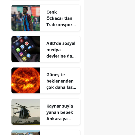
Özkök
Cenk
hakkında
Özkacar'dan
soruşturma
Trabzonspor
açıklaması :
i
Yeni transfer
ABD'de sosyal
olmuş gibi
medya
değil
devlerine dava
: 4 gencin
ailesi şirketleri
Güneş'te
suçladı
beklenenden
çok daha fazla
gümüş
bulundu
Kaynar suyla
yanan bebek
Ankara'ya
helikopter
ambulansla