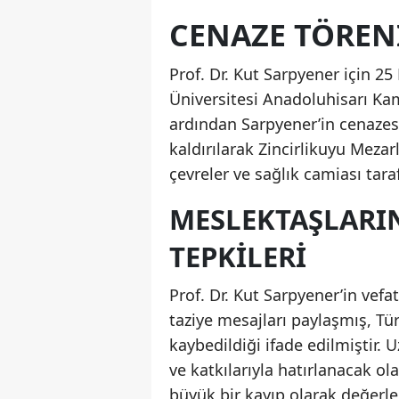
CENAZE TÖREN
Prof. Dr. Kut Sarpyener için 
Üniversitesi Anadoluhisarı Ka
ardından Sarpyener’in cenazes
kaldırılarak Zincirlikuyu Mezar
çevreler ve sağlık camiası tar
MESLEKTAŞLARI
TEPKILERI
Prof. Dr. Kut Sarpyener’in vef
taziye mesajları paylaşmış, Tü
kaybedildiği ifade edilmiştir.
ve katkılarıyla hatırlanacak ol
büyük bir kayıp olarak değerle