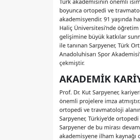
Türk akademisinin önemli isimle
boyunca ortopedi ve travmatol
akademisyendir. 91 yaşında ha
Haliç Üniversitesi’nde öğretim
gelişimine büyük katkılar sun
ile tanınan Sarpyener, Türk Ort
Anadoluhisarı Spor Akademisi’
çekmiştir.
AKADEMIK KARIY
Prof. Dr. Kut Sarpyener, kariye
önemli projelere imza atmıştır
ortopedi ve travmatoloji alanı
Sarpyener, Türkiye’de ortopedi 
Sarpyener de bu mirası devam 
akademisyene ilham kaynağı o