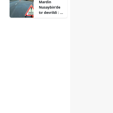
Mardin
sevk edildi
Nusaybin'de
tır devrildi : 2
yaralı