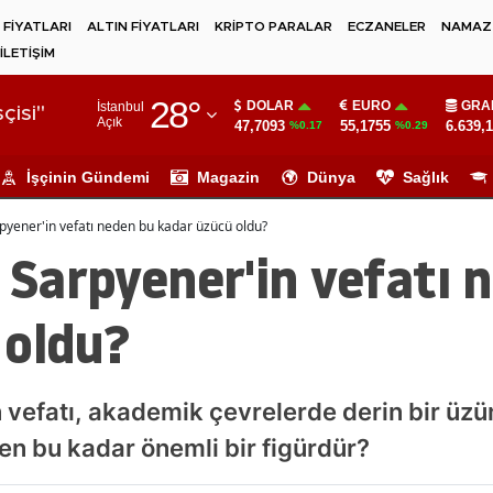
 FİYATLARI
ALTIN FİYATLARI
KRİPTO PARALAR
ECZANELER
NAMAZ 
İLETİŞİM
Adana
28
°
DOLAR
EURO
GRA
İstanbul
Adıyaman
çisi"
Açık
47,7093
55,1755
6.639,
%0.17
%0.29
Afyonkarahisar
İşçinin Gündemi
Magazin
Dünya
Sağlık
Ağrı
arpyener'in vefatı neden bu kadar üzücü oldu?
Amasya
t Sarpyener'in vefatı 
Ankara
 oldu?
Antalya
Artvin
n vefatı, akademik çevrelerde derin bir üzün
Aydın
n bu kadar önemli bir figürdür?
Balıkesir