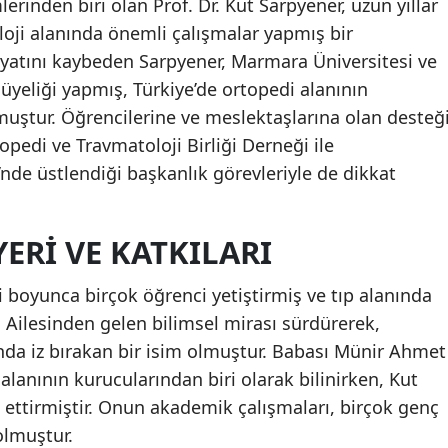
rinden biri olan Prof. Dr. Kut Sarpyener, uzun yıllar
Mersin
oji alanında önemli çalışmalar yapmış bir
yatını kaybeden Sarpyener, Marmara Üniversitesi ve
İstanbul
 üyeliği yapmış, Türkiye’de ortopedi alanının
İzmir
muştur. Öğrencilerine ve meslektaşlarına olan desteğ
opedi ve Travmatoloji Birliği Derneği ile
Kars
nde üstlendiği başkanlık görevleriyle de dikkat
Kastamonu
Kayseri
ERI VE KATKILARI
Kırklareli
ri boyunca birçok öğrenci yetiştirmiş ve tıp alanında
Kırşehir
. Ailesinden gelen bilimsel mirası sürdürerek,
nda iz bırakan bir isim olmuştur. Babası Münir Ahmet
Kocaeli
alanının kurucularından biri olarak bilinirken, Kut
Konya
ettirmiştir. Onun akademik çalışmaları, birçok genç
lmuştur.
Kütahya