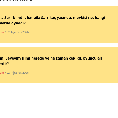
Samsun
la Sarr kimdir, Ismaila Sarr kaç yaşında, mevkisi ne, hangi
Siirt
mlarda oynadı?
Sinop
dem
/ 02 Ağustos 2026
Sivas
Tekirdağ
mı Seveyim filmi nerede ve ne zaman çekildi, oyuncuları
Tokat
rdir?
dem
/ 02 Ağustos 2026
Trabzon
Tunceli
Şanlıurfa
Uşak
Van