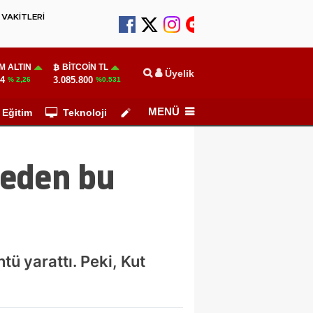
VAKİTLERİ
M ALTIN
BITCOIN TL
Üyelik
14
3.085.800
% 2,26
%0.531
MENÜ
Eğitim
Teknoloji
Köşe Yazarları
neden bu
tü yarattı. Peki, Kut