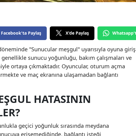
Edirne
Elazığ
Erzincan
Facebook'ta Paylaş
X'de Paylaş
Whatsapp'
Erzurum
döneminde "Sunucular meşgul" uyarısıyla oyuna giriş
 genellikle sunucu yoğunluğu, bakım çalışmaları ve
Eskişehir
iyle ortaya çıkmaktadır. Oyuncular, oturum açma
Gaziantep
örmekte ve maç ekranına ulaşamadan bağlantı
Giresun
Gümüşhane
ŞGUL HATASININ
Hakkari
LER?
Hatay
unlukla geçici yoğunluk sırasında meydana
Isparta
unucuya erişemediğinde, bağlantı isteği