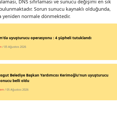
ulaması, DNS sıfırlaması ve sunucu değişimi en sık
bulunmaktadır. Sorun sunucu kaynaklı olduğunda,
Yozgat
onra yeniden normale dönmektedir.
Zonguldak
Aksaray
'da uyuşturucu operasyonu : 4 şüpheli tutuklandı
Bayburt
m
/ 05 Ağustos 2026
Karaman
Kırıkkale
Batman
esgut Belediye Başkan Yardımcısı Kerimoğlu'nun uyuşturucu
sonucu belli oldu
Şırnak
dem
/ 05 Ağustos 2026
Bartın
Ardahan
Iğdır