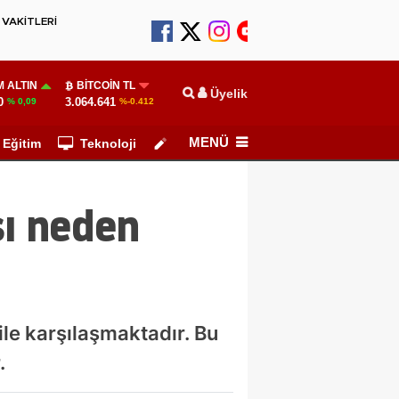
VAKİTLERİ
 ALTIN
BITCOIN TL
Üyelik
0
3.064.641
% 0,09
%-0.412
MENÜ
Eğitim
Teknoloji
Köşe Yazarları
ı neden
le karşılaşmaktadır. Bu
.