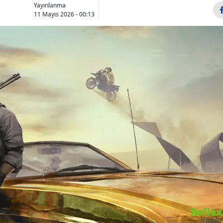
Yayınlanma
Bilecik
11 Mayıs 2026 - 00:13
Bingöl
Bitlis
Bolu
Burdur
Bursa
Çanakkale
Çankırı
Çorum
Denizli
Diyarbakır