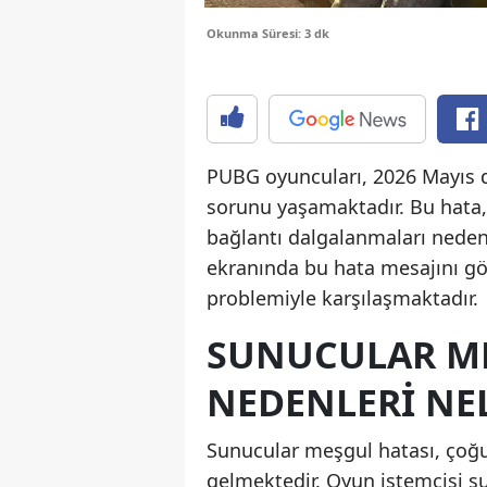
Okunma Süresi: 3 dk
PUBG oyuncuları, 2026 Mayıs 
sorunu yaşamaktadır. Bu hata,
bağlantı dalgalanmaları neden
ekranında bu hata mesajını g
problemiyle karşılaşmaktadır.
SUNUCULAR ME
NEDENLERI NE
Sunucular meşgul hatası, çoğ
gelmektedir. Oyun istemcisi s