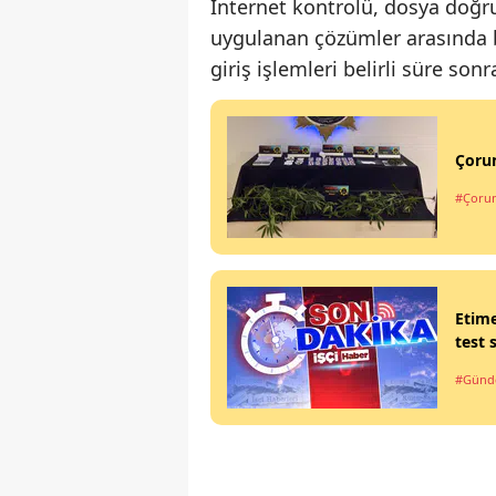
İnternet kontrolü, dosya doğr
uygulanan çözümler arasında 
giriş işlemleri belirli süre s
Çorum
#Çoru
Etim
test 
#Gün