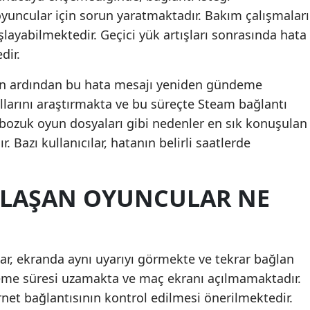
uncular için sorun yaratmaktadır. Bakım çalışmaları
Mersin
şlayabilmektedir. Geçici yük artışları sonrasında hata
İstanbul
dir.
İzmir
in ardından bu hata mesajı yeniden gündeme
llarını araştırmakta ve bu süreçte Steam bağlantı
Kars
 bozuk oyun dosyaları gibi nedenler en sık konuşulan
Kastamonu
 Bazı kullanıcılar, hatanın belirli saatlerde
Kayseri
ŞILAŞAN OYUNCULAR NE
Kırklareli
Kırşehir
Kocaeli
r, ekranda aynı uyarıyı görmekte ve tekrar bağlan
Konya
me süresi uzamakta ve maç ekranı açılmamaktadır.
net bağlantısının kontrol edilmesi önerilmektedir.
Kütahya