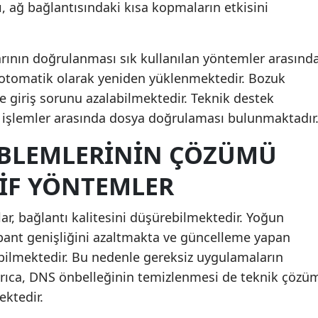
 ağ bağlantısındaki kısa kopmaların etkisini
Malatya
Manisa
ının doğrulanması sık kullanılan yöntemler arasınd
 otomatik olarak yeniden yüklenmektedir. Bozuk
Kahramanmaraş
de giriş sorunu azalabilmektedir. Teknik destek
Mardin
n işlemler arasında dosya doğrulaması bulunmaktadır
Muğla
OBLEMLERININ ÇÖZÜMÜ
Muş
TIF YÖNTEMLER
Nevşehir
r, bağlantı kalitesini düşürebilmektedir. Yoğun
Niğde
bant genişliğini azaltmakta ve güncelleme yapan
Ordu
abilmektedir. Bu nedenle gereksiz uygulamaların
yrıca, DNS önbelleğinin temizlenmesi de teknik çözü
Rize
ektedir.
Sakarya