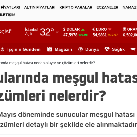
 FİYATLARI
ALTIN FİYATLARI
KRİPTO PARALAR
ECZANELER
NAMAZ 
İLETİŞİM
Adana
32
°
DOLAR
EURO
GRAM
İstanbul
Adıyaman
çisi"
Açık
47,5978
54,9861
6.502,0
%0.05
%-0.07
Afyonkarahisar
İşçinin Gündemi
Magazin
Dünya
Sağlık
Ağrı
nda meşgul hatası neden oluyor ve çözümleri nelerdir?
Amasya
larında meşgul hatas
Ankara
zümleri nelerdir?
Antalya
Artvin
ayıs döneminde sunucular meşgul hatası i
Aydın
ümleri detaylı bir şekilde ele alınmaktadır
Balıkesir