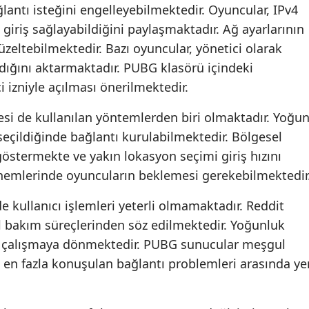
lantı isteğini engelleyebilmektedir. Oyuncular, IPv4
Samsun
giriş sağlayabildiğini paylaşmaktadır. Ağ ayarlarının
düzeltebilmektedir. Bazı oyuncular, yönetici olarak
Siirt
dığını aktarmaktadır. PUBG klasörü içindeki
Sinop
i izniyle açılması önerilmektedir.
Sivas
esi de kullanılan yöntemlerden biri olmaktadır. Yoğu
 seçildiğinde bağlantı kurulabilmektedir. Bölgesel
Tekirdağ
göstermekte ve yakın lokasyon seçimi giriş hızını
Tokat
nemlerinde oyuncuların beklemesi gerekebilmektedir
Trabzon
e kullanıcı işlemleri yeterli olmamaktadır. Reddit
Tunceli
il bakım süreçlerinden söz edilmektedir. Yoğunluk
 çalışmaya dönmektedir. PUBG sunucular meşgul
Şanlıurfa
en fazla konuşulan bağlantı problemleri arasında ye
Uşak
Van