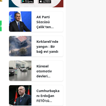
AK Parti
Sözcüsü
tan Gönder
Çelik'ten
'çerçeve
yasaya' ilişkin
Kırklareli'nde
kritik
yangın : Bir
açıklama
bağ evi yandı
Küresel
otomotiv
devleri
listesinde Çin
rüzgarı : İlk
Cumhurbaşka
10'da 3 marka
nı Erdoğan
yer aldı
FETÖ'cü
Karatepe'den