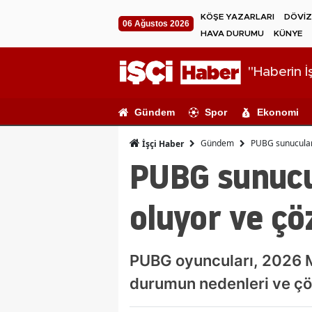
KÖŞE YAZARLARI
DÖVİZ
06 Ağustos 2026
HAVA DURUMU
KÜNYE
"Haberin İş
Gündem
Spor
Ekonomi
Gündem
PUBG sunucuları
İşçi Haber
PUBG sunucu
oluyor ve çö
PUBG oyuncuları, 2026 M
durumun nedenleri ve çöz