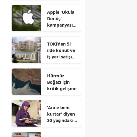
şikayetçi oldu
Apple 'Okula
Dönüş'
kampanyası
ne zaman
başlıyor?
TOKİ’den 51
Öğrenci
ilde konut ve
indirimi
iş yeri satışı
avantajlı mı?
için dev
kampanya
Hürmüz
başlatıldı mı?
Boğazı için
kritik gelişme
'Anne beni
kurtar' diyen
30 yaşındaki
Okan
Akşit'ten