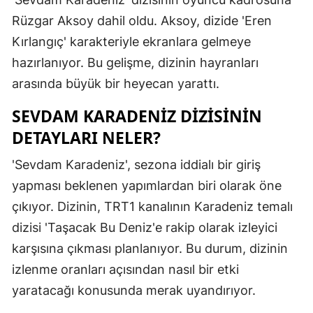
Edirne
Rüzgar Aksoy dahil oldu. Aksoy, dizide 'Eren
Kırlangıç' karakteriyle ekranlara gelmeye
Elazığ
hazırlanıyor. Bu gelişme, dizinin hayranları
Erzincan
arasında büyük bir heyecan yarattı.
Erzurum
SEVDAM KARADENIZ DIZISININ
Eskişehir
DETAYLARI NELER?
Gaziantep
'Sevdam Karadeniz', sezona iddialı bir giriş
yapması beklenen yapımlardan biri olarak öne
Giresun
çıkıyor. Dizinin, TRT1 kanalının Karadeniz temalı
Gümüşhan
dizisi 'Taşacak Bu Deniz'e rakip olarak izleyici
Hakkari
karşısına çıkması planlanıyor. Bu durum, dizinin
izlenme oranları açısından nasıl bir etki
Hatay
yaratacağı konusunda merak uyandırıyor.
Isparta