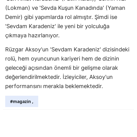
(Lokman) ve 'Sevda Kuşun Kanadında' (Yaman
Samsun
Demir) gibi yapımlarda rol almıştır. Şimdi ise
Siirt
'Sevdam Karadeniz' ile yeni bir yolculuğa
çıkmaya hazırlanıyor.
Sinop
Sivas
Rüzgar Aksoy'un 'Sevdam Karadeniz' dizisindeki
rolü, hem oyuncunun kariyeri hem de dizinin
Tekirdağ
geleceği açısından önemli bir gelişme olarak
Tokat
değerlendirilmektedir. İzleyiciler, Aksoy'un
Trabzon
performansını merakla beklemektedir.
Tunceli
#magazin ,
Şanlıurfa
Uşak
Van