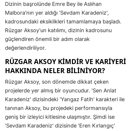
Dizinin başrolünde Emre Bey ile Aslıhan
Mersin
Malbora'nın yer aldığı 'Sevdam Karadeniz',
İstanbul
kadrosundaki eksiklikleri tamamlamaya başladı.
Rüzgar Aksoy'un katılımı, dizinin kadrosunu
İzmir
güçlendiren önemli bir adım olarak
Kars
değerlendiriliyor.
Kastamonu
RÜZGAR AKSOY KIMDIR VE KARIYERI
Kayseri
HAKKINDA NELER BILINIYOR?
Kırklareli
Rüzgar Aksoy, son dönemde dikkat çeken
projelerde yer almış bir oyuncudur. 'Sen Anlat
Kırşehir
Karadeniz' dizisindeki 'Yangaz Fatih' karakteri ile
Kocaeli
tanınan Aksoy, bu projedeki performansıyla
Konya
geniş bir izleyici kitlesine ulaşmıştır. Şimdi ise
'Sevdam Karadeniz' dizisinde 'Eren Kırlangıç'
Kütahya