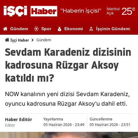
25
°
İstanbul
"Haberin İşçisi"
Açık
Adana
Gündem
Spor
Ekonomi
İşçinin Gündemi
Adıyaman
Gündem
İşçi Haber
Afyonkarahi
Sevdam Karadeniz dizisinin
Ağrı
kadrosuna Rüzgar Aksoy
Amasya
katıldı mı?
Ankara
NOW kanalının yeni dizisi Sevdam Karadeniz,
Antalya
oyuncu kadrosuna Rüzgar Aksoy'u dahil etti.
Artvin
Haber Editör
Aydın
Yayınlanma
Güncellenme
05 Haziran 2026 - 23:49
05 Haziran 2026 - 23:51
Editör
Balıkesir