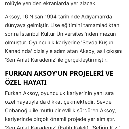
rolüyle yeniden ekranlarda yer alacak.
Malatya
Aksoy, 16 Nisan 1994 tarihinde Adıyaman’da
Manisa
dünyaya gelmiştir. Lise eğitimini tamamladıktan
Kahramanm
sonra İstanbul Kültür Üniversitesi'nden mezun
olmuştur. Oyunculuk kariyerine 'Sevda Kuşun
Mardin
Kanadında' dizisiyle adım atan Aksoy, asıl çıkışını
Muğla
'Sen Anlat Karadeniz' ile gerçekleştirmiştir.
Muş
FURKAN AKSOY'UN PROJELERI VE
Nevşehir
ÖZEL HAYATI
Niğde
Furkan Aksoy, oyunculuk kariyerinin yanı sıra
özel hayatıyla da dikkat çekmektedir. Sevde
Ordu
Çobanoğlu ile mutlu bir evlilik sürdüren Aksoy,
Rize
kariyerinde birçok önemli projede yer almıştır.
Sakarya
'Sen Anlat Karadeniz' (Fatih Kaleli), 'Sefirin Kızı'