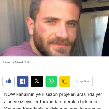
Bilecik
Bingöl
Bitlis
Bolu
Burdur
Bursa
Okunma Süresi: 2 dk
Çanakkale
Çankırı
Çorum
NOW kanalının yeni sezon projeleri arasında yer
Denizli
alan ve izleyiciler tarafından merakla beklenen
Diyarbakır
'Sevdam Karadeniz' dizisinin oyuncu kadrosuna