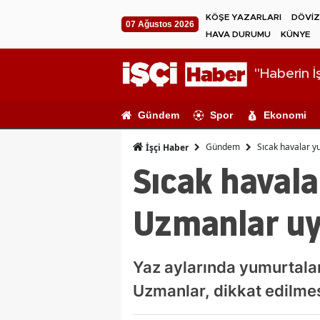
KÖŞE YAZARLARI
DÖVİZ
07 Ağustos 2026
HAVA DURUMU
KÜNYE
"Haberin İş
Gündem
Spor
Ekonomi
Gündem
Sıcak havalar y
İşçi Haber
Sıcak havala
Uzmanlar uy
Yaz aylarında yumurtalar
Uzmanlar, dikkat edilmes