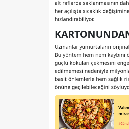
alt raflarda saklanmasının d
her açılışta sıcaklık değişimi
hızlandırabiliyor.
KARTONUNDAN
Uzmanlar yumurtaların orijinal
Bu yöntem hem nem kaybını ön
güçlü kokuları çekmesini engel
edilmemesi nedeniyle milyonlar
basit önlemlerle hem sağlık ris
önüne geçilebileceğini söylüyo
Valen
miras
#Gün