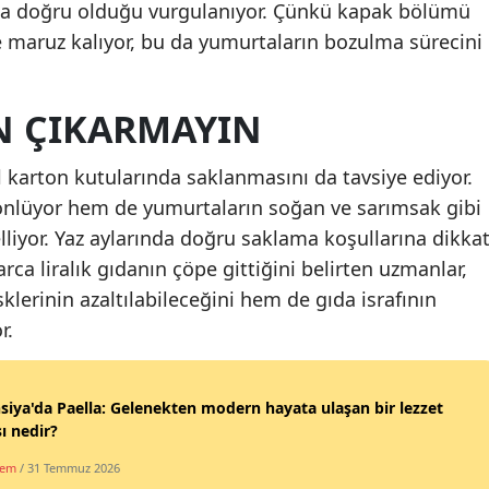
aha doğru olduğu vurgulanıyor. Çünkü kapak bölümü
Malatya
ne maruz kalıyor, bu da yumurtaların bozulma sürecini
Manisa
 ÇIKARMAYIN
Kahramanmaraş
Mardin
 karton kutularında saklanmasını da tavsiye ediyor.
lüyor hem de yumurtaların soğan ve sarımsak gibi
Muğla
liyor. Yaz aylarında doğru saklama koşullarına dikka
Muş
ca liralık gıdanın çöpe gittiğini belirten uzmanlar,
klerinin azaltılabileceğini hem de gıda israfının
Nevşehir
r.
Niğde
Ordu
siya'da Paella: Gelenekten modern hayata ulaşan bir lezzet
ı nedir?
Rize
dem
/ 31 Temmuz 2026
Sakarya