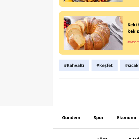
Keki 
kek s
#Yaşa
#Kahvaltı
#keşfet
#sıcak
Gündem
Spor
Ekonomi