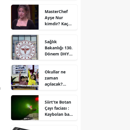
oldu?
MasterChef
Ayşe Nur
kimdir? Kaç
yaşında ve
nereli?
Sağlık
Bakanlığı 130.
Dönem DHY
kurası ne
zaman
Okullar ne
çekilecek?
zaman
Sonuçlar ne
açılacak?
zaman
a
2026-2027
açıklanacak?
eğitim
Siirt'te Botan
öğretim yılı
Çayı faciası :
okul açılış
Kaybolan baba
tarihleri
ve 12
yaşındaki