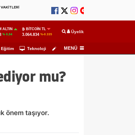
VAKİTLERİ
 ALTIN
BITCOIN TL
Üyelik
8
3.064.834
% 0,04
%-0.335
MENÜ
Eğitim
Teknoloji
Köşe Yazarları
 ediyor mu?
ük önem taşıyor.