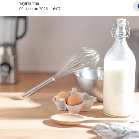
Yayınlanma
Bilecik
09 Haziran 2026 - 16:07
Bingöl
Bitlis
Bolu
Burdur
Bursa
Çanakkale
Çankırı
Çorum
Denizli
Diyarbakır