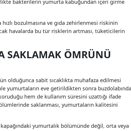
rlikte bakterilerin yumurta kabuğundan içeri girme
Mersin
İstanbul
ızlı bozulmasına ve gıda zehirlenmesi riskinin
cak havalarda bu tür risklerin artması, tüketicilerin
İzmir
Kars
A SAKLAMAK ÖMRÜNÜ
Kastamonu
Kayseri
n olduğunca sabit sıcaklıkta muhafaza edilmesi
Kırklareli
enle yumurtaların eve getirildikten sonra buzdolabınd
Kırşehir
koruduğu hem de kullanım süresini uzattığı ifade
Kocaeli
ölümlerinde saklanması, yumurtaların kalitesini
Konya
 kapağındaki yumurtalık bölümünde değil, orta veya
Kütahya