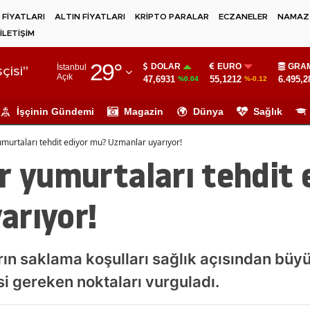
 FİYATLARI
ALTIN FİYATLARI
KRİPTO PARALAR
ECZANELER
NAMAZ 
İLETİŞİM
Adana
29
°
DOLAR
EURO
GRAM
İstanbul
Adıyaman
çisi"
Açık
47,6931
55,1212
6.495,2
%0.04
%-0.12
Afyonkarahisar
İşçinin Gündemi
Magazin
Dünya
Sağlık
Ağrı
umurtaları tehdit ediyor mu? Uzmanlar uyarıyor!
Amasya
r yumurtaları tehdit
Ankara
arıyor!
Antalya
Artvin
ın saklama koşulları sağlık açısından büy
Aydın
i gereken noktaları vurguladı.
Balıkesir