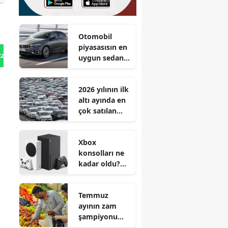
Otomobil
piyasasısın en
tan Gönder
uygun sedan
tipi aracı!
Egea'dan
2026 yılının ilk
80.900 TL daha
altı ayında en
ucuz!
çok satılan
otomobil
markaları belli
Xbox
oldu
konsolları ne
kadar oldu?
Zam yapılacak
mı?
Temmuz
ayının zam
şampiyonu
hangi ürün