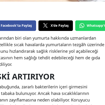
Edirne
Elazığ
Erzincan
Facebook'ta Paylaş
X'de Paylaş
Whatsapp'
Erzurum
larından biri olan yumurta hakkında uzmanlardan
Özellikle sıcak havalarda yumurtaların tezgâh üzerinde
Eskişehir
unu hızlandırarak sağlık risklerine yol açabileceği
Gaziantep
hatasının hem sağlığı tehdit edebileceği hem de gıda
Giresun
iliyor.
Gümüşhane
SKI ARTIRIYOR
Hakkari
uğunda, zararlı bakterilerin içeri girmesini
Hatay
 tabaka bulunuyor. Ancak hava sıcaklıklarının
nın zayıflamasına neden olabiliyor. Koruyucu
Isparta