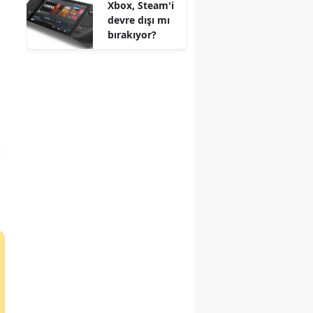
Xbox, Steam'i
oğlunun
devre dışı mı
cansız bedeni
bırakıyor?
bulundu
t