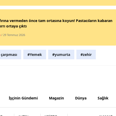
Samsun
Siirt
fırına vermeden önce tam ortasına koyun! Pastacıların kabaran
ırrı ortaya çıktı
Sinop
m
/ 29 Temmuz 2026
Sivas
Tekirdağ
 çarpması
#Yemek
#yumurta
#zehir
Tokat
Trabzon
Tunceli
Şanlıurfa
İşçinin Gündemi
Magazin
Dünya
Sağlık
Uşak
Van