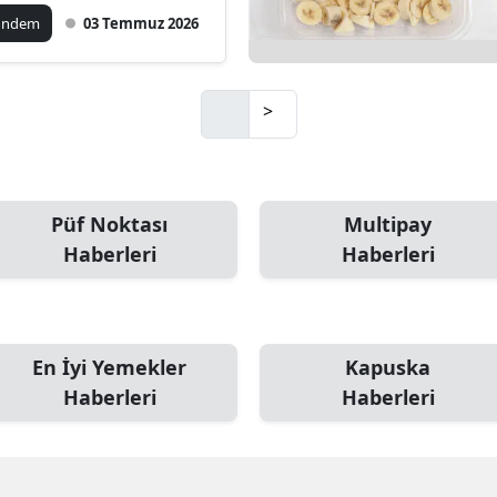
ündem
03 Temmuz 2026
Mersin
İstanbul
>
İzmir
Kars
Kastamonu
Püf Noktası
Multipay
Haberleri
Haberleri
Kayseri
Kırklareli
Kırşehir
En İyi Yemekler
Kapuska
Haberleri
Haberleri
Kocaeli
Konya
Kütahya