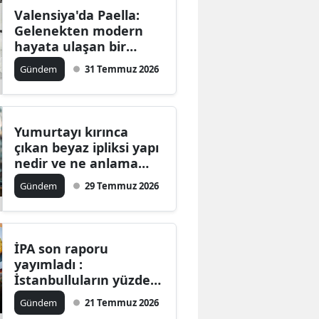
Valensiya'da Paella:
Gelenekten modern
hayata ulaşan bir
lezzet mirası nedir?
Gündem
31 Temmuz 2026
Yumurtayı kırınca
çıkan beyaz ipliksi yapı
nedir ve ne anlama
gelir?
Gündem
29 Temmuz 2026
İPA son raporu
yayımladı :
İstanbulluların yüzde
51'i dışarıdaki yemeğe
Gündem
21 Temmuz 2026
güvenmiyor