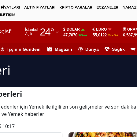
 FİYATLARI
ALTIN FİYATLARI
KRİPTO PARALAR
ECZANELER
NAMAZ 
İLETİŞİM
Adana
24
°
DOLAR
EURO
GRAM
İstanbul
Adıyaman
çisi"
Açık
47,7070
55,0122
6.587,9
%0.17
%-0.01
Afyonkarahisar
İşçinin Gündemi
Magazin
Dünya
Sağlık
Ağrı
ri
Amasya
Ankara
erleri
Antalya
Artvin
 edenler için Yemek ile ilgili en son gelişmeler ve son daki
ı ve Yemek haberleri
Aydın
6 10:17
Balıkesir