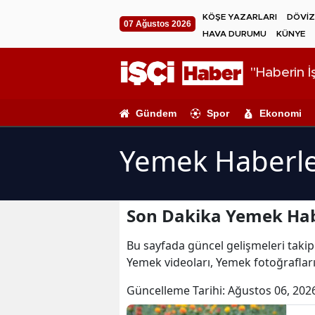
KÖŞE YAZARLARI
DÖVİZ
07 Ağustos 2026
HAVA DURUMU
KÜNYE
"Haberin İş
Gündem
Spor
Ekonomi
Yemek Haberle
Son Dakika Yemek Hab
Bu sayfada güncel gelişmeleri takip
Yemek videoları, Yemek fotoğraflar
Güncelleme Tarihi:
Ağustos 06, 202