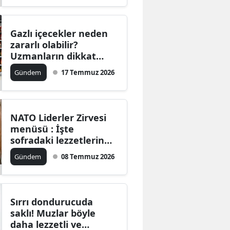
Gazlı içecekler neden
zararlı olabilir?
Uzmanların dikkat
çektiği noktalar
Gündem
17 Temmuz 2026
NATO Liderler Zirvesi
menüsü : İşte
sofradaki lezzetlerin
sağlık karnesi
Gündem
08 Temmuz 2026
Sırrı dondurucuda
saklı! Muzlar böyle
daha lezzetli ve