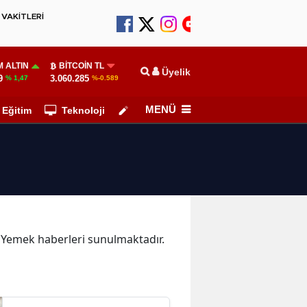
VAKİTLERİ
 ALTIN
BITCOIN TL
Üyelik
9
3.060.285
% 1,47
%-0.589
MENÜ
Eğitim
Teknoloji
Köşe Yazarları
ka Yemek haberleri sunulmaktadır.