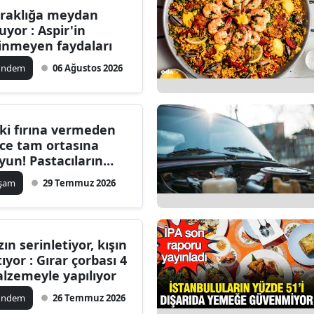
raklığa meydan
Bilecik
uyor : Aspir'in
linmeyen faydaları
Bingöl
ündem
06 Ağustos 2026
Bitlis
Bolu
ki fırına vermeden
Burdur
ce tam ortasına
yun! Pastacıların
Bursa
baran kek sırrı
aşam
29 Temmuz 2026
Çanakkale
taya çıktı
Çankırı
zın serinletiyor, kışın
Çorum
tıyor : Gırar çorbası 4
lzemeyle yapılıyor
Denizli
ündem
26 Temmuz 2026
Diyarbakır