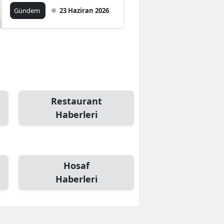
sağlıklı!
Gündem
23 Haziran 2026
Restaurant
Haberleri
Hosaf
Haberleri