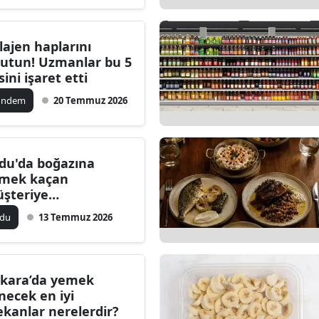
Edirne
lajen haplarını
Elazığ
utun! Uzmanlar bu 5
sini işaret etti
Erzincan
ündem
20 Temmuz 2026
Erzurum
Eskişehir
du'da boğazına
Gaziantep
mek kaçan
şteriye
Giresun
lışanlardan Heimlich
rdu
13 Temmuz 2026
Gümüşhane
nevrası
Hakkari
kara’da yemek
Hatay
necek en iyi
kanlar nerelerdir?
Isparta