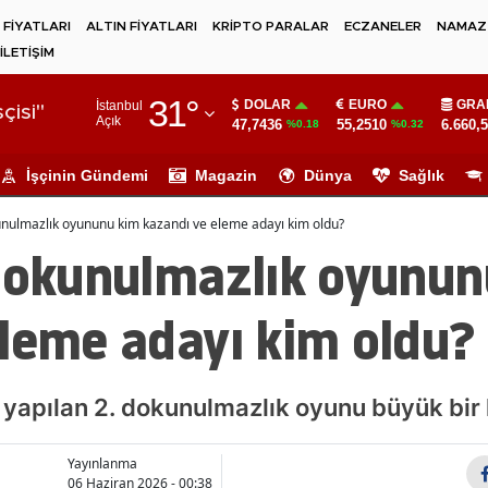
 FİYATLARI
ALTIN FİYATLARI
KRİPTO PARALAR
ECZANELER
NAMAZ 
İLETİŞİM
Adana
31
°
DOLAR
EURO
GRA
İstanbul
Adıyaman
çisi"
Açık
47,7436
55,2510
6.660,
%0.18
%0.32
Afyonkarahisar
İşçinin Gündemi
Magazin
Dünya
Sağlık
Ağrı
unulmazlık oyununu kim kazandı ve eleme adayı kim oldu?
Amasya
 dokunulmazlık oyunun
Ankara
leme adayı kim oldu?
Antalya
Artvin
 yapılan 2. dokunulmazlık oyunu büyük bir
Aydın
Yayınlanma
Balıkesir
06 Haziran 2026 - 00:38