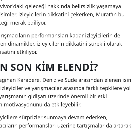
vivor'daki geleceği hakkında belirsizlik yaşamaya
Malatya
simler, izleyicilerin dikkatini çekerken, Murat'ın bu
Manisa
eceği merak ediliyor.
Kahramanmaraş
rışmacıların performansları kadar izleyicilerin de
şen dinamikler, izleyicilerin dikkatini sürekli olarak
Mardin
atını etkiliyor.
Muğla
N SON KIM ELENDI?
Muş
agihan Karadere, Deniz ve Sude arasından elenen isi
Nevşehir
zleyiciler ve yarışmacılar arasında farklı tepkilere yol
Niğde
yarışmanın gidişatı üzerinde önemli bir etki
ın motivasyonunu da etkileyebilir.
Ordu
eyicilere sürprizler sunmaya devam ederken,
Rize
cıların performansları üzerine tartışmalar da artara
Sakarya