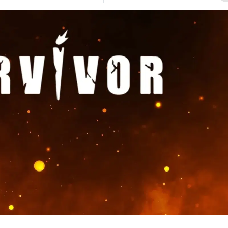
Bilecik
Bingöl
Bitlis
Bolu
Burdur
Bursa
Çanakkale
Çankırı
Çorum
Denizli
Diyarbakır