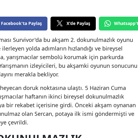
Edirne
Elazığ
Facebook'ta Paylaş
X'de Paylaş
Whatsapp'
Erzincan
şması Survivor'da bu akşam 2. dokunulmazlık oyunu
Erzurum
ilerleyen yolda adımların hızlandığı ve bireysel
da, yarışmacılar sembolü korumak için parkurda
Eskişehir
 Yarışmanın izleyicileri, bu akşamki oyunun sonucunu
Gaziantep
ayını merakla bekliyor.
Giresun
i heyecan doruk noktasına ulaştı. 5 Haziran Cuma
şmacılar haftanın ikinci bireysel dokunulmazlık
Gümüşhane
ya bir rekabet içerisine girdi. Önceki akşam oynanan
Hakkari
nulmaz olan Sercan, potaya ilk ismi göndermişti ve
Hatay
ye çevrildi.
Isparta