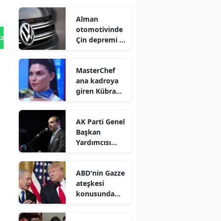
Alman
otomotivinde
tan Gönder
Çin depremi :
Dev
markalardan
MasterChef
tarihi küçülme
ana kadroya
ve işten
giren Kübra
çıkarma
Satılmış
kararları
kimdir ve evli
AK Parti Genel
mi?
Başkan
Yardımcısı
Zorlu : Türk
dünyasının iş
ABD'nin Gazze
birliği uzak
ateşkesi
değil, yakındır
konusunda
İsrail'e baskı
yaptığı iddiası