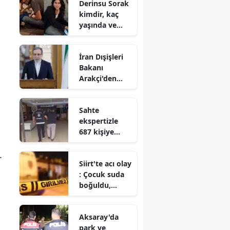
Derinsu Sorak
kimdir, kaç
yaşında ve
hangi
filmlerde
İran Dışişleri
oynadı?
Bakanı
Arakçi'den
Müslümanlara
'birlik' çağrısı
Sahte
ekspertizle
687 kişiye
vatandaşlık
kazandıran
.
Siirt'te acı olay
suç örgütü
: Çocuk suda
çökertildi
boğuldu,
babası
akıntıya
Aksaray'da
kapıldı
park ve