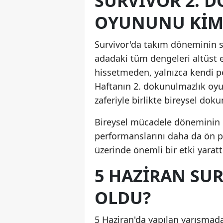
SURVIVOR 2. 
OYUNUNU KIM
Survivor'da takım döneminin 
adadaki tüm dengeleri altüst et
hissetmeden, yalnızca kendi p
Haftanın 2. dokunulmazlık oy
zaferiyle birlikte bireysel do
Bireysel mücadele döneminin ge
performanslarını daha da ön pl
üzerinde önemli bir etki yaratt
5 HAZIRAN SUR
OLDU?
5 Haziran'da yapılan yarışmada