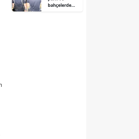
bahçelerde
sıkı denetim
m
k