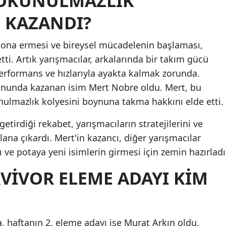
DOKUNULMAZLIK
Mersin
 KAZANDI?
İstanbul
sona ermesi ve bireysel mücadelenin başlaması,
İzmir
ti. Artık yarışmacılar, arkalarında bir takım gücü
erformans ve hızlarıyla ayakta kalmak zorunda.
Kars
ununda kazanan isim Mert Nobre oldu. Mert, bu
Kastamonu
kunulmazlık kolyesini boynuna takma hakkını elde etti.
Kayseri
tirdiği rekabet, yarışmacıların stratejilerini ve
ana çıkardı. Mert'in kazancı, diğer yarışmacılar
Kırklareli
ı ve potaya yeni isimlerin girmesi için zemin hazırladı
Kırşehir
VIVOR ELEME ADAYI KIM
Kocaeli
Konya
Kütahya
, haftanın 2. eleme adayı ise Murat Arkın oldu.