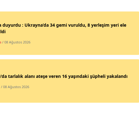
Samsun
Siirt
 duyurdu : Ukrayna’da 34 gemi vuruldu, 8 yerleşim yeri ele
ldi
Sinop
a
/ 08 Ağustos 2026
Sivas
Tekirdağ
Tokat
'da tarlalık alanı ateşe veren 16 yaşındaki şüpheli yakalandı
Trabzon
/ 08 Ağustos 2026
Tunceli
Şanlıurfa
Uşak
Van