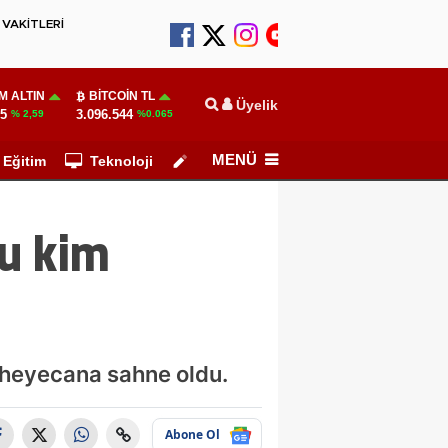
VAKİTLERİ
M ALTIN
BITCOIN TL
Üyelik
55
3.096.544
% 2,59
%0.065
MENÜ
Eğitim
Teknoloji
Köşe Yazarları
u kim
 heyecana sahne oldu.
Abone Ol