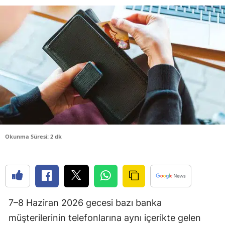
Bilecik
Bingöl
Bitlis
Bolu
Burdur
Bursa
Çanakkale
Okunma Süresi: 2 dk
Çankırı
Çorum
Denizli
7–8 Haziran 2026 gecesi bazı banka
Diyarbakır
müşterilerinin telefonlarına aynı içerikte gelen