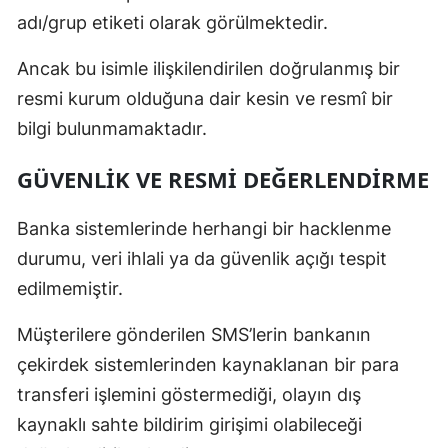
adı/grup etiketi olarak görülmektedir.
Malatya
Ancak bu isimle ilişkilendirilen doğrulanmış bir
Manisa
resmi kurum olduğuna dair kesin ve resmî bir
Kahramanm
bilgi bulunmamaktadır.
Mardin
GÜVENLIK VE RESMI DEĞERLENDIRME
Muğla
Banka sistemlerinde herhangi bir hacklenme
Muş
durumu, veri ihlali ya da güvenlik açığı tespit
Nevşehir
edilmemiştir.
Niğde
Müşterilere gönderilen SMS’lerin bankanın
Ordu
çekirdek sistemlerinden kaynaklanan bir para
transferi işlemini göstermediği, olayın dış
Rize
kaynaklı sahte bildirim girişimi olabileceği
Sakarya