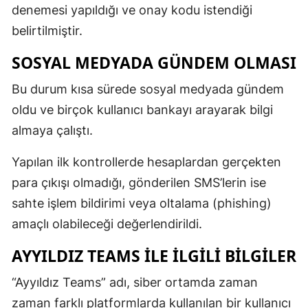
denemesi yapıldığı ve onay kodu istendiği
Mersin
belirtilmiştir.
İstanbul
SOSYAL MEDYADA GÜNDEM OLMASI
İzmir
Bu durum kısa sürede sosyal medyada gündem
Kars
oldu ve birçok kullanıcı bankayı arayarak bilgi
almaya çalıştı.
Kastamonu
Kayseri
Yapılan ilk kontrollerde hesaplardan gerçekten
para çıkışı olmadığı, gönderilen SMS’lerin ise
Kırklareli
sahte işlem bildirimi veya oltalama (phishing)
Kırşehir
amaçlı olabileceği değerlendirildi.
Kocaeli
AYYILDIZ TEAMS ILE İLGILI BILGILER
Konya
“Ayyıldız Teams” adı, siber ortamda zaman
Kütahya
zaman farklı platformlarda kullanılan bir kullanıcı