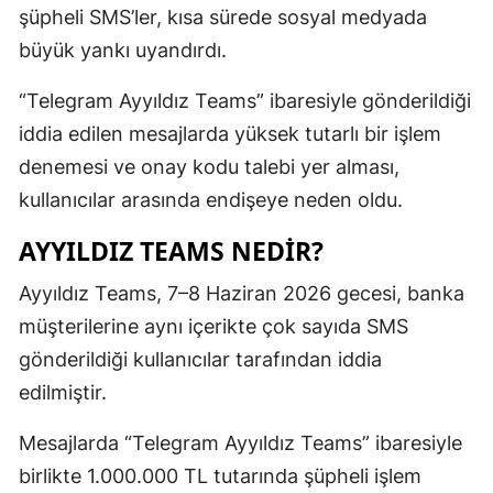
şüpheli SMS’ler, kısa sürede sosyal medyada
Edirne
büyük yankı uyandırdı.
Elazığ
“Telegram Ayyıldız Teams” ibaresiyle gönderildiği
Erzincan
iddia edilen mesajlarda yüksek tutarlı bir işlem
Erzurum
denemesi ve onay kodu talebi yer alması,
kullanıcılar arasında endişeye neden oldu.
Eskişehir
AYYILDIZ TEAMS NEDIR?
Gaziantep
Ayyıldız Teams, 7–8 Haziran 2026 gecesi, banka
Giresun
müşterilerine aynı içerikte çok sayıda SMS
Gümüşhan
gönderildiği kullanıcılar tarafından iddia
Hakkari
edilmiştir.
Hatay
Mesajlarda “Telegram Ayyıldız Teams” ibaresiyle
birlikte 1.000.000 TL tutarında şüpheli işlem
Isparta