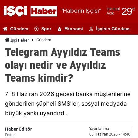
29
°
İstanbul
"Haberin İşçisi"
Açık
Adana
Gündem
Spor
Ekonomi
İşçinin Gündemi
Adıyaman
Gündem
İşçi Haber
Afyonkarahi
Telegram Ayyıldız Teams
Ağrı
olayı nedir ve Ayyıldız
Amasya
Teams kimdir?
Ankara
7–8 Haziran 2026 gecesi banka müşterilerine
Antalya
gönderilen şüpheli SMS'ler, sosyal medyada
Artvin
büyük yankı uyandırdı.
Aydın
Haber Editör
Yayınlanma
Balıkesir
08 Haziran 2026 - 14:46
Editör