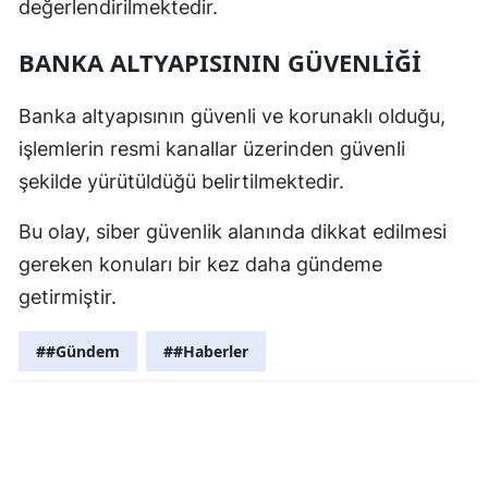
değerlendirilmektedir.
Samsun
BANKA ALTYAPISININ GÜVENLIĞI
Siirt
Banka altyapısının güvenli ve korunaklı olduğu,
Sinop
işlemlerin resmi kanallar üzerinden güvenli
Sivas
şekilde yürütüldüğü belirtilmektedir.
Tekirdağ
Bu olay, siber güvenlik alanında dikkat edilmesi
Tokat
gereken konuları bir kez daha gündeme
getirmiştir.
Trabzon
Tunceli
##Gündem
##Haberler
Şanlıurfa
Uşak
Van