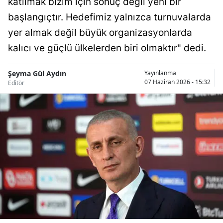
katılmak bizim için sonuç değil yeni bir
Bilecik
başlangıçtır. Hedefimiz yalnızca turnuvalarda
Bingöl
yer almak değil büyük organizasyonlarda
kalıcı ve güçlü ülkelerden biri olmaktır" dedi.
Bitlis
Bolu
Şeyma Gül Aydın
Yayınlanma
07 Haziran 2026 - 15:32
Editör
Burdur
Bursa
Çanakkale
Çankırı
Çorum
Denizli
Diyarbakır