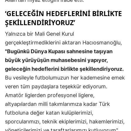
Mersin
‘GELECEĞIN HEDEFLERINI BIRLIKTE
İstanbul
ŞEKILLENDIRIYORUZ’
İzmir
Yalnızca bir Mali Genel Kurul
gerçekleştirmediklerini aktaran Hacıosmanoğlu,
Kars
"Bugünkü Dünya Kupası sahnesine taşıyan
Kastamonu
büyük yürüyüşün muhasebesini yapıyor,
Kayseri
geleceğin hedeflerini birlikte şekillendiriyoruz.
Bu vesileyle futbolumuzun her kademesine emek
Kırklareli
veren tüm paydaşlara teşekkür ediyorum.
Kırşehir
Amatör liglerden profesyonel liglere,
altyapılardan milli takımlarımıza kadar Türk
Kocaeli
futboluna değer katan kulüplerimizi,
Konya
sporcularımızı, teknik ekiplerimizi, hakemlerimizi,
Kütahya
yöneticilerimizi ve taraftarlarımızı kutluyorum"