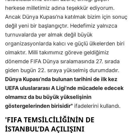
herkese milletimiz adına teşekkür ediyorum.
Samsun
Ancak Dünya Kupası’na katılmak bizim için sonuç
Siirt
değil yeni bir başlangıçtır. Hedefimiz yalnızca
turnuvalarda yer almak değil büyük
Sinop
organizasyonlarda kalıcı ve güçlü ülkelerden biri
Sivas
olmaktır. Milli takımımız göreve geldiğimiz
Tekirdağ
dönemde FIFA Dünya sıralamasında 27. sırada
giden bugün 22. sıraya yükselmiş durumdadır.
Tokat
Dünya Kupası’nda bulunan tarihini de ilk kez
Trabzon
UEFA uluslararası A Ligi’nde mücadele edecek
Tunceli
olmamız da bu büyük yükselişinin
göstergelerinden birisidir"
ifadelerini kullandı.
Şanlıurfa
'FIFA TEMSILCILIĞININ DE
Uşak
İSTANBUL’DA AÇILIŞINI
Van