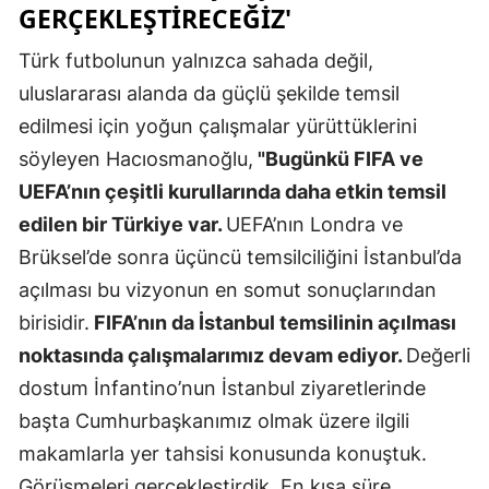
GERÇEKLEŞTIRECEĞIZ'
Yozgat
Türk futbolunun yalnızca sahada değil,
Zonguldak
uluslararası alanda da güçlü şekilde temsil
edilmesi için yoğun çalışmalar yürüttüklerini
Aksaray
söyleyen Hacıosmanoğlu,
"Bugünkü FIFA ve
Bayburt
UEFA’nın çeşitli kurullarında daha etkin temsil
Karaman
edilen bir Türkiye var.
UEFA’nın Londra ve
Brüksel’de sonra üçüncü temsilciliğini İstanbul’da
Kırıkkale
açılması bu vizyonun en somut sonuçlarından
Batman
birisidir.
FIFA’nın da İstanbul temsilinin açılması
Şırnak
noktasında çalışmalarımız devam ediyor.
Değerli
dostum İnfantino’nun İstanbul ziyaretlerinde
Bartın
başta Cumhurbaşkanımız olmak üzere ilgili
Ardahan
makamlarla yer tahsisi konusunda konuştuk.
Görüşmeleri gerçekleştirdik. En kısa süre
Iğdır