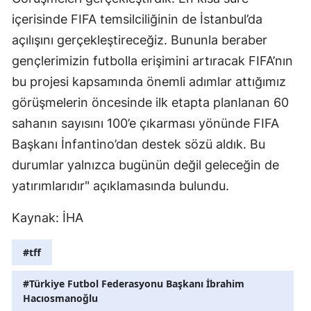
içerisinde FIFA temsilciliğinin de İstanbul’da
Yalova
açılışını gerçekleştireceğiz. Bununla beraber
Karabük
gençlerimizin futbolla erişimini artıracak FIFA’nın
bu projesi kapsamında önemli adımlar attığımız
Kilis
görüşmelerin öncesinde ilk etapta planlanan 60
Osmaniye
sahanın sayısını 100’e çıkarması yönünde FIFA
Düzce
Başkanı İnfantino’dan destek sözü aldık. Bu
durumlar yalnızca bugünün değil geleceğin de
yatırımlarıdır" açıklamasında bulundu.
Kaynak: İHA
#tff
#Türkiye Futbol Federasyonu Başkanı İbrahim
Hacıosmanoğlu