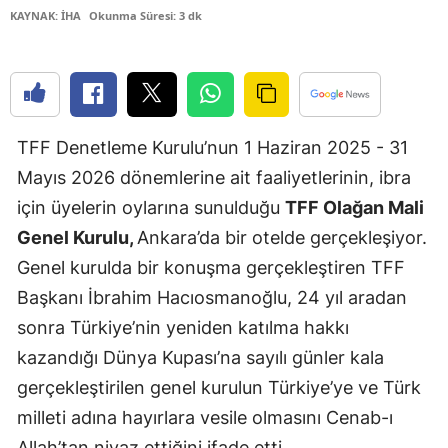
KAYNAK: İHA
Okunma Süresi: 3 dk
Edirne
Elazığ
Erzincan
TFF Denetleme Kurulu’nun 1 Haziran 2025 - 31
Erzurum
Mayıs 2026 dönemlerine ait faaliyetlerinin, ibra
Eskişehir
için üyelerin oylarına sunulduğu
TFF Olağan Mali
Gaziantep
Genel Kurulu,
Ankara’da bir otelde gerçekleşiyor.
Genel kurulda bir konuşma gerçekleştiren TFF
Giresun
Başkanı İbrahim Hacıosmanoğlu, 24 yıl aradan
Gümüşhan
sonra Türkiye’nin yeniden katılma hakkı
Hakkari
kazandığı Dünya Kupası’na sayılı günler kala
gerçekleştirilen genel kurulun Türkiye’ye ve Türk
Hatay
milleti adına hayırlara vesile olmasını Cenab-ı
Isparta
Allah’tan niyaz ettiğini ifade etti.