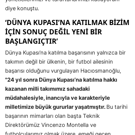
diye konuştu.
Malatya
‘DÜNYA KUPASI’NA KATILMAK BIZIM
Manisa
IÇIN SONUÇ DEĞIL YENI BIR
Kahramanm
BAŞLANGIÇTIR’
Mardin
Dünya Kupası’na katılma başarısının yalnızca bir
Muğla
takımın değil bir ülkenin, bir futbol ailesinin
başarısı olduğunu vurgulayan Hacıosmanoğlu,
Muş
"24 yıl sonra Dünya Kupası’na katılma hakkı
Nevşehir
kazanan milli takımımız sahadaki
Niğde
müdahalesiyle, inancıyla ve karakteriyle
milletimize büyük gururlar yaşatmıştır.
Bu tarihi
Ordu
başarının mimarları olan başta Teknik
Rize
Direktörümüz Vincenzo Montella ve
Sakarya
futbolcularımız olmak üzere, emeği geçen