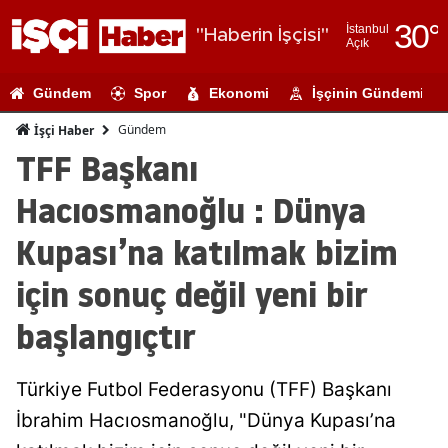
30
°
İstanbul
"Haberin İşçisi"
Açık
Adana
Gündem
Spor
Ekonomi
İşçinin Gündemi
Adıyaman
Gündem
İşçi Haber
Afyonkarahi
TFF Başkanı
Ağrı
Hacıosmanoğlu : Dünya
Amasya
Kupası’na katılmak bizim
Ankara
için sonuç değil yeni bir
Antalya
başlangıçtır
Artvin
Türkiye Futbol Federasyonu (TFF) Başkanı
Aydın
İbrahim Hacıosmanoğlu, "Dünya Kupası’na
Balıkesir