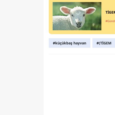
TİGEM
#Gün
#küçükbaş hayvan
#(TİGEM