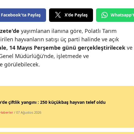
Edirne
Facebook'ta Paylaş
X'de Paylaş
Whatsapp'
Elazığ
zete'de
yayımlanan ilanına göre, Polatlı Tarım
Erzincan
ilen hayvanların satışı üç parti halinde ve açık
Erzurum
ale, 14 Mayıs Perşembe günü gerçekleştirilecek
ve
 Genel Müdürlüğü'nde, işletmede ve
Eskişehir
e görülebilecek.
Gaziantep
Giresun
Gümüşhane
'de çiftlik yangını : 250 küçükbaş hayvan telef oldu
Hakkari
 Haberler
/ 07 Ağustos 2026
Hatay
Isparta