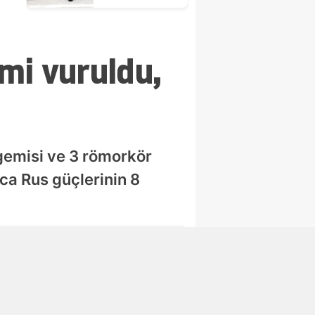
operasyon : 5
şüpheli
tutuklandı
mi vuruldu,
gemisi ve 3 römorkör
ca Rus güçlerinin 8
Abone Ol