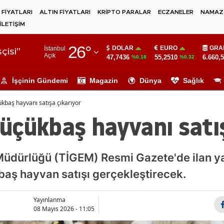
 FİYATLARI
ALTIN FİYATLARI
KRİPTO PARALAR
ECZANELER
NAMAZ 
İLETİŞİM
Adana
26
°
DOLAR
EURO
GRA
İstanbul
Adıyaman
çisi"
Açık
47,7436
55,2510
6.660,
%0.18
%0.32
Afyonkarahisar
İşçinin Gündemi
Magazin
Dünya
Sağlık
Ağrı
baş hayvanı satışa çıkarıyor
Amasya
üçükbaş hayvanı satış
Ankara
Antalya
Müdürlüğü (TİGEM) Resmi Gazete'de ilan ya
aş hayvan satışı gerçekleştirecek.
Artvin
Aydın
Yayınlanma
08 Mayıs 2026 - 11:05
Balıkesir