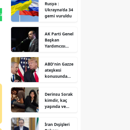
Rusya :
Ukrayna’da 34
tan Gönder
gemi vuruldu
AK Parti Genel
Başkan
Yardımcısı
Zorlu : Türk
dünyasının iş
ABD'nin Gazze
birliği uzak
ateşkesi
değil, yakındır
konusunda
İsrail'e baskı
yaptığı iddiası
Derinsu Sorak
kimdir, kaç
yaşında ve
hangi
filmlerde
İran Dışişleri
oynadı?