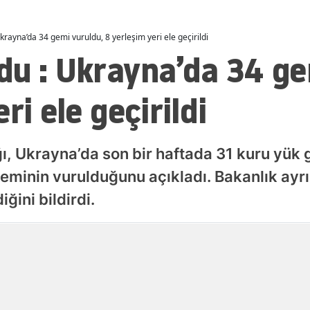
Malatya
rayna’da 34 gemi vuruldu, 8 yerleşim yeri ele geçirildi
Manisa
du : Ukrayna’da 34 ge
Kahramanmaraş
ri ele geçirildi
Mardin
Muğla
, Ukrayna’da son bir haftada 31 kuru yük 
Muş
minin vurulduğunu açıkladı. Bakanlık ayrı
Nevşehir
iğini bildirdi.
Niğde
Yayınlanma
Ordu
08 Ağustos 2026 - 01:00
Rize
Sakarya