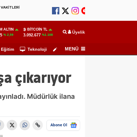
VAKİTLERİ
M ALTIN
BITCOIN TL
Üyelik
55
3.092.677
% 2,59
%1.108
MENÜ
Eğitim
Teknoloji
Köşe Yazarları
a çıkarıyor
yınladı. Müdürlük ilana
Abone Ol