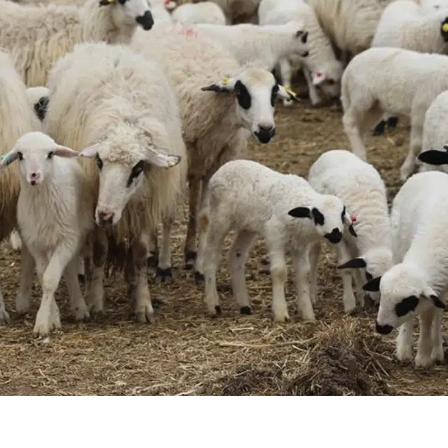
Bilecik
Bingöl
Bitlis
Bolu
Burdur
Bursa
Çanakkale
Çankırı
Çorum
Denizli
Diyarbakır