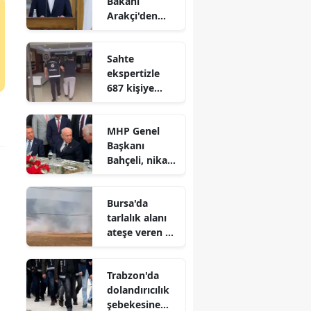
Bakanı
Arakçi'den
Müslümanlara
'birlik' çağrısı
Sahte
ekspertizle
687 kişiye
vatandaşlık
kazandıran
MHP Genel
suç örgütü
Başkanı
çökertildi
Bahçeli, nikah
şahidi oldu
Bursa'da
tarlalık alanı
ateşe veren 16
yaşındaki
şüpheli
Trabzon'da
yakalandı
dolandırıcılık
şebekesine