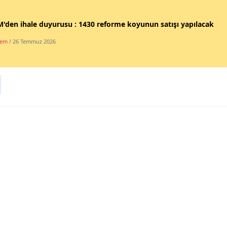
Mersin
'den ihale duyurusu : 1430 reforme koyunun satışı yapılacak
İstanbul
dem
/ 26 Temmuz 2026
İzmir
Kars
Kastamonu
Kayseri
Kırklareli
Kırşehir
Kocaeli
Konya
Kütahya