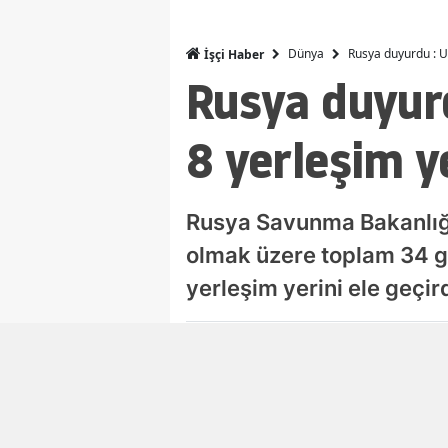
Dünya
Rusya duyurdu : Uk
İşçi Haber
Rusya duyur
8 yerleşim ye
Rusya Savunma Bakanlığı
olmak üzere toplam 34 ge
yerleşim yerini ele geçird
Damla Eroğlu
Editör