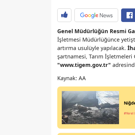
Genel Müdürlüğün Resmi Ga
İşletmesi Müdürlüğünce yetiştir
artırma usulüyle yapılacak.
İh
şartnamesi, Tarım İşletmeleri
"www.tigem.gov.tr"
adresind
Kaynak: AA
Niğde
#Yerel