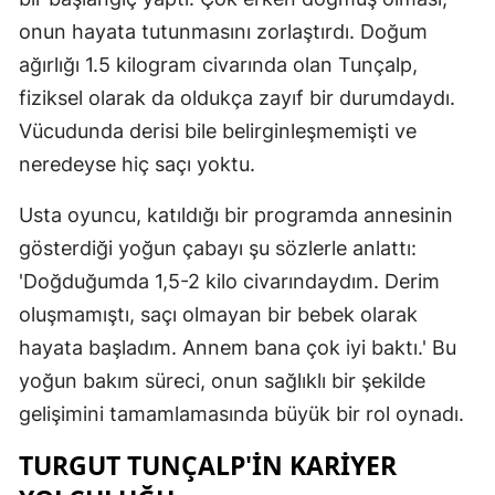
onun hayata tutunmasını zorlaştırdı. Doğum
Mersin
ağırlığı 1.5 kilogram civarında olan Tunçalp,
İstanbul
fiziksel olarak da oldukça zayıf bir durumdaydı.
İzmir
Vücudunda derisi bile belirginleşmemişti ve
neredeyse hiç saçı yoktu.
Kars
Kastamonu
Usta oyuncu, katıldığı bir programda annesinin
gösterdiği yoğun çabayı şu sözlerle anlattı:
Kayseri
'Doğduğumda 1,5-2 kilo civarındaydım. Derim
Kırklareli
oluşmamıştı, saçı olmayan bir bebek olarak
hayata başladım. Annem bana çok iyi baktı.' Bu
Kırşehir
yoğun bakım süreci, onun sağlıklı bir şekilde
Kocaeli
gelişimini tamamlamasında büyük bir rol oynadı.
Konya
TURGUT TUNÇALP'IN KARIYER
Kütahya