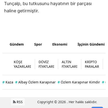
Tunçalp, bu tutkusunu hayatının bir parçası
Yozgat
haline getirmiştir.
Zonguldak
Aksaray
Bayburt
Gündem
Spor
Ekonomi
İşçinin Gündemi
Karaman
Kırıkkale
KÖŞE
DÖVİZ
ALTIN
KRİPTO
YAZARLARI
FİYATLARI
FİYATLARI
PARALAR
Batman
Şırnak
#
Kaza
#
Albay Özlem Karapınar
#
Özlem Karapınar Kimdir
#
#
Bartın
Ardahan
RSS
Copyright © 2026 . Her hakkı saklıdır.
Iğdır