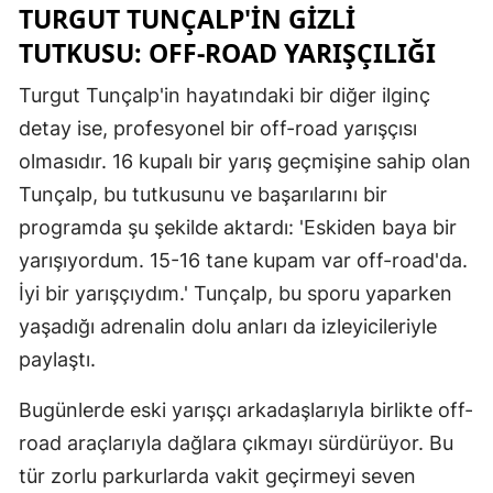
TURGUT TUNÇALP'IN GIZLI
Samsun
TUTKUSU: OFF-ROAD YARIŞÇILIĞI
Siirt
Turgut Tunçalp'in hayatındaki bir diğer ilginç
detay ise, profesyonel bir off-road yarışçısı
Sinop
olmasıdır. 16 kupalı bir yarış geçmişine sahip olan
Sivas
Tunçalp, bu tutkusunu ve başarılarını bir
Tekirdağ
programda şu şekilde aktardı: 'Eskiden baya bir
yarışıyordum. 15-16 tane kupam var off-road'da.
Tokat
İyi bir yarışçıydım.' Tunçalp, bu sporu yaparken
Trabzon
yaşadığı adrenalin dolu anları da izleyicileriyle
Tunceli
paylaştı.
Şanlıurfa
Bugünlerde eski yarışçı arkadaşlarıyla birlikte off-
road araçlarıyla dağlara çıkmayı sürdürüyor. Bu
Uşak
tür zorlu parkurlarda vakit geçirmeyi seven
Van