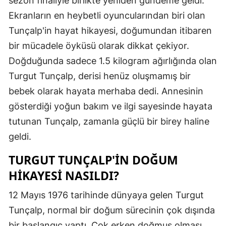
sezon finaliyle birlikte yeniden gündeme geldi.
Edirne
Ekranların en heybetli oyuncularından biri olan
Tunçalp'in hayat hikayesi, doğumundan itibaren
Elazığ
bir mücadele öyküsü olarak dikkat çekiyor.
Erzincan
Doğduğunda sadece 1.5 kilogram ağırlığında olan
Erzurum
Turgut Tunçalp, derisi henüz oluşmamış bir
bebek olarak hayata merhaba dedi. Annesinin
Eskişehir
gösterdiği yoğun bakım ve ilgi sayesinde hayata
Gaziantep
tutunan Tunçalp, zamanla güçlü bir birey haline
geldi.
Giresun
TURGUT TUNÇALP'IN DOĞUM
Gümüşhan
HIKAYESI NASILDI?
Hakkari
12 Mayıs 1976 tarihinde dünyaya gelen Turgut
Hatay
Tunçalp, normal bir doğum sürecinin çok dışında
Isparta
bir başlangıç yaptı. Çok erken doğmuş olması,