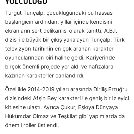
YOLCULUĞU
Malatya
Turgut Tunçalp, çocukluğundaki bu hassas
başlangıcın ardından, yıllar içinde kendisini
Manisa
ekranların sert delikanlısı olarak tanıttı. A.B.İ.
Kahramanm
dizisi ile büyük bir çıkış yakalayan Tunçalp, Türk
Mardin
televizyon tarihinin en çok aranan karakter
oyuncularından biri haline geldi. Kariyerinde
Muğla
birçok önemli projede yer aldı ve hafızalara
Muş
kazınan karakterler canlandırdı.
Nevşehir
Özellikle 2014-2019 yılları arasında Diriliş Ertuğrul
Niğde
dizisindeki Afşin Bey karakteri ile geniş bir izleyici
kitlesine ulaştı. Ayrıca Çukur, Eşkıya Dünyaya
Ordu
Hükümdar Olmaz ve Teşkilat gibi yapımlarda da
Rize
önemli roller üstlendi.
Sakarya