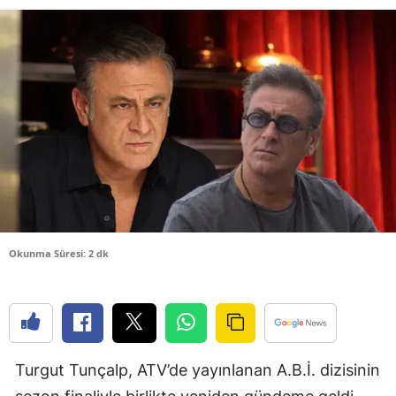
Bilecik
Bingöl
Bitlis
Bolu
Burdur
Bursa
Çanakkale
Okunma Süresi: 2 dk
Çankırı
Çorum
Denizli
Turgut Tunçalp, ATV’de yayınlanan A.B.İ. dizisinin
Diyarbakır