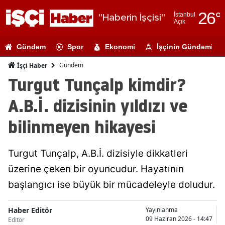
26
°
İstanbul
"Haberin İşçisi"
Açık
Adana
Gündem
Spor
Ekonomi
İşçinin Gündemi
Adıyaman
Gündem
İşçi Haber
Afyonkarahi
Turgut Tunçalp kimdir?
Ağrı
A.B.İ. dizisinin yıldızı ve
Amasya
bilinmeyen hikayesi
Ankara
Turgut Tunçalp, A.B.İ. dizisiyle dikkatleri
Antalya
üzerine çeken bir oyuncudur. Hayatının
Artvin
başlangıcı ise büyük bir mücadeleyle doludur.
Aydın
Haber Editör
Yayınlanma
Balıkesir
09 Haziran 2026 - 14:47
Editör