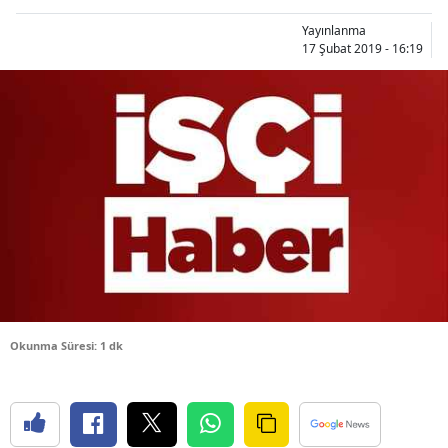
Bilecik
Yayınlanma
17 Şubat 2019 - 16:19
Bingöl
Bitlis
Bolu
Burdur
Bursa
Çanakkale
Çankırı
Okunma Süresi: 1 dk
Çorum
Denizli
Diyarbakır