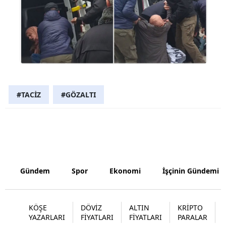
Malatya
Manisa
Kahramanm
Mardin
#TACİZ
#GÖZALTI
Muğla
Muş
Nevşehir
Niğde
Gündem
Spor
Ekonomi
İşçinin Gündemi
Ordu
Rize
KÖŞE
DÖVİZ
ALTIN
KRİPTO
YAZARLARI
FİYATLARI
FİYATLARI
PARALAR
Sakarya