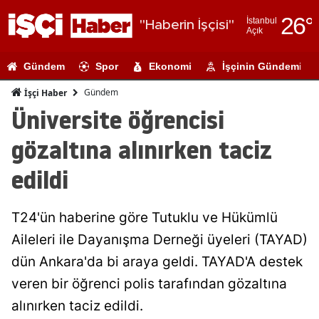
26
°
İstanbul
"Haberin İşçisi"
Açık
Adana
Gündem
Spor
Ekonomi
İşçinin Gündemi
Adıyaman
Gündem
İşçi Haber
Afyonkarahi
Üniversite öğrencisi
Ağrı
gözaltına alınırken taciz
Amasya
edildi
Ankara
T24'ün haberine göre Tutuklu ve Hükümlü
Antalya
Aileleri ile Dayanışma Derneği üyeleri (TAYAD)
Artvin
dün Ankara'da bi araya geldi. TAYAD'A destek
Aydın
veren bir öğrenci polis tarafından gözaltına
alınırken taciz edildi.
Balıkesir