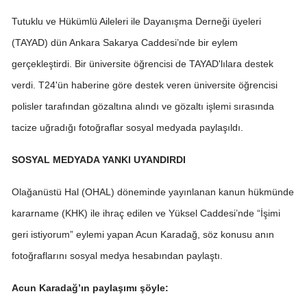
Edirne
Tutuklu ve Hükümlü Aileleri ile Dayanışma Derneği üyeleri
(TAYAD) dün Ankara Sakarya Caddesi’nde bir eylem
Elazığ
gerçekleştirdi. Bir üniversite öğrencisi de TAYAD'lılara destek
Erzincan
verdi. T24'ün haberine göre destek veren üniversite öğrencisi
Erzurum
polisler tarafından gözaltına alındı ve
gözaltı işlemi sırasında
tacize uğradığı fotoğraflar sosyal medyada paylaşıldı.
Eskişehir
Gaziantep
SOSYAL MEDYADA YANKI UYANDIRDI
Giresun
Olağanüstü Hal (OHAL) döneminde yayınlanan kanun hükmünde
Gümüşhan
kararname (KHK) ile ihraç edilen ve Yüksel Caddesi’nde “İşimi
geri istiyorum” eylemi yapan Acun Karadağ, söz konusu anın
Hakkari
fotoğraflarını sosyal medya hesabından paylaştı.
Hatay
Acun Karadağ’ın paylaşımı şöyle:
Isparta