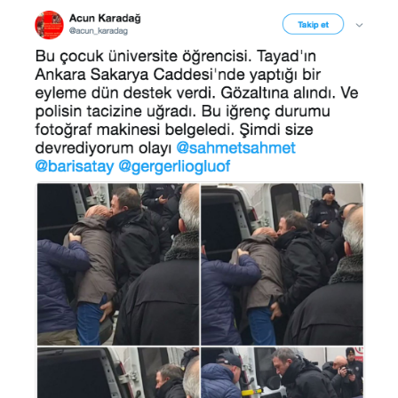
Mersin
İstanbul
İzmir
Kars
Kastamonu
Kayseri
Kırklareli
Kırşehir
Kocaeli
Konya
Kütahya