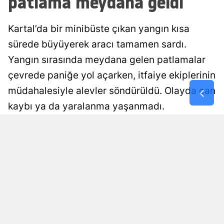
patlama meydana geldi
Malatya
Kartal’da bir minibüste çıkan yangın kısa
Manisa
sürede büyüyerek aracı tamamen sardı.
Kahramanm
Yangın sırasında meydana gelen patlamalar
çevrede paniğe yol açarken, itfaiye ekiplerinin
Mardin
müdahalesiyle alevler söndürüldü. Olayda can
Muğla
kaybı ya da yaralanma yaşanmadı.
Muş
Damla Eroğlu
Yayınlanma
Nevşehir
07 Ağustos 2026 - 00:56
Editör
Niğde
Ordu
Rize
Sakarya