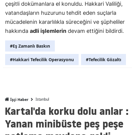
çeşitli dokümanlara el konuldu. Hakkari Valiliği,
Mersin
vatandaşların huzurunu tehdit eden suçlarla
İstanbul
mücadelenin kararlılıkla süreceğini ve şüpheliler
hakkında
adli işlemlerin
devam ettiğini bildirdi.
İzmir
Kars
#Eş Zamanlı Baskın
Kastamonu
#Hakkari Tefecilik Operasyonu
#Tefecilik Gözaltı
Kayseri
Kırklareli
Kırşehir
İstanbul
İşçi Haber
Kartal'da korku dolu anlar :
Kocaeli
Yanan minibüste peş peşe
Konya
Kütahya