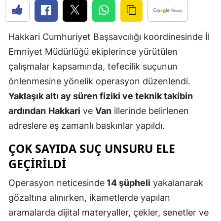
Edirne
Elazığ
Hakkari Cumhuriyet Başsavcılığı koordinesinde İl
Emniyet Müdürlüğü ekiplerince yürütülen
Erzincan
çalışmalar kapsamında, tefecilik suçunun
Erzurum
önlenmesine yönelik operasyon düzenlendi.
Eskişehir
Yaklaşık altı ay süren fiziki ve teknik takibin
ardından
Hakkari
ve
Van
illerinde belirlenen
Gaziantep
adreslere eş zamanlı baskınlar yapıldı.
Giresun
ÇOK SAYIDA SUÇ UNSURU ELE
Gümüşhan
GEÇIRILDI
Hakkari
Operasyon neticesinde
14 şüpheli
yakalanarak
Hatay
gözaltına alınırken, ikametlerde yapılan
aramalarda dijital materyaller, çekler, senetler ve
Isparta