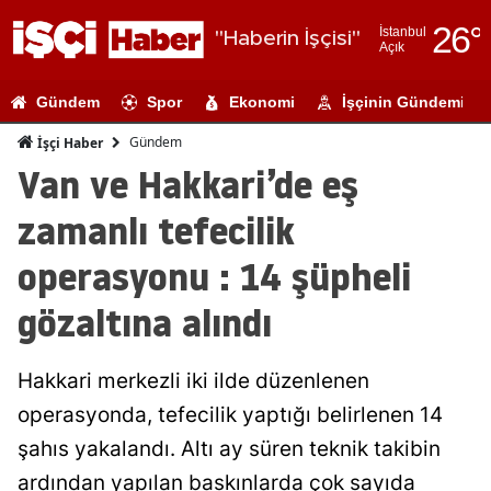
26
°
İstanbul
"Haberin İşçisi"
Açık
Adana
Gündem
Spor
Ekonomi
İşçinin Gündemi
Adıyaman
Gündem
İşçi Haber
Afyonkarahi
Van ve Hakkari’de eş
Ağrı
zamanlı tefecilik
Amasya
operasyonu : 14 şüpheli
Ankara
gözaltına alındı
Antalya
Hakkari merkezli iki ilde düzenlenen
Artvin
operasyonda, tefecilik yaptığı belirlenen 14
Aydın
şahıs yakalandı. Altı ay süren teknik takibin
Balıkesir
ardından yapılan baskınlarda çok sayıda