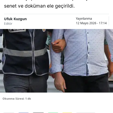
senet ve doküman ele geçirildi.
Bilecik
Bingöl
Ufuk Kuzgun
Yayınlanma
12 Mayıs 2026 - 17:14
Editör
Bitlis
Bolu
Burdur
Bursa
Çanakkale
Çankırı
Çorum
Denizli
Okunma Süresi: 1 dk
Diyarbakır