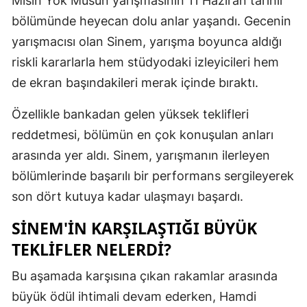
Mısın Yok Musun yarışmasının 11 Haziran tarihli
Edirne
bölümünde heyecan dolu anlar yaşandı. Gecenin
yarışmacısı olan Sinem, yarışma boyunca aldığı
Elazığ
riskli kararlarla hem stüdyodaki izleyicileri hem
Erzincan
de ekran başındakileri merak içinde bıraktı.
Erzurum
Özellikle bankadan gelen yüksek teklifleri
Eskişehir
reddetmesi, bölümün en çok konuşulan anları
arasında yer aldı. Sinem, yarışmanın ilerleyen
Gaziantep
bölümlerinde başarılı bir performans sergileyerek
Giresun
son dört kutuya kadar ulaşmayı başardı.
Gümüşhan
SINEM'IN KARŞILAŞTIĞI BÜYÜK
Hakkari
TEKLIFLER NELERDI?
Hatay
Bu aşamada karşısına çıkan rakamlar arasında
büyük ödül ihtimali devam ederken, Hamdi
Isparta