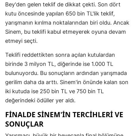
Bey'den gelen teklif de dikkat çekti. Son dört
Mersin
kutu öncesinde yapılan 650 bin TL'lik teklif,
İstanbul
yarışmanın kırılma noktalarından biri oldu. Ancak
Sinem, bu teklifi kabul etmeyerek oyuna devam
İzmir
etmeyi seçti.
Kars
Teklifi reddettikten sonra açılan kutulardan
Kastamonu
birinde 3 milyon TL, diğerinde ise 1.000 TL
Kayseri
bulunuyordu. Bu sonuçların ardından yarışmada
gerilim daha da arttı. Sinem'in önünde kalan son
Kırklareli
iki kutuda ise 250 bin TL ve 750 bin TL
Kırşehir
değerindeki ödüller yer aldı.
Kocaeli
FINALDE SINEM'IN TERCIHLERI VE
Konya
SONUÇLAR
Kütahya
Yarışmacı, büyük bir heyecanla final bölümüne