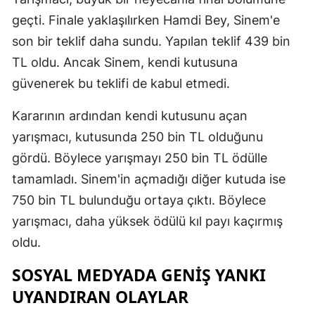
geçti. Finale yaklaşılırken Hamdi Bey, Sinem'e
Malatya
son bir teklif daha sundu. Yapılan teklif 439 bin
Manisa
TL oldu. Ancak Sinem, kendi kutusuna
Kahramanm
güvenerek bu teklifi de kabul etmedi.
Mardin
Kararının ardından kendi kutusunu açan
yarışmacı, kutusunda 250 bin TL olduğunu
Muğla
gördü. Böylece yarışmayı 250 bin TL ödülle
Muş
tamamladı. Sinem'in açmadığı diğer kutuda ise
Nevşehir
750 bin TL bulunduğu ortaya çıktı. Böylece
yarışmacı, daha yüksek ödülü kıl payı kaçırmış
Niğde
oldu.
Ordu
SOSYAL MEDYADA GENIŞ YANKI
Rize
UYANDIRAN OLAYLAR
Sakarya