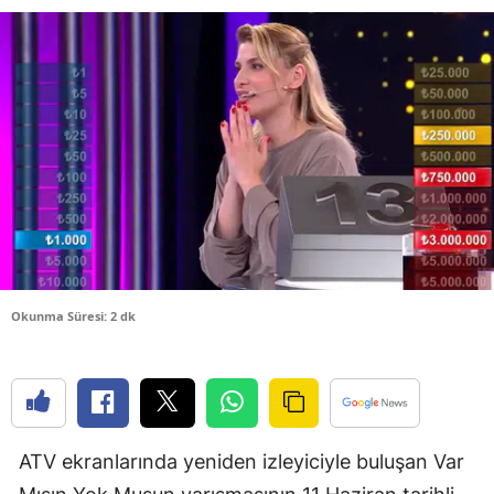
Bilecik
Bingöl
Bitlis
Bolu
Burdur
Bursa
Çanakkale
Okunma Süresi: 2 dk
Çankırı
Çorum
Denizli
ATV ekranlarında yeniden izleyiciyle buluşan Var
Diyarbakır