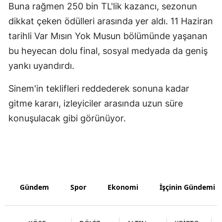
Buna rağmen 250 bin TL'lik kazancı, sezonun
Samsun
dikkat çeken ödülleri arasında yer aldı. 11 Haziran
tarihli Var Mısın Yok Musun bölümünde yaşanan
Siirt
bu heyecan dolu final, sosyal medyada da geniş
Sinop
yankı uyandırdı.
Sivas
Sinem'in teklifleri reddederek sonuna kadar
Tekirdağ
gitme kararı, izleyiciler arasında uzun süre
konuşulacak gibi görünüyor.
Tokat
Trabzon
Tunceli
Şanlıurfa
Gündem
Spor
Ekonomi
İşçinin Gündemi
Uşak
Van