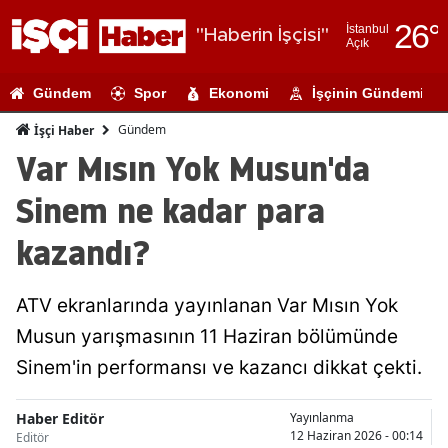
26
°
İstanbul
"Haberin İşçisi"
Açık
Adana
Gündem
Spor
Ekonomi
İşçinin Gündemi
Adıyaman
Gündem
İşçi Haber
Afyonkarahi
Var Mısın Yok Musun'da
Ağrı
Sinem ne kadar para
Amasya
kazandı?
Ankara
ATV ekranlarında yayınlanan Var Mısın Yok
Antalya
Musun yarışmasının 11 Haziran bölümünde
Artvin
Sinem'in performansı ve kazancı dikkat çekti.
Aydın
Haber Editör
Yayınlanma
Balıkesir
12 Haziran 2026 - 00:14
Editör