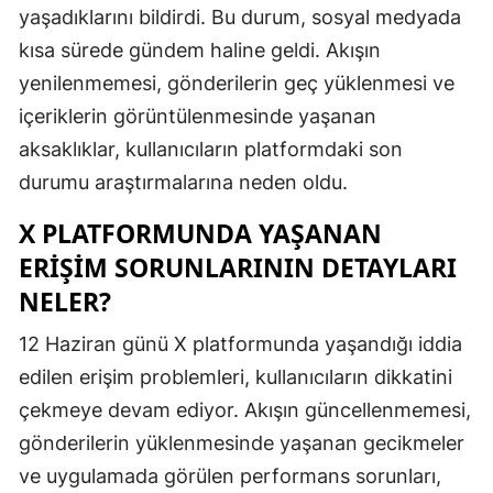
yaşadıklarını bildirdi. Bu durum, sosyal medyada
Edirne
kısa sürede gündem haline geldi. Akışın
Elazığ
yenilenmemesi, gönderilerin geç yüklenmesi ve
içeriklerin görüntülenmesinde yaşanan
Erzincan
aksaklıklar, kullanıcıların platformdaki son
Erzurum
durumu araştırmalarına neden oldu.
Eskişehir
X PLATFORMUNDA YAŞANAN
Gaziantep
ERIŞIM SORUNLARININ DETAYLARI
NELER?
Giresun
12 Haziran günü X platformunda yaşandığı iddia
Gümüşhan
edilen erişim problemleri, kullanıcıların dikkatini
Hakkari
çekmeye devam ediyor. Akışın güncellenmemesi,
Hatay
gönderilerin yüklenmesinde yaşanan gecikmeler
ve uygulamada görülen performans sorunları,
Isparta