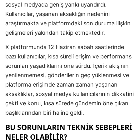
sosyal medyada geniş yankı uyandırdı.
Mersin
Kullanıcılar, yaşanan aksaklığın nedenini
İstanbul
araştırmakta ve platformdaki son duruma ilişkin
gelişmeleri yakından takip etmektedir.
İzmir
X platformunda 12 Haziran sabah saatlerinde
Kars
bazı kullanıcılar, kısa süreli erişim ve performans
Kastamonu
sorunları yaşadıklarını öne sürdü. İçerik akışının
Kayseri
yenilenmemesi, gönderilerin geç yüklenmesi ve
platforma erişimde zaman zaman yaşanan
Kırklareli
aksaklıklar, sosyal medya kullanıcılarının dikkatini
Kırşehir
çekti ve konu, kısa sürede gündemin öne çıkan
Kocaeli
başlıklarından biri haline geldi.
Konya
BU SORUNLARIN TEKNIK SEBEPLERI
NELER OLABILIR?
Kütahya