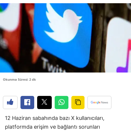
Bilecik
Bingöl
Bitlis
Bolu
Burdur
Bursa
Çanakkale
Okunma Süresi: 2 dk
Çankırı
Çorum
Denizli
12 Haziran sabahında bazı X kullanıcıları,
Diyarbakır
platformda erişim ve bağlantı sorunları