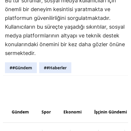
Bu tür sorunlar, sosyal medya kullanıcıları için
önemli bir deneyim kesintisi yaratmakta ve
Yozgat
platformun güvenilirliğini sorgulatmaktadır.
Zonguldak
Kullanıcıların bu süreçte yaşadığı sıkıntılar, sosyal
Aksaray
medya platformlarının altyapı ve teknik destek
konularındaki önemini bir kez daha gözler önüne
Bayburt
sermektedir.
Karaman
##Gündem
##Haberler
Kırıkkale
Batman
Şırnak
Bartın
Gündem
Spor
Ekonomi
İşçinin Gündemi
Ardahan
Iğdır