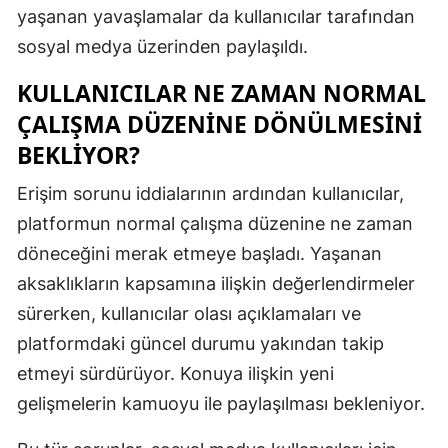
yaşanan yavaşlamalar da kullanıcılar tarafından
Samsun
sosyal medya üzerinden paylaşıldı.
Siirt
KULLANICILAR NE ZAMAN NORMAL
Sinop
ÇALIŞMA DÜZENINE DÖNÜLMESINI
BEKLIYOR?
Sivas
Erişim sorunu iddialarının ardından kullanıcılar,
Tekirdağ
platformun normal çalışma düzenine ne zaman
Tokat
döneceğini merak etmeye başladı. Yaşanan
Trabzon
aksaklıkların kapsamına ilişkin değerlendirmeler
sürerken, kullanıcılar olası açıklamaları ve
Tunceli
platformdaki güncel durumu yakından takip
Şanlıurfa
etmeyi sürdürüyor. Konuya ilişkin yeni
gelişmelerin kamuoyu ile paylaşılması bekleniyor.
Uşak
Van