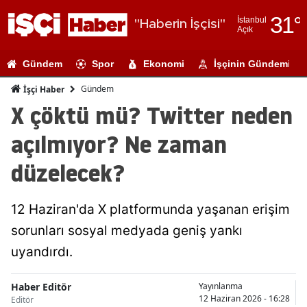
31
°
İstanbul
"Haberin İşçisi"
Açık
Adana
Gündem
Spor
Ekonomi
İşçinin Gündemi
Adıyaman
Gündem
İşçi Haber
Afyonkarahi
X çöktü mü? Twitter neden
Ağrı
açılmıyor? Ne zaman
Amasya
düzelecek?
Ankara
12 Haziran'da X platformunda yaşanan erişim
Antalya
sorunları sosyal medyada geniş yankı
Artvin
uyandırdı.
Aydın
Haber Editör
Yayınlanma
Balıkesir
12 Haziran 2026 - 16:28
Editör