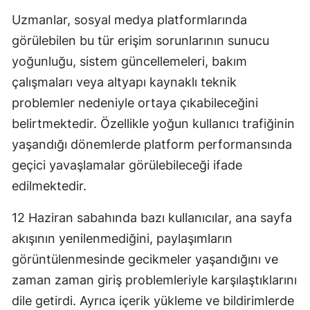
Uzmanlar, sosyal medya platformlarında
Malatya
görülebilen bu tür erişim sorunlarının sunucu
Manisa
yoğunluğu, sistem güncellemeleri, bakım
Kahramanm
çalışmaları veya altyapı kaynaklı teknik
problemler nedeniyle ortaya çıkabileceğini
Mardin
belirtmektedir. Özellikle yoğun kullanıcı trafiğinin
Muğla
yaşandığı dönemlerde platform performansında
Muş
geçici yavaşlamalar görülebileceği ifade
edilmektedir.
Nevşehir
12 Haziran sabahında bazı kullanıcılar, ana sayfa
Niğde
akışının yenilenmediğini, paylaşımların
Ordu
görüntülenmesinde gecikmeler yaşandığını ve
Rize
zaman zaman giriş problemleriyle karşılaştıklarını
dile getirdi. Ayrıca içerik yükleme ve bildirimlerde
Sakarya