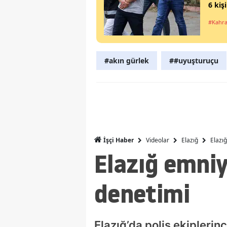
6 kiş
#Kahr
#akın gürlek
##uyuşturuçu
Videolar
Elazığ
Elazı
İşçi Haber
Elazığ emniy
denetimi
Elazığ’da polis ekiplerin