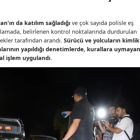
Yalova
n'ın da katılım sağladığı
ve çok sayıda polisle eş
Karabük
lamada, belirlenen kontrol noktalarında durdurulan
Kilis
pekler tarafından arandı.
Sürücü ve yolcuların kimlik
alarının yapıldığı denetimlerde, kurallara uymaya
Osmaniye
sal işlem uygulandı
.
Düzce