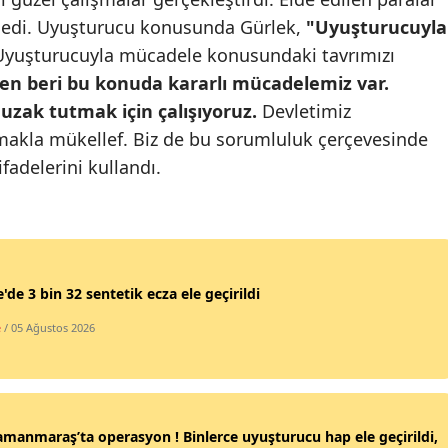
 dedi. Uyuşturucu konusunda Gürlek,
"Uyuşturucuyla
Mersin
Uyuşturucuyla mücadele konusundaki tavrımızı
İstanbul
en beri bu konuda kararlı mücadelemiz var.
zak tutmak için çalışıyoruz.
Devletimiz
İzmir
makla mükellef. Biz de bu sorumluluk çerçevesinde
Kars
fadelerini kullandı.
Kastamonu
Kayseri
Kırklareli
'de 3 bin 32 sentetik ecza ele geçirildi
Kırşehir
e
/ 05 Ağustos 2026
Kocaeli
Konya
manmaraş’ta operasyon ! Binlerce uyuşturucu hap ele geçirildi,
Kütahya