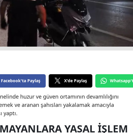
Yozgat
Zonguldak
Aksaray
Bayburt
Karaman
Kırıkkale
Facebook'ta Paylaş
X'de Paylaş
Whatsapp'
Batman
nelinde huzur ve güven ortamının devamlılığını
Şırnak
lemek ve aranan şahısları yakalamak amacıyla
Bartın
ı yaptı.
Ardahan
MAYANLARA YASAL IŞLEM
Iğdır