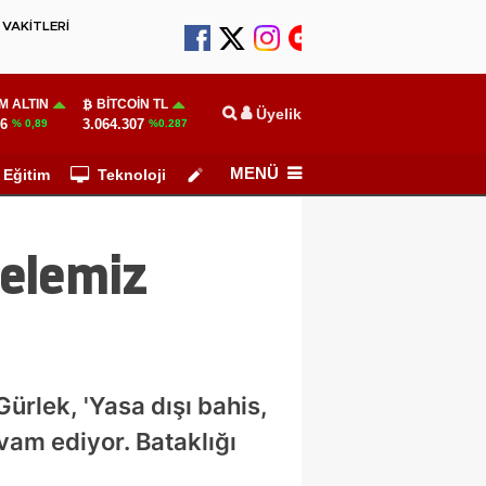
VAKİTLERİ
M ALTIN
BITCOIN TL
Üyelik
06
3.064.307
% 0,89
%0.287
MENÜ
Eğitim
Teknoloji
Köşe Yazarları
delemiz
Gürlek, 'Yasa dışı bahis,
am ediyor. Bataklığı