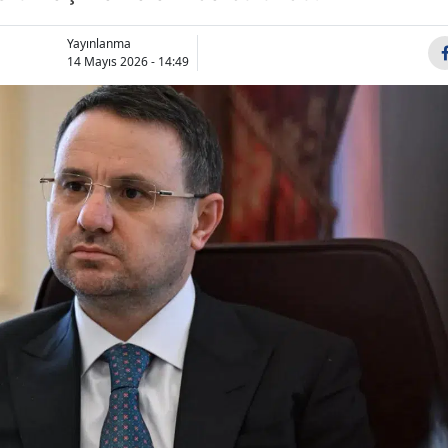
Bilecik
Yayınlanma
Bingöl
14 Mayıs 2026 - 14:49
Bitlis
Bolu
Burdur
Bursa
Çanakkale
Çankırı
Çorum
Denizli
Diyarbakır