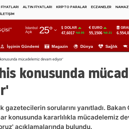
 FİYATLARI
ALTIN FİYATLARI
KRİPTO PARALAR
ECZANELER
NAMAZ 
İLETİŞİM
Adana
25
°
DOLAR
EURO
GRA
İstanbul
Adıyaman
çisi"
Açık
47,6017
55,1506
6.554,
%0.05
%0.21
Afyonkarahisar
İşçinin Gündemi
Magazin
Dünya
Sağlık
Ağrı
is konusunda mücadelemiz devam ediyor'
Amasya
bahis konusunda müca
Ankara
r'
Antalya
Artvin
 gazetecilerin sorularını yanıtladı. Bakan 
Aydın
ar konusunda kararlılıkla mücadelemiz dev
Balıkesir
ruz' açıklamalarında bulundu.