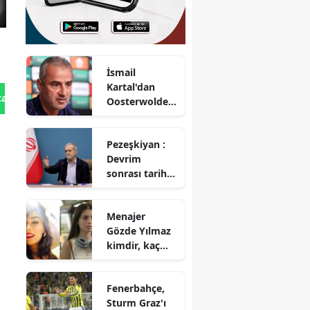
İsmail
Kartal'dan
tan Gönder
Oosterwolde'n
in sakatlığına
ilişkin
Pezeşkiyan :
açıklama
Devrim
sonrası tarihte
yaşadığımız
en zorlu süreç
Menajer
Gözde Yılmaz
kimdir, kaç
yaşında ve eşi
kimdir?
Fenerbahçe,
Sturm Graz'ı