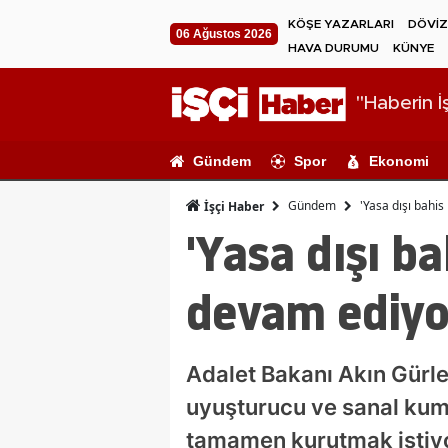
KÖŞE YAZARLARI
DÖVİZ
06 Ağustos 2026
HAVA DURUMU
KÜNYE
"Haberin İş
Gündem
Spor
Ekonomi
Gündem
'Yasa dışı bah
İşçi Haber
'Yasa dışı 
devam ediyo
Adalet Bakanı Akın Gürlek
uyuşturucu ve sanal kum
tamamen kurutmak istiyo