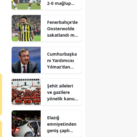
2-0 mağlup
etti
Fenerbahçe'de
Oosterwolde
sakatlandı mı,
kaç hafta yok?
Cumhurbaşka
nı Yardımcısı
Yılmaz'dan
'Terörsüz
Türkiye'
Şehit aileleri
vurgusu
ve gazilere
yönelik kanun
teklifi kabul
edildi
Elazığ
emniyetinden
geniş çaplı
asayiş