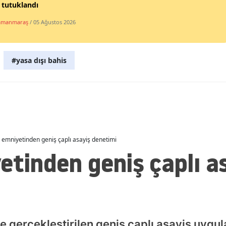
i tutuklandı
Malatya
amanmaraş
/ 05 Ağustos 2026
Manisa
Kahramanmaraş
#yasa dışı bahis
Mardin
Muğla
Muş
Nevşehir
ğ emniyetinden geniş çaplı asayiş denetimi
etinden geniş çaplı a
Niğde
Ordu
Rize
Sakarya
ce gerçekleştirilen geniş çaplı asayiş uygu