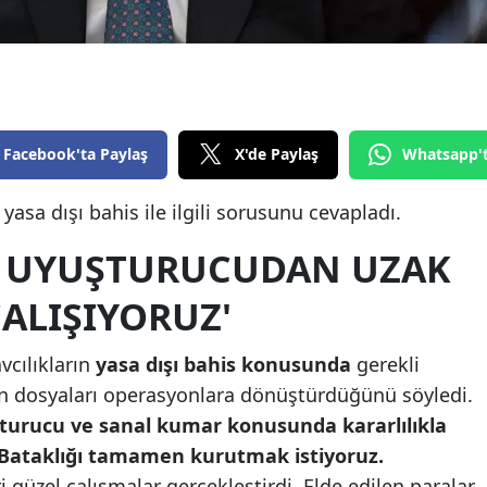
Edirne
Elazığ
Erzincan
Facebook'ta Paylaş
X'de Paylaş
Whatsapp'
Erzurum
Eskişehir
asa dışı bahis ile ilgili sorusunu cevapladı.
Gaziantep
I UYUŞTURUCUDAN UZAK
Giresun
ALIŞIYORUZ'
Gümüşhane
cılıkların
yasa dışı bahis konusunda
gerekli
Hakkari
nan dosyaları operasyonlara dönüştürdüğünü söyledi.
şturucu ve sanal kumar konusunda kararlılıkla
Hatay
Bataklığı tamamen kurutmak istiyoruz.
Isparta
ri güzel çalışmalar gerçekleştirdi. Elde edilen paralar