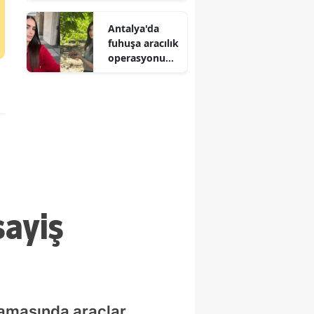
denetimi
Antalya'da
fuhuşa aracılık
operasyonund
a 7 tutuklama
sayiş
lamasında araçlar,