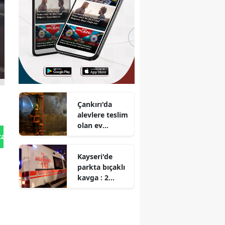
Çankırı'da
alevlere teslim
olan ev
kullanılmaz
tan Gönder
hale geldi
Kayseri'de
parkta bıçaklı
kavga : 2
yaralı