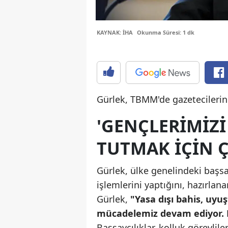
KAYNAK: İHA
Okunma Süresi: 1 dk
Gürlek, TBMM'de gazetecilerin y
'GENÇLERIMIZ
TUTMAK IÇIN Ç
Gürlek, ülke genelindeki başsav
işlemlerini yaptığını, hazırla
Gürlek,
"Yasa dışı bahis, uyu
mücadelemiz devam ediyor.
Başsavcılıklar, kolluk görevlile